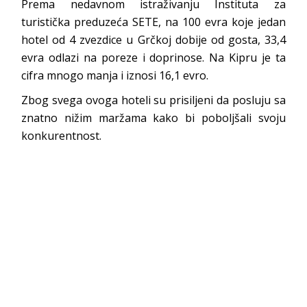
Prema nedavnom istraživanju Instituta za
turistička preduzeća SETE, na 100 evra koje jedan
hotel od 4 zvezdice u Grčkoj dobije od gosta, 33,4
evra odlazi na poreze i doprinose. Na Kipru je ta
cifra mnogo manja i iznosi 16,1 evro.
Zbog svega ovoga hoteli su prisiljeni da posluju sa
znatno nižim maržama kako bi poboljšali svoju
konkurentnost.