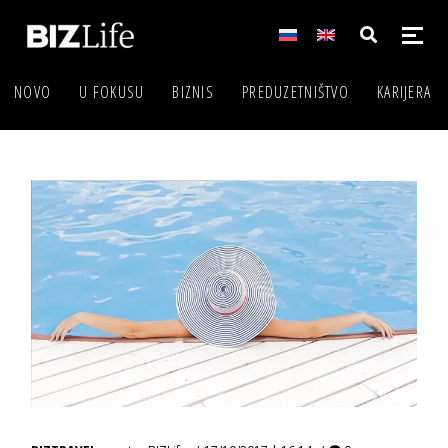
NOVO
U FOKUSU
BIZNIS
PREDUZETNIŠTVO
KARIJERA