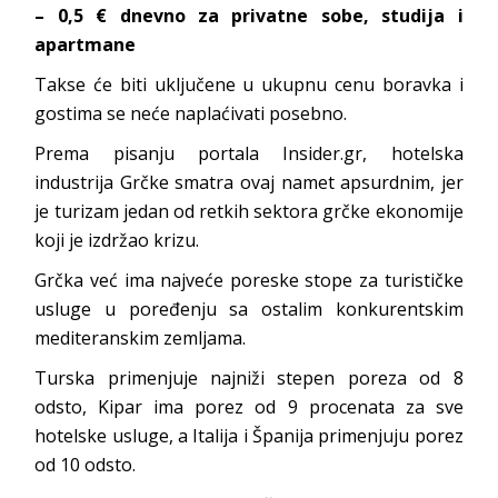
– 0,5 € dnevno za privatne sobe, studija i
apartmane
Takse će biti uključene u ukupnu cenu boravka i
gostima se neće naplaćivati posebno.
Prema pisanju portala Insider.gr, hotelska
industrija Grčke smatra ovaj namet apsurdnim, jer
je turizam jedan od retkih sektora grčke ekonomije
koji je izdržao krizu.
Grčka već ima najveće poreske stope za turističke
usluge u poređenju sa ostalim konkurentskim
mediteranskim zemljama.
Turska primenjuje najniži stepen poreza od 8
odsto, Kipar ima porez od 9 procenata za sve
hotelske usluge, a Italija i Španija primenjuju porez
od 10 odsto.