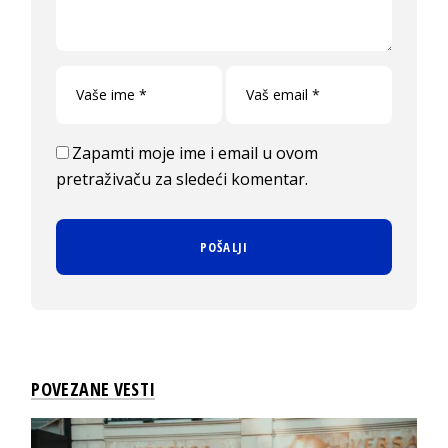
Zapamti moje ime i email u ovom
pretraživaču za sledeći komentar.
POVEZANE VESTI