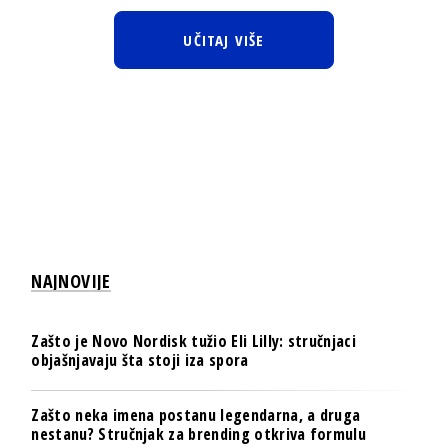
UČITAJ VIŠE
NAJNOVIJE
Zašto je Novo Nordisk tužio Eli Lilly: stručnjaci
objašnjavaju šta stoji iza spora
Zašto neka imena postanu legendarna, a druga
nestanu? Stručnjak za brending otkriva formulu