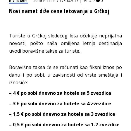
BIZTRAVEL
autor
BIZLife
17/10/2017 | 16:14
0
Novi namet diže cene letovanja u Grčkoj
Turiste u Grčkoj sledećeg leta očekuje neprijatna
novosti, pošto naša omiljena letnja destinacija
uvodi boravišne takse za turiste.
Boravišna taksa će se računati kao fiksni iznos po
danu i po sobi, u zavisnosti od vrste smeštaja i
iznosiće:
– 4 € po sobi dnevno za hotele sa 5 zvezdica
– 3 € po sobi dnevno za hotele sa 4 zvezdice
– 1,5 € po sobi dnevno za hotele sa 3 zvezdice
– 0,5 € po sobi dnevno za hotele sa 1-2 zvezdice