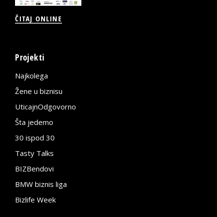
ČITAJ ONLINE
Projekti
Najkolega
Žene u biznisu
UticajnOdgovorno
Šta jedemo
30 ispod 30
Tasty Talks
BIZBendovi
BMW biznis liga
Bizlife Week