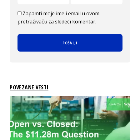
Zapamti moje ime i email u ovom
pretraživaču za sledeći komentar.
POVEZANE VESTI