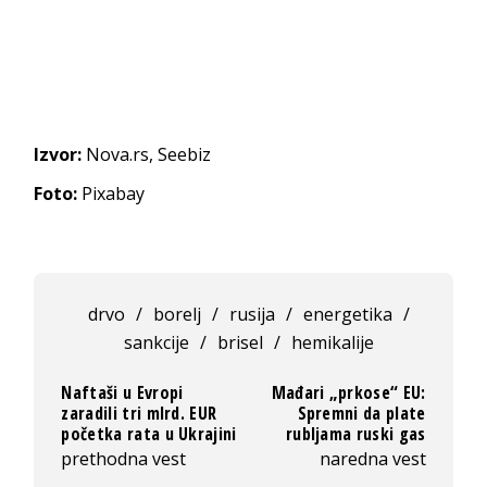
Izvor:
Nova.rs, Seebiz
Foto:
Pixabay
drvo
/
borelj
/
rusija
/
energetika
/
sankcije
/
brisel
/
hemikalije
Naftaši u Evropi
Mađari „prkose“ EU:
zaradili tri mlrd. EUR
Spremni da plate
početka rata u Ukrajini
rubljama ruski gas
prethodna vest
naredna vest