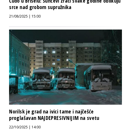
Čudo u Briselu: Sunčevi zraci svake godine oblikuju
srce nad grobom supružnika
21/08/2025 | 15:00
Norilsk je grad na ivici tame i najčešće
proglašavan NAJDEPRESIVNIJIM na svetu
22/10/2025 | 14:00