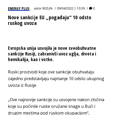
ENERGY PLUS
autor
BIZLife
09/04/2022 | 10:39
0
Nove sankcije EU „pogađaju“ 10 odsto
ruskog uvoza
Evropska unija usvojila je nove sveobuhvatne
sankcije Rusiji, zabranivši uvoz uglja, drveta i
hemikalija, kao i votke.
Ruski proizvodi koje ove sankcije obuhvataju
zajedno predstavljaju najmanje 10 odsto ukupnog
uvoza iz Rusije.
„Ove najnovije sankcije su usvojene nakon zločina
koje su počinile ruske oružane snage u Buči i
drugim mestima pod ruskom okupacijom“,