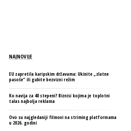
NAJNOVIJE
EU zapretila karipskim državama: Ukinite „zlatne
pasoše“ ili gubite bezvizni režim
Ko navija za 40 stepeni? Biznisi kojima je toplotni
talas najbolja reklama
Ovo su najgledaniji filmovi na striming platformama
u 2026. godini