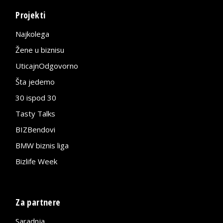
Projekti
Najkolega
Žene u biznisu
UticajnOdgovorno
Šta jedemo
30 ispod 30
Tasty Talks
BIZBendovi
BMW biznis liga
Bizlife Week
Za partnere
Saradnja