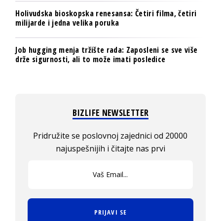
Holivudska bioskopska renesansa: Četiri filma, četiri
milijarde i jedna velika poruka
Job hugging menja tržište rada: Zaposleni se sve više
drže sigurnosti, ali to može imati posledice
BIZLIFE NEWSLETTER
Pridružite se poslovnoj zajednici od 20000
najuspešnijih i čitajte nas prvi
PRIJAVI SE