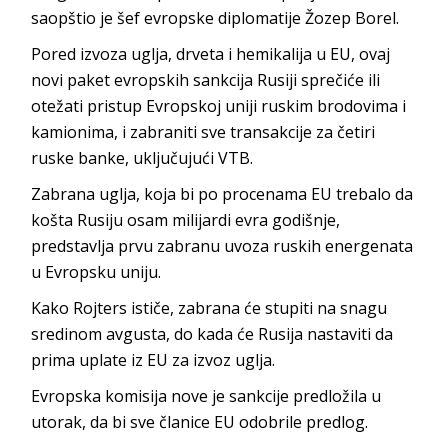
saopštio je šef evropske diplomatije Žozep Borel.
Pored izvoza uglja, drveta i hemikalija u EU, ovaj
novi paket evropskih sankcija Rusiji sprečiće ili
otežati pristup Evropskoj uniji ruskim brodovima i
kamionima, i zabraniti sve transakcije za četiri
ruske banke, uključujući VTB.
Zabrana uglja, koja bi po procenama EU trebalo da
košta Rusiju osam milijardi evra godišnje,
predstavlja prvu zabranu uvoza ruskih energenata
u Evropsku uniju.
Kako Rojters ističe, zabrana će stupiti na snagu
sredinom avgusta, do kada će Rusija nastaviti da
prima uplate iz EU za izvoz uglja.
Evropska komisija nove je sankcije predložila u
utorak, da bi sve članice EU odobrile predlog.