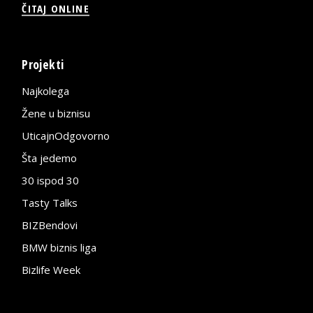
ČITAJ ONLINE
Projekti
Najkolega
Žene u biznisu
UticajnOdgovorno
Šta jedemo
30 ispod 30
Tasty Talks
BIZBendovi
BMW biznis liga
Bizlife Week