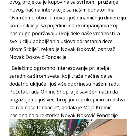
ovog projekta je kupovina sa svrhom i pružanje
novog načina interakcije sa našim donatorima.
Ovim ćemo otvoriti novu i još dinamičniju dimenziju
komunikacije sa pojedincima i kompanijama koji
nas dugo podržavaju i koji dele naše vrednosti, a
sve u cilju poboljšanja uslova odrastanja dece
širom Srbije“, rekao je Novak Đoković, osnivač
Novak Đoković Fondacije.
„Beležimo ogromno interesovanje prijatelja i
saradnika širom sveta, koji traže načine da se
dodatno uključe i još više doprinesu našem radu.
Početak rada Online Shop-a je savršen način da
angažujemo još veći broj ljudi i prikupimo sredstva
za rad naše fondacije“, dodala je Maja Kremić,
nacionalna direktorka Novak Đoković Fondacije.