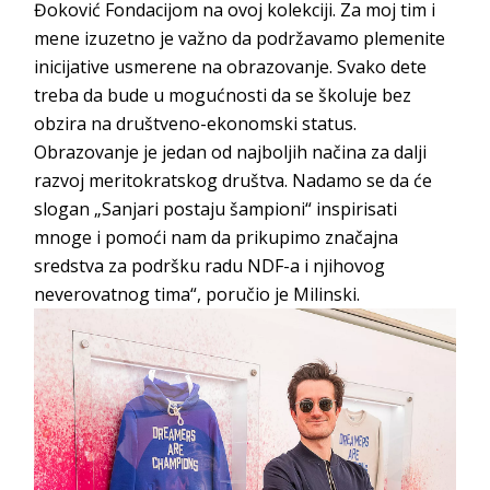
Đoković Fondacijom na ovoj kolekciji. Za moj tim i
mene izuzetno je važno da podržavamo plemenite
inicijative usmerene na obrazovanje. Svako dete
treba da bude u mogućnosti da se školuje bez
obzira na društveno-ekonomski status.
Obrazovanje je jedan od najboljih načina za dalji
razvoj meritokratskog društva. Nadamo se da će
slogan „Sanjari postaju šampioni“ inspirisati
mnoge i pomoći nam da prikupimo značajna
sredstva za podršku radu NDF-a i njihovog
neverovatnog tima“, poručio je Milinski.