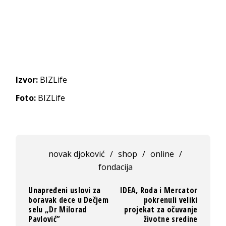
Izvor:
BIZLife
Foto:
BIZLife
novak djoković
/
shop
/
online
/
fondacija
Unapređeni uslovi za
IDEA, Roda i Mercator
boravak dece u Dečjem
pokrenuli veliki
selu „Dr Milorad
projekat za očuvanje
Pavlović”
životne sredine