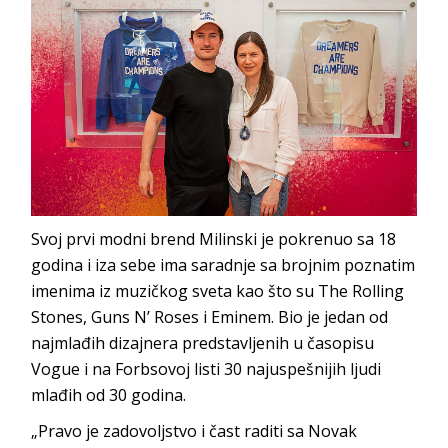
Svoj prvi modni brend Milinski je pokrenuo sa 18
godina i iza sebe ima saradnje sa brojnim poznatim
imenima iz muzičkog sveta kao što su The Rolling
Stones, Guns N’ Roses i Eminem. Bio je jedan od
najmlađih dizajnera predstavljenih u časopisu
Vogue i na Forbsovoj listi 30 najuspešnijih ljudi
mlađih od 30 godina.
„Pravo je zadovoljstvo i čast raditi sa Novak