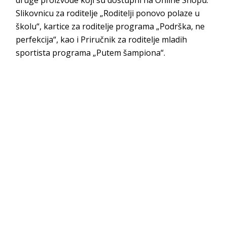
druge proizvode koji su dostupni na Online Shopu:
Slikovnicu za roditelje „Roditelji ponovo polaze u
školu“, kartice za roditelje programa „Podrška, ne
perfekcija“, kao i Priručnik za roditelje mladih
sportista programa „Putem šampiona“.