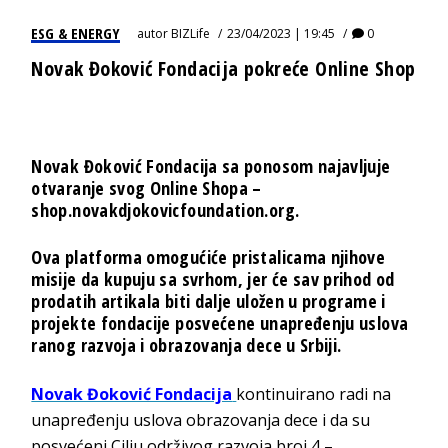
ESG & ENERGY
autor
BIZLife
23/04/2023 | 19:45
0
Novak Đoković Fondacija pokreće Online Shop
Novak Đoković Fondacija sa ponosom najavljuje
otvaranje svog Online Shopa –
shop.novakdjokovicfoundation.org.
Ova platforma omogućiće pristalicama njihove
misije da kupuju sa svrhom, jer će sav prihod od
prodatih artikala biti dalje uložen u programe i
projekte fondacije posvećene unapređenju uslova
ranog razvoja i obrazovanja dece u Srbiji.
Novak Đoković Fondacija
kontinuirano radi na
unapređenju uslova obrazovanja dece i da su
posvećeni Cilju održivog razvoja broj 4 –