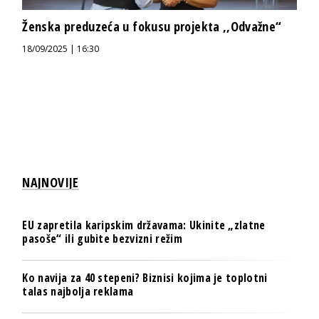
Ženska preduzeća u fokusu projekta ,,Odvažne“
18/09/2025 | 16:30
NAJNOVIJE
EU zapretila karipskim državama: Ukinite „zlatne
pasoše“ ili gubite bezvizni režim
Ko navija za 40 stepeni? Biznisi kojima je toplotni
talas najbolja reklama