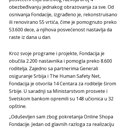
obezbeđivanju jednakog obrazovanja za sve. Od
osnivanja Fondacije, izgrađeno je, rekonstruisano
ili renovirano 55 vrtića, čime je pomognuto preko
53.600 dece, a njihova posvećenost nastavlja da
raste iz dana u dan.
Kroz svoje programe i projekte, Fondacija je
obučila 2.200 nastavnika i pomogla preko 8.600
roditelja. Zajedno sa partnerima Generali
osiguranje Srbija i The Human Safety Net,
Fondacija je otvorila 14 Centara za roditelje širom
Srbije. U saradnji sa Ministarstvom prosvete i
Svetskom bankom opremili su 148 učionica u 32
opštine.
„Oduševljen sam zbog pokretanja Online Shopa
Fondacije. Jedan od glavnih razloga za realizaciju