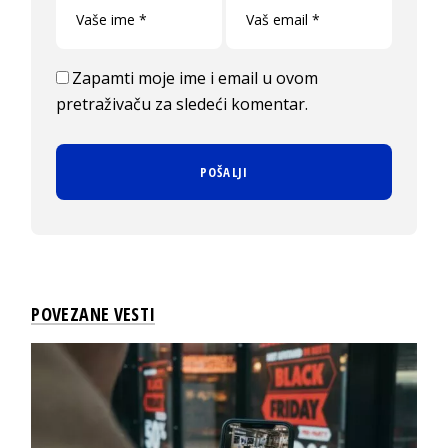
Zapamti moje ime i email u ovom
pretraživaču za sledeći komentar.
POVEZANE VESTI