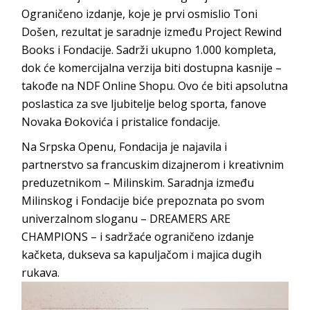
Ograničeno izdanje, koje je prvi osmislio Toni
Došen, rezultat je saradnje između Project Rewind
Books i Fondacije. Sadrži ukupno 1.000 kompleta,
dok će komercijalna verzija biti dostupna kasnije –
takođe na NDF Online Shopu. Ovo će biti apsolutna
poslastica za sve ljubitelje belog sporta, fanove
Novaka Đokovića i pristalice fondacije.
Na Srpska Openu, Fondacija je najavila i
partnerstvo sa francuskim dizajnerom i kreativnim
preduzetnikom – Milinskim. Saradnja između
Milinskog i Fondacije biće prepoznata po svom
univerzalnom sloganu – DREAMERS ARE
CHAMPIONS – i sadržaće ograničeno izdanje
kačketa, dukseva sa kapuljačom i majica dugih
rukava.