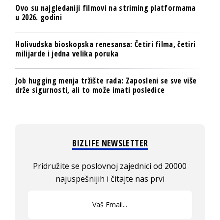
Ovo su najgledaniji filmovi na striming platformama
u 2026. godini
Holivudska bioskopska renesansa: Četiri filma, četiri
milijarde i jedna velika poruka
Job hugging menja tržište rada: Zaposleni se sve više
drže sigurnosti, ali to može imati posledice
BIZLIFE NEWSLETTER
Pridružite se poslovnoj zajednici od 20000
najuspešnijih i čitajte nas prvi