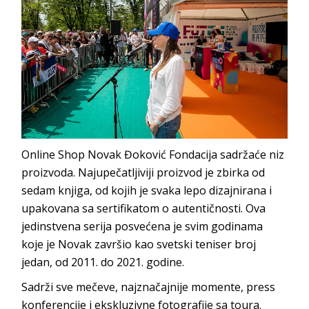
Online Shop Novak Đoković Fondacija sadržaće niz
proizvoda. Najupečatljiviji proizvod je zbirka od
sedam knjiga, od kojih je svaka lepo dizajnirana i
upakovana sa sertifikatom o autentičnosti. Ova
jedinstvena serija posvećena je svim godinama
koje je Novak završio kao svetski teniser broj
jedan, od 2011. do 2021. godine.
Sadrži sve mečeve, najznačajnije momente, press
konferencije i ekskluzivne fotografije sa toura.