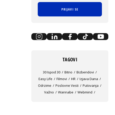
PRIJAVI SE
TAGOVI
30 Ispod 30
Bitno
Bizbendovi
Easy Life
Filmovi
HR
Izjava Dana
Odrzime
Poslovne Vesti
Putovanja
Važno
Wannabe
Webmind