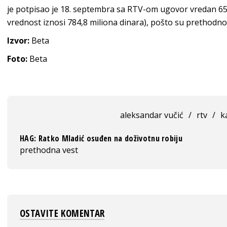
je potpisao je 18. septembra sa RTV-om ugovor vredan 6
vrednost iznosi 784,8 miliona dinara), pošto su prethodno
Izvor:
Beta
Foto:
Beta
aleksandar vučić
/
rtv
/
k
HAG: Ratko Mladić osuđen na doživotnu robiju
prethodna vest
OSTAVITE KOMENTAR