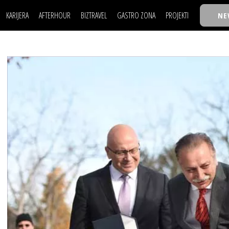
KARIJERA
AFTERHOUR
BIZTRAVEL
GASTRO ZONA
PROJEKTI
NE
POSAO
FILM I SCENA
NAJKOLEGA
LJUDI (HR)
KNJIGE
TASTY TALKS
POSAO
FILM I SCENA
NAJKOLEGA
JE
MOJ UGAO
AUTO SVET
30 ISPOD 30
LJUDI (HR)
KNJIGE
TASTY TALKS
USAVRŠAVANJE
STIL
BACK TO OFFIC
JE
MOJ UGAO
AUTO SVET
30 ISPOD 30
KNOW-HOW
WELLBEING
BIZBENDOVI
USAVRŠAVANJE
STIL
BACK TO OFFIC
BIZKOLEGIJUM
KNOW-HOW
WELLBEING
BIZBENDOVI
BMW BIZNIS LIG
BIZKOLEGIJUM
BIZLIFE WEEK
BMW BIZNIS LIG
IZJAVA GODINE
BIZLIFE WEEK
IZJAVA GODINE