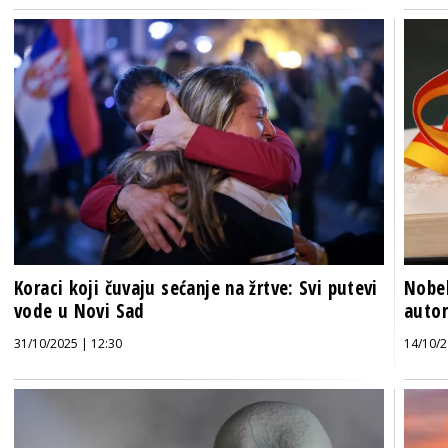
Koraci koji čuvaju sećanje na žrtve: Svi putevi
Nobel
vode u Novi Sad
autor
31/10/2025 | 12:30
14/10/2