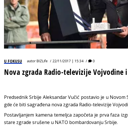
U FOKUSU
autor
BIZLife
22/11/2017 | 15:34
0
Nova zgrada Radio-televizije Vojvodine 
Predsednik Srbije Aleksandar Vučić postavio je u Novom
gde će biti sagrađena nova zgrada Radio-televizije Vojvod
Postavljanjem kamena temeljca započeta je prva faza izg
stare zgrade srušene u NATO bombardovanju Srbije.