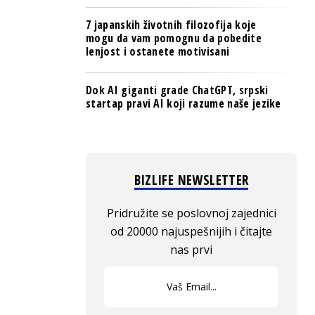
7 japanskih životnih filozofija koje
mogu da vam pomognu da pobedite
lenjost i ostanete motivisani
Dok AI giganti grade ChatGPT, srpski
startap pravi AI koji razume naše jezike
BIZLIFE NEWSLETTER
Pridružite se poslovnoj zajednici
od 20000 najuspešnijih i čitajte
nas prvi