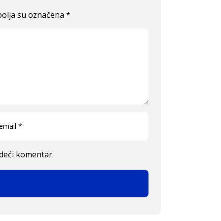
olja su označena
*
edeći komentar.