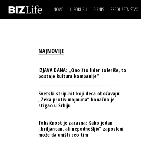
NOVO
U FOKUSU
BIZNIS
PREDUZETNIŠTVO
IZJAVA DANA
BIZNIS SCENA
VIDEO
REAL ESTATE
IZJAVA DANA
BIZNIS SCENA
BREND I KOMUNIKACI
VIDEO
REAL ESTATE
ESG & ENERGY
NAJNOVIJE
BREND I KOMUNIKACI
BANKE
ESG & ENERGY
OSIGURANJE
IZJAVA DANA: „Ono što lider toleriše, to
BANKE
postaje kultura kompanije“
TECH I AI
OSIGURANJE
BIZNIS & SPORT
Svetski strip-hit koji deca obožavaju:
TECH I AI
„Zeka protiv majmuna“ konačno je
PULS REGIONA
stigao u Srbiju
BIZNIS & SPORT
NOVO NA RAFU
PULS REGIONA
Toksičnost je zarazna: Kako jedan
„briljantan, ali nepodnošljiv“ zaposleni
NOVO NA RAFU
može da uništi ceo tim