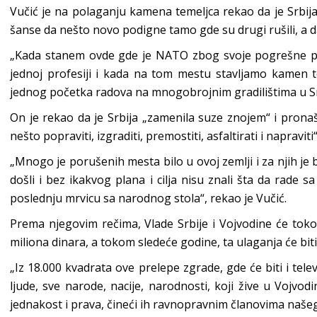
Vučić je na polaganju kamena temeljca rekao da je Srbij
šanse da nešto novo podigne tamo gde su drugi rušili, a da 
„Kada stanem ovde gde je NATO zbog svoje pogrešne p
jednoj profesiji i kada na tom mestu stavljamo kamen 
jednog početka radova na mnogobrojnim gradilištima u Srbi
On je rekao da je Srbija „zamenila suze znojem“ i prona
nešto popraviti, izgraditi, premostiti, asfaltirati i napraviti“
„Mnogo je porušenih mesta bilo u ovoj zemlji i za njih je b
došli i bez ikakvog plana i cilja nisu znali šta da rad
poslednju mrvicu sa narodnog stola“, rekao je Vučić.
Prema njegovim rečima, Vlade Srbije i Vojvodine će tok
miliona dinara, a tokom sledeće godine, ta ulaganja će biti
„Iz 18.000 kvadrata ove prelepe zgrade, gde će biti i tele
ljude, sve narode, nacije, narodnosti, koji žive u Vojvod
jednakost i prava, čineći ih ravnopravnim članovima našeg 