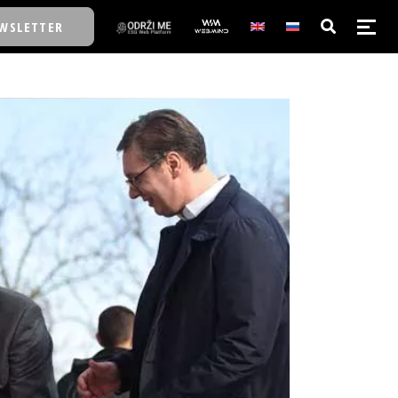
WSLETTER
E/SCHOOL
E/SCHOOL
A
A