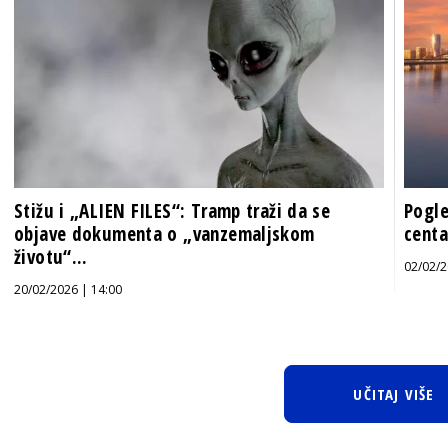
Stižu i „ALIEN FILES“: Tramp traži da se
Pogle
objave dokumenta o „vanzemaljskom
centa
životu“...
02/02/2
20/02/2026 | 14:00
UČITAJ VIŠE