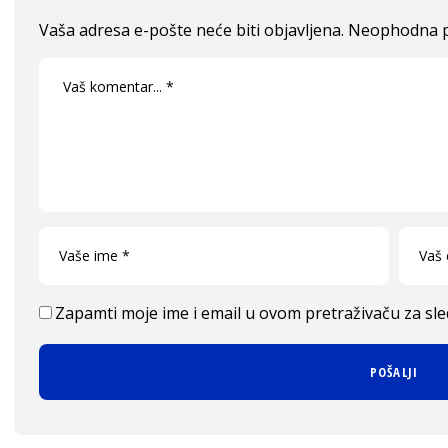
Vaša adresa e-pošte neće biti objavljena.
Neophodna p
Zapamti moje ime i email u ovom pretraživaču za sl