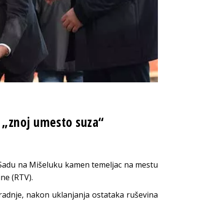
i „znoj umesto suza“
 Sadu na Mišeluku kamen temeljac na mestu
ine (RTV).
radnje, nakon uklanjanja ostataka ruševina