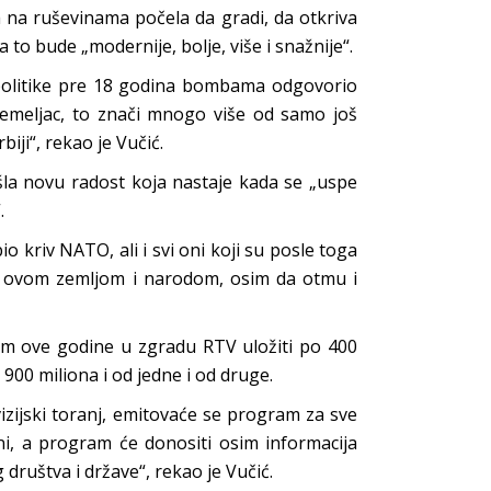
a na ruševinama počela da gradi, da otkriva
to bude „modernije, bolje, više i snažnije“.
olitike pre 18 godina bombama odgovorio
temeljac, to znači mnogo više od samo još
ji“, rekao je Vučić.
šla novu radost koja nastaje kada se „uspe
.
io kriv NATO, ali i svi oni koji su posle toga
e sa ovom zemljom i narodom, osim da otmu i
om ove godine u zgradu RTV uložiti po 400
 900 miliona i od jedne i od druge.
vizijski toranj, emitovaće se program za sve
ini, a program će donositi osim informacija
društva i države“, rekao je Vučić.