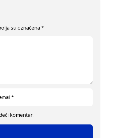
olja su označena
*
edeći komentar.