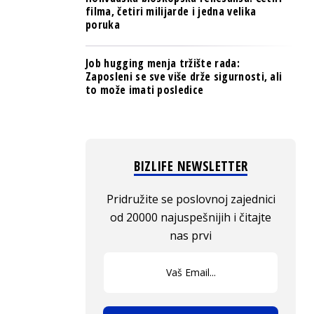
filma, četiri milijarde i jedna velika
poruka
Job hugging menja tržište rada:
Zaposleni se sve više drže sigurnosti, ali
to može imati posledice
BIZLIFE NEWSLETTER
Pridružite se poslovnoj zajednici
od 20000 najuspešnijih i čitajte
nas prvi