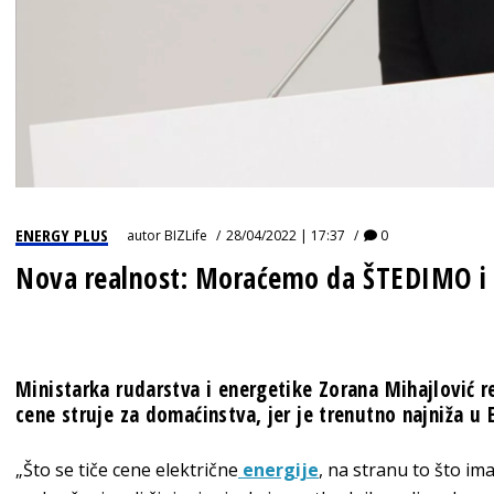
ENERGY PLUS
autor
BIZLife
28/04/2022 | 17:37
0
Nova realnost: Moraćemo da ŠTEDIMO i 
Ministarka rudarstva i energetike Zorana Mihajlović re
cene struje za domaćinstva, jer je trenutno najniža u E
„Što se tiče cene električne
energije
, na stranu to što im