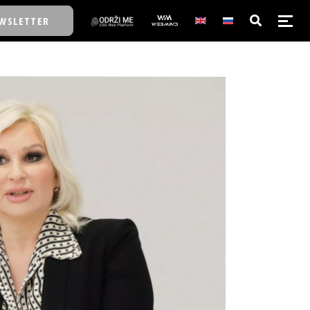
WSLETTER
E/SCHOOL
E/SCHOOL
A
A