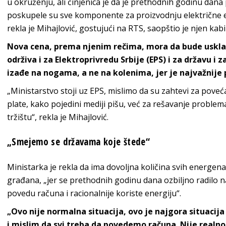
u okruženju, ali činjenica je da je prethodnih godinu dana
poskupele su sve komponente za proizvodnju električne en
rekla je Mihajlović, gostujući na RTS, saopštio je njen kabi
Nova cena, prema njenim rečima, mora da bude uskla
održiva i za Elektroprivredu Srbije (EPS) i za državu i 
izađe na nogama, a ne na kolenima, jer je najvažnije 
„Ministarstvo stoji uz EPS, mislimo da su zahtevi za poveć
plate, kako pojedini mediji pišu, već za rešavanje problem
tržištu“, rekla je Mihajlović.
„Smejemo se državama koje štede“
Ministarka je rekla da ima dovoljna količina svih energen
građana, „jer se prethodnih godinu dana ozbiljno radilo n
povedu računa i racionalnije koriste energiju“.
„Ovo nije normalna situacija, ovo je najgora situacij
i mislim da svi treba da povedemo računa. Nije realno 