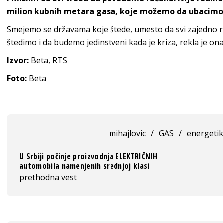
milion kubnih metara gasa, koje možemo da ubacimo 
Smejemo se državama koje štede, umesto da svi zajedno rac
štedimo i da budemo jedinstveni kada je kriza, rekla je ona
Izvor:
Beta, RTS
Foto:
Beta
mihajlovic
/
GAS
/
energeti
U Srbiji počinje proizvodnja ELEKTRIČNIH
automobila namenjenih srednjoj klasi
prethodna vest