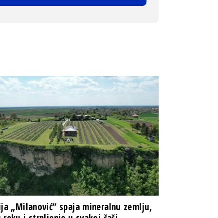
ija „Milanović” spaja mineralnu zemlju,