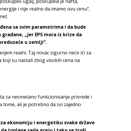
 poskupeo ugalj, poskupela je nafta,
ergije i nije realno da imamo ovu cenu“,
net.
đena sa svim parametrima i da bude
za građane, „jer EPS mora iz krize da
preduzeće u zemlji“.
anjem realni. Taj novac sigurno neće ići za
a koji su nastali zbog visokih cena na
ata za nesmetano funkcionisanje privrede i
a tome, ali je potrebno da svi zajedno
a za ekonomiju i energetiku svake države
da toplane sada greju i tako se troši