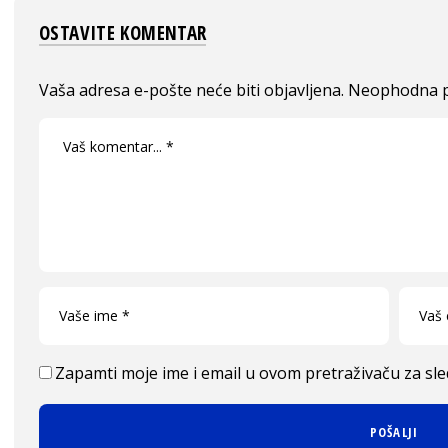
OSTAVITE KOMENTAR
Vaša adresa e-pošte neće biti objavljena.
Neophodna p
Zapamti moje ime i email u ovom pretraživaču za sl