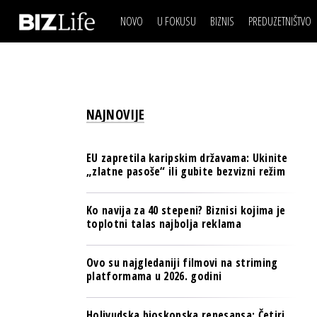
NOVO
U FOKUSU
BIZNIS
PREDUZETNIŠTVO
IZJAVA DANA
BIZNIS SCENA
VIDEO
REAL ESTATE
IZJAVA DANA
BIZNIS SCENA
BREND I KOMUNIKACI
VIDEO
REAL ESTATE
ESG & ENERGY
NAJNOVIJE
BREND I KOMUNIKACI
BANKE
ESG & ENERGY
OSIGURANJE
EU zapretila karipskim državama: Ukinite
BANKE
„zlatne pasoše“ ili gubite bezvizni režim
TECH I AI
OSIGURANJE
BIZNIS & SPORT
Ko navija za 40 stepeni? Biznisi kojima je
TECH I AI
toplotni talas najbolja reklama
PULS REGIONA
BIZNIS & SPORT
NOVO NA RAFU
Ovo su najgledaniji filmovi na striming
PULS REGIONA
platformama u 2026. godini
NOVO NA RAFU
Holivudska bioskopska renesansa: Četiri