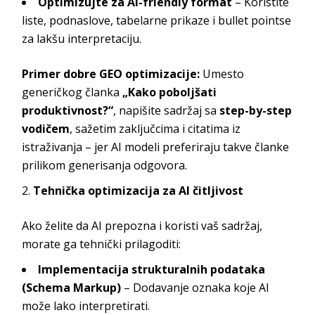
Optimizujte za AI-friendly format
– Koristite
liste, podnaslove, tabelarne prikaze i bullet pointse
za lakšu interpretaciju.
Primer dobre GEO optimizacije:
Umesto
generičkog članka
„Kako poboljšati
produktivnost?“
, napišite sadržaj sa
step-by-step
vodičem
, sažetim zaključcima i citatima iz
istraživanja – jer AI modeli preferiraju takve članke
prilikom generisanja odgovora.
Tehnička optimizacija za AI čitljivost
Ako želite da AI prepozna i koristi vaš sadržaj,
morate ga tehnički prilagoditi:
Implementacija strukturalnih podataka
(Schema Markup)
– Dodavanje oznaka koje AI
može lako interpretirati.