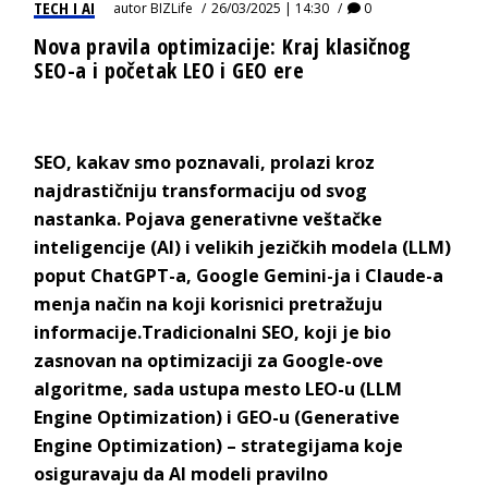
TECH I AI
autor
BIZLife
26/03/2025 | 14:30
0
Nova pravila optimizacije: Kraj klasičnog
SEO-a i početak LEO i GEO ere
SEO, kakav smo poznavali, prolazi kroz
najdrastičniju transformaciju od svog
nastanka. Pojava generativne veštačke
inteligencije (AI) i velikih jezičkih modela (LLM)
poput ChatGPT-a, Google Gemini-ja i Claude-a
menja način na koji korisnici pretražuju
informacije.Tradicionalni SEO, koji je bio
zasnovan na optimizaciji za Google-ove
algoritme, sada ustupa mesto LEO-u (LLM
Engine Optimization) i GEO-u (Generative
Engine Optimization) – strategijama koje
osiguravaju da AI modeli pravilno