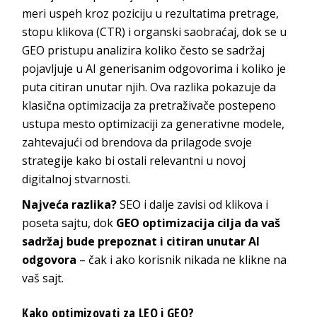
meri uspeh kroz poziciju u rezultatima pretrage,
stopu klikova (CTR) i organski saobraćaj, dok se u
GEO pristupu analizira koliko često se sadržaj
pojavljuje u AI generisanim odgovorima i koliko je
puta citiran unutar njih. Ova razlika pokazuje da
klasična optimizacija za pretraživače postepeno
ustupa mesto optimizaciji za generativne modele,
zahtevajući od brendova da prilagode svoje
strategije kako bi ostali relevantni u novoj
digitalnoj stvarnosti.
Najveća razlika?
SEO i dalje zavisi od klikova i
poseta sajtu, dok
GEO optimizacija cilja da vaš
sadržaj bude prepoznat i citiran unutar AI
odgovora
– čak i ako korisnik nikada ne klikne na
vaš sajt.
Kako optimizovati za LEO i GEO?