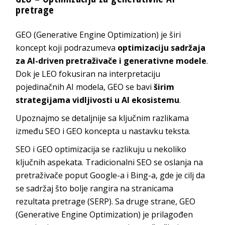
pretrage
GEO (Generative Engine Optimization) je širi
koncept koji podrazumeva
optimizaciju sadržaja
za AI-driven pretraživače i generativne modele
.
Dok je LEO fokusiran na interpretaciju
pojedinačnih AI modela, GEO se bavi
širim
strategijama vidljivosti u AI ekosistemu
.
Upoznajmo se detaljnije sa ključnim razlikama
između SEO i GEO koncepta u nastavku teksta.
SEO i GEO optimizacija se razlikuju u nekoliko
ključnih aspekata. Tradicionalni SEO se oslanja na
pretraživače poput Google-a i Bing-a, gde je cilj da
se sadržaj što bolje rangira na stranicama
rezultata pretrage (SERP). Sa druge strane, GEO
(Generative Engine Optimization) je prilagođen