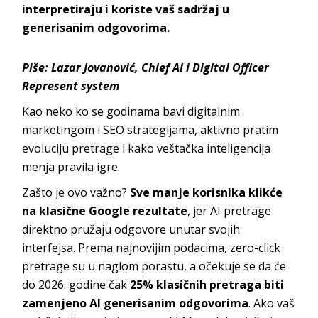
interpretiraju i koriste vaš sadržaj u
generisanim odgovorima.
Piše: Lazar Jovanović, Chief AI i Digital Officer
Represent system
Kao neko ko se godinama bavi digitalnim
marketingom i SEO strategijama, aktivno pratim
evoluciju pretrage i kako veštačka inteligencija
menja pravila igre.
Zašto je ovo važno?
Sve manje korisnika klikće
na klasične Google rezultate
, jer AI pretrage
direktno pružaju odgovore unutar svojih
interfejsa. Prema najnovijim podacima, zero-click
pretrage su u naglom porastu, a očekuje se da će
do 2026. godine čak
25% klasičnih pretraga biti
zamenjeno AI generisanim odgovorima
. Ako vaš