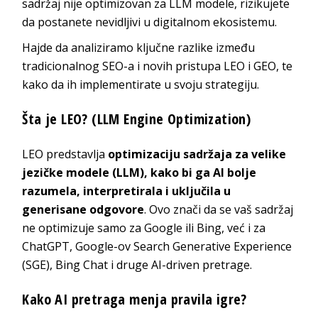
sadržaj nije optimizovan za LLM modele, rizikujete
da postanete nevidljivi u digitalnom ekosistemu.
Hajde da analiziramo ključne razlike između
tradicionalnog SEO-a i novih pristupa LEO i GEO, te
kako da ih implementirate u svoju strategiju.
Šta je LEO? (LLM Engine Optimization)
LEO predstavlja
optimizaciju sadržaja za velike
jezičke modele (LLM), kako bi ga AI bolje
razumela, interpretirala i uključila u
generisane odgovore
. Ovo znači da se vaš sadržaj
ne optimizuje samo za Google ili Bing, već i za
ChatGPT, Google-ov Search Generative Experience
(SGE), Bing Chat i druge AI-driven pretrage.
Kako AI pretraga menja pravila igre?