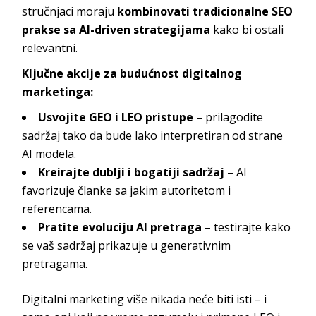
stručnjaci moraju
kombinovati tradicionalne SEO
prakse sa AI-driven strategijama
kako bi ostali
relevantni.
Ključne akcije za budućnost digitalnog
marketinga:
Usvojite GEO i LEO pristupe
– prilagodite
sadržaj tako da bude lako interpretiran od strane
AI modela.
Kreirajte dublji i bogatiji sadržaj
– AI
favorizuje članke sa jakim autoritetom i
referencama.
Pratite evoluciju AI pretraga
– testirajte kako
se vaš sadržaj prikazuje u generativnim
pretragama.
Digitalni marketing više nikada neće biti isti – i