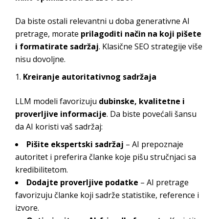
Da biste ostali relevantni u doba generativne AI
pretrage, morate
prilagoditi način na koji pišete
i formatirate sadržaj
. Klasične SEO strategije više
nisu dovoljne.
Kreiranje autoritativnog sadržaja
LLM modeli favorizuju
dubinske, kvalitetne i
proverljive informacije
. Da biste povećali šansu
da AI koristi vaš sadržaj:
Pišite ekspertski sadržaj
– AI prepoznaje
autoritet i preferira članke koje pišu stručnjaci sa
kredibilitetom.
Dodajte proverljive podatke
– AI pretrage
favorizuju članke koji sadrže statistike, reference i
izvore.