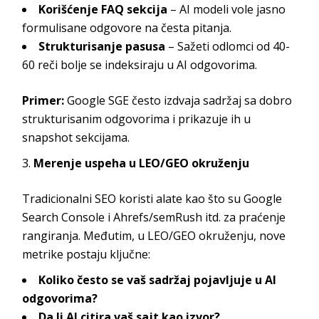
Korišćenje FAQ sekcija
– AI modeli vole jasno
formulisane odgovore na česta pitanja.
Strukturisanje pasusa
– Sažeti odlomci od 40-
60 reči bolje se indeksiraju u AI odgovorima.
Primer:
Google SGE često izdvaja sadržaj sa dobro
strukturisanim odgovorima i prikazuje ih u
snapshot sekcijama.
Merenje uspeha u LEO/GEO okruženju
Tradicionalni SEO koristi alate kao što su Google
Search Console i Ahrefs/semRush itd. za praćenje
rangiranja. Međutim, u LEO/GEO okruženju, nove
metrike postaju ključne:
Koliko često se vaš sadržaj pojavljuje u AI
odgovorima?
Da li AI citira vaš sajt kao izvor?