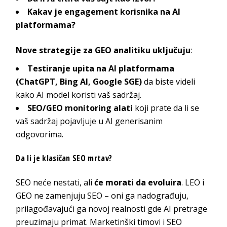
Kakav je engagement korisnika na AI
platformama?
Nove strategije za GEO analitiku uključuju
:
Testiranje upita na AI platformama
(ChatGPT, Bing AI, Google SGE)
da biste videli
kako AI model koristi vaš sadržaj.
SEO/GEO monitoring alati
koji prate da li se
vaš sadržaj pojavljuje u AI generisanim
odgovorima.
Da li je klasičan SEO mrtav?
SEO neće nestati, ali
će morati da evoluira
. LEO i
GEO ne zamenjuju SEO – oni ga nadograđuju,
prilagođavajući ga novoj realnosti gde AI pretrage
preuzimaju primat. Marketinški timovi i SEO