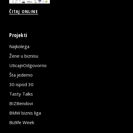
ČITAJ ONLINE
Projekti
Najkolega
Žene u biznisu
UticajnOdgovorno
Šta jedemo
30 ispod 30
Tasty Talks
BIZBendovi
BMW biznis liga
Bizlife Week