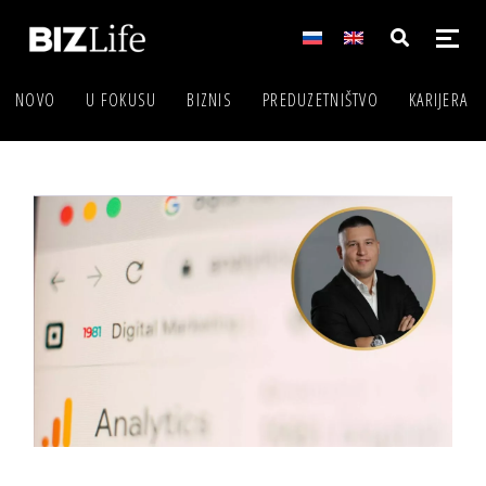
NOVO
U FOKUSU
BIZNIS
PREDUZETNIŠTVO
KARIJERA