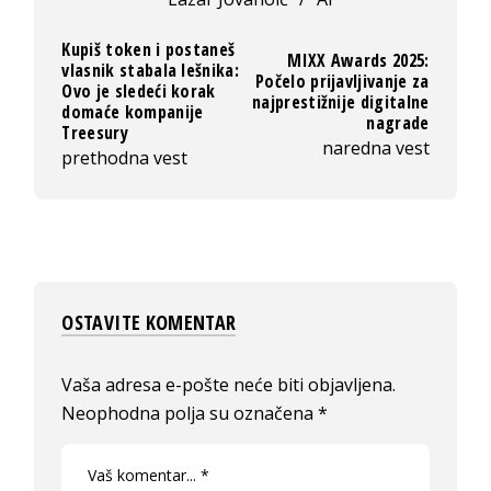
Kupiš token i postaneš
MIXX Awards 2025:
vlasnik stabala lešnika:
Počelo prijavljivanje za
Ovo je sledeći korak
najprestižnije digitalne
domaće kompanije
nagrade
Treesury
naredna vest
prethodna vest
OSTAVITE KOMENTAR
Vaša adresa e-pošte neće biti objavljena.
Neophodna polja su označena
*