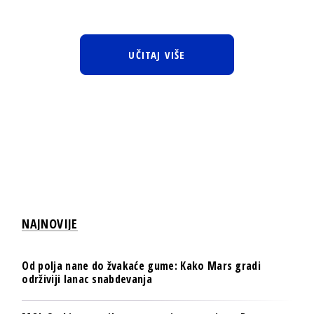
UČITAJ VIŠE
NAJNOVIJE
Od polja nane do žvakaće gume: Kako Mars gradi
održiviji lanac snabdevanja