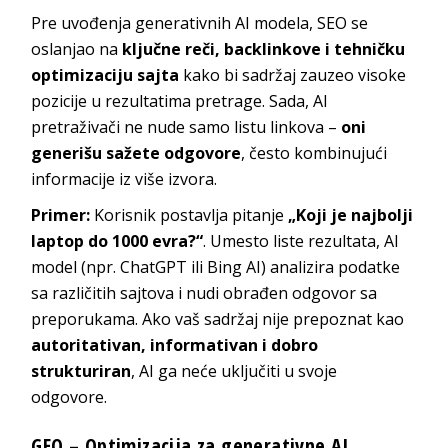
Pre uvođenja generativnih AI modela, SEO se
oslanjao na
ključne reči, backlinkove i tehničku
optimizaciju sajta
kako bi sadržaj zauzeo visoke
pozicije u rezultatima pretrage. Sada, AI
pretraživači ne nude samo listu linkova –
oni
generišu sažete odgovore
, često kombinujući
informacije iz više izvora.
Primer:
Korisnik postavlja pitanje
„Koji je najbolji
laptop do 1000 evra?“
. Umesto liste rezultata, AI
model (npr. ChatGPT ili Bing AI) analizira podatke
sa različitih sajtova i nudi obrađen odgovor sa
preporukama. Ako vaš sadržaj nije prepoznat kao
autoritativan, informativan i dobro
strukturiran
, AI ga neće uključiti u svoje
odgovore.
GEO – Optimizacija za generativne AI