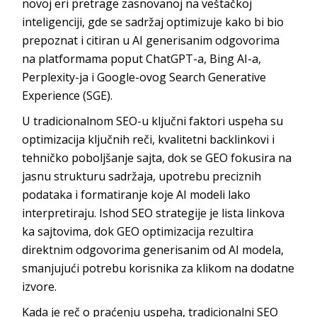
novoj eri pretrage zasnovanoj na veštačkoj
inteligenciji, gde se sadržaj optimizuje kako bi bio
prepoznat i citiran u AI generisanim odgovorima
na platformama poput ChatGPT-a, Bing AI-a,
Perplexity-ja i Google-ovog Search Generative
Experience (SGE).
U tradicionalnom SEO-u ključni faktori uspeha su
optimizacija ključnih reči, kvalitetni backlinkovi i
tehničko poboljšanje sajta, dok se GEO fokusira na
jasnu strukturu sadržaja, upotrebu preciznih
podataka i formatiranje koje AI modeli lako
interpretiraju. Ishod SEO strategije je lista linkova
ka sajtovima, dok GEO optimizacija rezultira
direktnim odgovorima generisanim od AI modela,
smanjujući potrebu korisnika za klikom na dodatne
izvore.
Kada je reč o praćenju uspeha, tradicionalni SEO