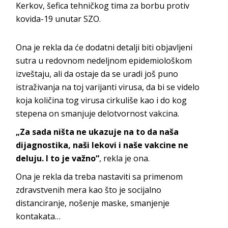
Kerkov, šefica tehničkog tima za borbu protiv
kovida-19 unutar SZO.
Ona je rekla da će dodatni detalji biti objavljeni
sutra u redovnom nedeljnom epidemiološkom
izveštaju, ali da ostaje da se uradi još puno
istraživanja na toj varijanti virusa, da bi se videlo
koja količina tog virusa cirkuliše kao i do kog
stepena on smanjuje delotvornost vakcina.
„Za sada ništa ne ukazuje na to da naša
dijagnostika, naši lekovi i naše vakcine ne
deluju. I to je važno“
, rekla je ona.
Ona je rekla da treba nastaviti sa primenom
zdravstvenih mera kao što je socijalno
distanciranje, nošenje maske, smanjenje
kontakata…