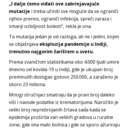
„I dalje ćemo viđati ove zabrinjavajuće
mutacije
i treba učiniti sve moguće da se ograniči
njihov prenos, ograniči infekcija, spreči zaraza i
smanji ozbiljnost bolesti“, rekla je ona.
Ta mutacija jedan je od razloga, ali ne i jedini, kojim
se objašnjava
eksplozija pandemije u Indiji,
trenutno najgorim žarištem u svetu.
Prema zvaničnim statistikama oko 4.000 ljudi umire
dnevno od kovida-19 u Indiji, gde je ukupan broj
preminulih dostigao gotovo 250.000, a zaraženo je
skoro 23 miliona.
Mnogi stručnjaci smatraju da je pravi broj daleko
viši i navode podatke iz krematorijuma. Naročito je
veliki broj neprebrojanih žrtava sada kada se
epidemija proširila van velikih gradova u ruralne
zone, gde ima malo bolnica i gde se sporo ažuriraju