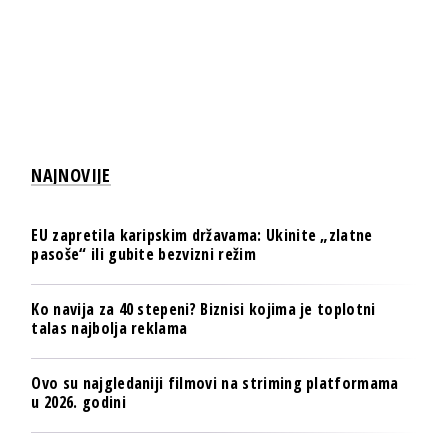
NAJNOVIJE
EU zapretila karipskim državama: Ukinite „zlatne
pasoše“ ili gubite bezvizni režim
Ko navija za 40 stepeni? Biznisi kojima je toplotni
talas najbolja reklama
Ovo su najgledaniji filmovi na striming platformama
u 2026. godini