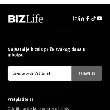
Najvažnije biznis priče svakog dana u
inboksu
PRIJAVI SE
Pretplatite se
Otkrijte priče koje pokreću biznis