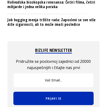
Holivudska bioskopska renesansa: Četiri filma, četiri
milijarde i jedna velika poruka
Job hugging menja tržište rada: Zaposleni se sve više
drže sigurnosti, ali to može imati posledice
BIZLIFE NEWSLETTER
Pridružite se poslovnoj zajednici od 20000
najuspešnijih i čitajte nas prvi
PRIJAVI SE