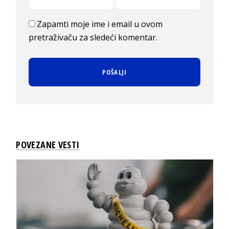
Zapamti moje ime i email u ovom
pretraživaču za sledeći komentar.
POVEZANE VESTI