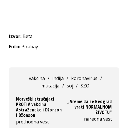
Izvor:
Beta
Foto:
Pixabay
vakcina
/
indija
/
koronavirus
/
mutacija
/
soj
/
SZO
Norveški stručnjaci
„Vreme da se Beograd
PROTIV vakcina
vrati NORMALNOM
AstraZeneke i Džonson
ŽIVOTU“
i Džonson
naredna vest
prethodna vest