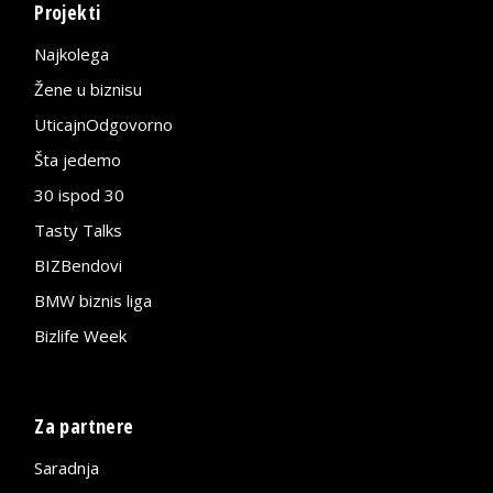
Projekti
Najkolega
Žene u biznisu
UticajnOdgovorno
Šta jedemo
30 ispod 30
Tasty Talks
BIZBendovi
BMW biznis liga
Bizlife Week
Za partnere
Saradnja