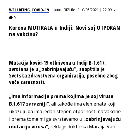
WELLBEING
COVID-19
autor
BIZLife
10/05/2021 | 22:09
,
0
Korona MUTIRALA u Indiji: Novi soj OTPORAN
na vakcinu?
Mutacija kovid-19 otkrivena u Indiji B-1.617,
svrstana je u „zabrinjavajuću“, saopštila je
Svetska zdravstvena organizacija, posebno zbog
veće zaraznosti.
„Ima informacija prema kojima je soj virusa
B.1.617 zarazniji“
, ali takođe ima elemenata koji
ukazuju da ima jedan stepen otpornosti na vakcine
i prema tome mi ga svrstavamo u
„zabrinjavajuću
mutaciju virusa“
, rekla je doktorka Maraija Van