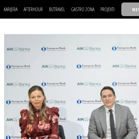
KARIJERA
AFTERHOUR
BIZTRAVEL
GASTRO ZONA
PROJEKTI
NE
POSAO
FILM I SCENA
NAJKOLEGA
LJUDI (HR)
KNJIGE
TASTY TALKS
POSAO
FILM I SCENA
NAJKOLEGA
JE
MOJ UGAO
AUTO SVET
30 ISPOD 30
LJUDI (HR)
KNJIGE
TASTY TALKS
USAVRŠAVANJE
STIL
BACK TO OFFIC
JE
MOJ UGAO
AUTO SVET
30 ISPOD 30
KNOW-HOW
WELLBEING
BIZBENDOVI
USAVRŠAVANJE
STIL
BACK TO OFFIC
BIZKOLEGIJUM
KNOW-HOW
WELLBEING
BIZBENDOVI
BMW BIZNIS LIG
BIZKOLEGIJUM
BIZLIFE WEEK
BMW BIZNIS LIG
IZJAVA GODINE
BIZLIFE WEEK
IZJAVA GODINE