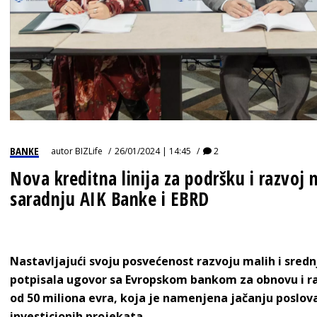
BANKE
autor
BIZLife
26/01/2024 | 14:45
2
Nova kreditna linija za podršku i razvoj 
saradnju AIK Banke i EBRD
Nastavljajući svoju posvećenost razvoju malih i srednj
potpisala ugovor sa Evropskom bankom za obnovu i razv
od 50 miliona evra, koja je namenjena jačanju poslovan
investicionih projekata.