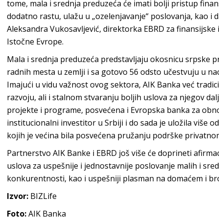
tome, mala i srednja preduzeća će imati bolji pristup finan
dodatno rastu, ulažu u „ozelenjavanje“ poslovanja, kao i da 
Aleksandra Vukosavljević, direktorka EBRD za finansijske 
Istočne Evrope.
Mala i srednja preduzeća predstavljaju okosnicu srpske p
radnih mesta u zemlji i sa gotovo 56 odsto učestvuju u 
Imajući u vidu važnost ovog sektora, AIK Banka već trad
razvoju, ali i stalnom stvaranju boljih uslova za njegov dalji 
projekte i programe, posvećena i Evropska banka za obnov
institucionalni investitor u Srbiji i do sada je uložila više 
kojih je većina bila posvećena pružanju podrške privatno
Partnerstvo AIK Banke i EBRD još više će doprineti afirmaci
uslova za uspešnije i jednostavnije poslovanje malih i sre
konkurentnosti, kao i uspešniji plasman na domaćem i bro
Izvor:
BIZLife
Foto:
AIK Banka