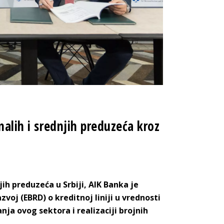
malih i srednjih preduzeća kroz
ih preduzeća u Srbiji, AIK Banka je
oj (EBRD) o kreditnoj liniji u vrednosti
ja ovog sektora i realizaciji brojnih