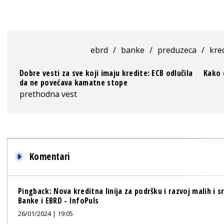
ebrd
/
banke
/
preduzeca
/
kred
Dobre vesti za sve koji imaju kredite: ECB odlučila
Kako 
da ne povećava kamatne stope
prethodna vest
Komentari
Pingback:
Nova kreditna linija za podršku i razvoj malih i 
Banke i EBRD - InfoPuls
26/01/2024 | 19:05