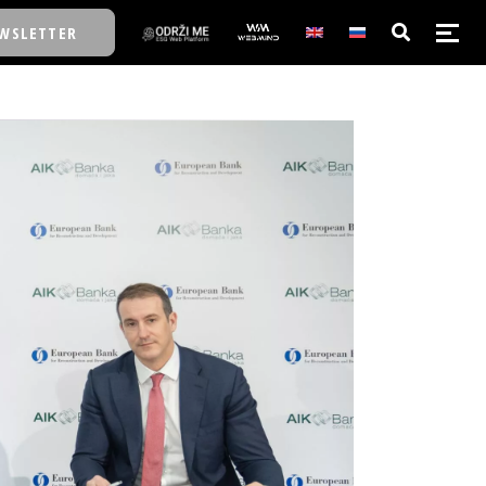
WSLETTER
E/SCHOOL
E/SCHOOL
A
A