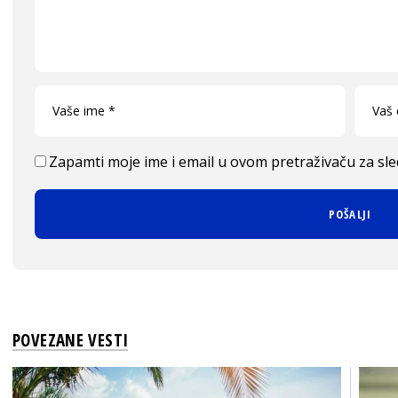
Zapamti moje ime i email u ovom pretraživaču za sl
POVEZANE VESTI