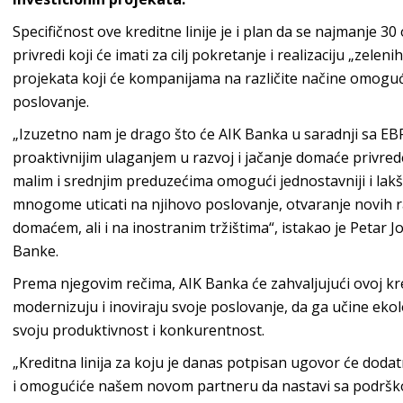
Specifičnost ove kreditne linije je i plan da se najmanje 3
privredi koji će imati za cilj pokretanje i realizaciju „zelen
projekata koji će kompanijama na različite načine omogućit
poslovanje.
„Izuzetno nam je drago što će AIK Banka u saradnji sa EB
proaktivnijim ulaganjem u razvoj i jačanje domaće privrede
malim i srednjim preduzećima omogući jednostavniji i lakši
mnogome uticati na njihovo poslovanje, otvaranje novih r
domaćem, ali i na inostranim tržištima“, istakao je Petar
Banke.
Prema njegovim rečima, AIK Banka će zahvaljujući ovoj kr
modernizuju i inoviraju svoje poslovanje, da ga učine ekol
svoju produktivnost i konkurentnost.
„Kreditna linija za koju je danas potpisan ugovor će dodat
i omogućiće našem novom partneru da nastavi sa podrškom 