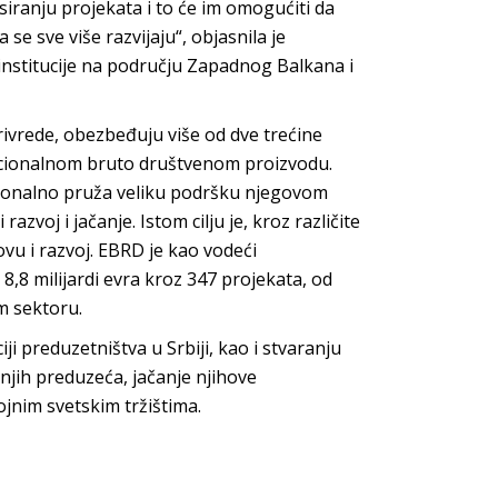
siranju projekata i to će im omogućiti da
se sve više razvijaju“, objasnila je
institucije na području Zapadnog Balkana i
rivrede, obezbeđuju više od dve trećine
nacionalnom bruto društvenom proizvodu.
icionalno pruža veliku podršku njegovom
razvoj i jačanje. Istom cilju je, kroz različite
u i razvoj. EBRD je kao vodeći
od 8,8 milijardi evra kroz 347 projekata, od
m sektoru.
ji preduzetništva u Srbiji, kao i stvaranju
dnjih preduzeća, jačanje njihove
jnim svetskim tržištima.