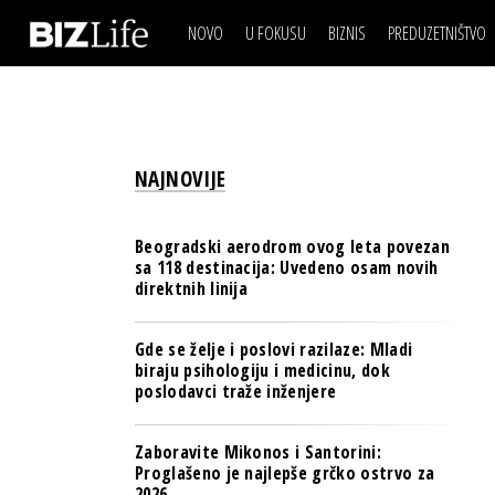
NOVO
U FOKUSU
BIZNIS
PREDUZETNIŠTVO
IZJAVA DANA
BIZNIS SCENA
VIDEO
REAL ESTATE
IZJAVA DANA
BIZNIS SCENA
BREND I KOMUNIKACI
VIDEO
REAL ESTATE
ESG & ENERGY
NAJNOVIJE
BREND I KOMUNIKACI
BANKE
ESG & ENERGY
OSIGURANJE
Beogradski aerodrom ovog leta povezan
BANKE
sa 118 destinacija: Uvedeno osam novih
TECH I AI
direktnih linija
OSIGURANJE
BIZNIS & SPORT
TECH I AI
Gde se želje i poslovi razilaze: Mladi
PULS REGIONA
biraju psihologiju i medicinu, dok
BIZNIS & SPORT
poslodavci traže inženjere
NOVO NA RAFU
PULS REGIONA
Zaboravite Mikonos i Santorini:
NOVO NA RAFU
Proglašeno je najlepše grčko ostrvo za
2026.