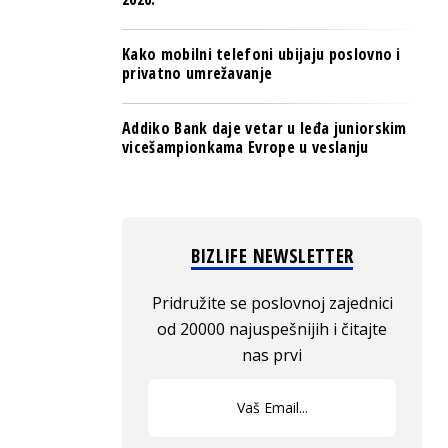
Kako mobilni telefoni ubijaju poslovno i
privatno umrežavanje
Addiko Bank daje vetar u leđa juniorskim
vicešampionkama Evrope u veslanju
BIZLIFE NEWSLETTER
Pridružite se poslovnoj zajednici
od 20000 najuspešnijih i čitajte
nas prvi