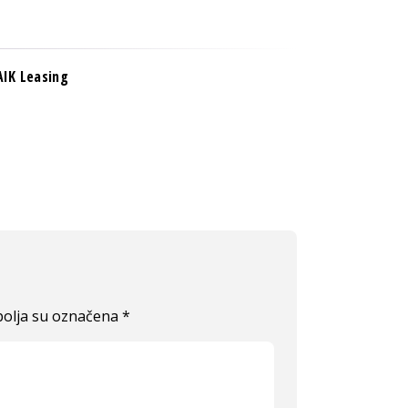
AIK Leasing
olja su označena
*