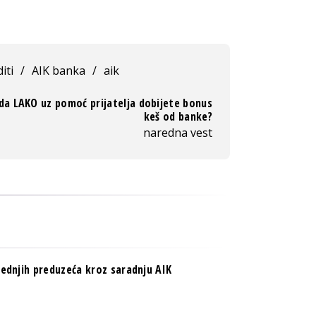
iti
/
AIK banka
/
aik
da LAKO uz pomoć prijatelja dobijete bonus
keš od banke?
naredna vest
srednjih preduzeća kroz saradnju AIK