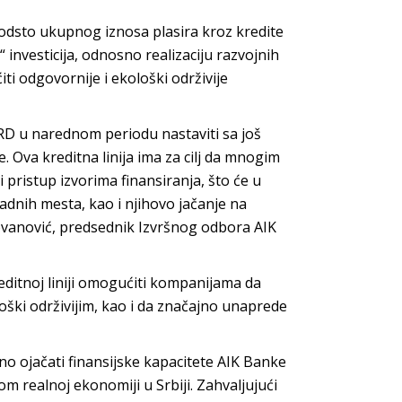
0 odsto ukupnog iznosa plasira kroz kredite
ih“ investicija, odnosno realizaciju razvojnih
i odgovornije i ekološki održivije
RD u narednom periodu nastaviti sa još
. Ova kreditna linija ima za cilj da mnogim
 pristup izvorima finansiranja, što će u
adnih mesta, kao i njihovo jačanje na
 Jovanović, predsednik Izvršnog odbora AIK
editnoj liniji omogućiti kompanijama da
oški održivijim, kao i da značajno unaprede
no ojačati finansijske kapacitete AIK Banke
realnoj ekonomiji u Srbiji. Zahvaljujući