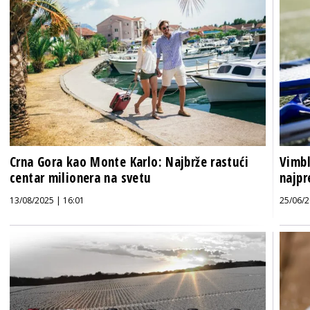
Crna Gora kao Monte Karlo: Najbrže rastući
Vimbl
centar milionera na svetu
najpr
13/08/2025 | 16:01
25/06/2