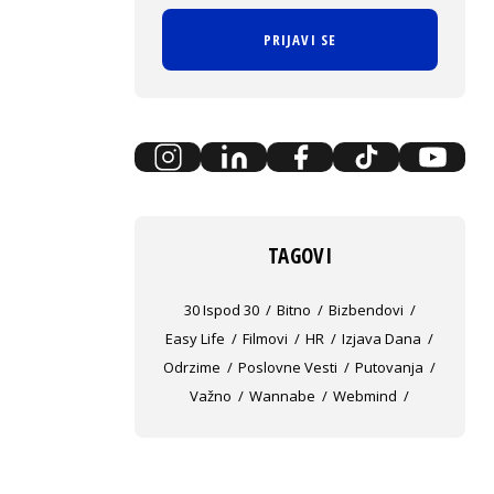
PRIJAVI SE
TAGOVI
30 Ispod 30
Bitno
Bizbendovi
Easy Life
Filmovi
HR
Izjava Dana
Odrzime
Poslovne Vesti
Putovanja
Važno
Wannabe
Webmind