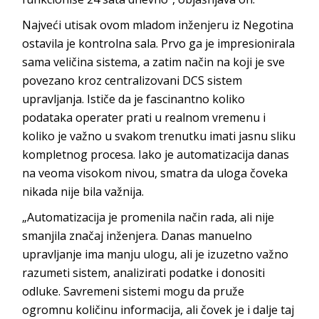
Najveći utisak
ovom mladom inženjeru iz Negotina
ostavila je kontrolna sala. Prvo ga je impresionirala
sama veličina sistema, a zatim način na koji je sve
povezano kroz centralizovani DCS sistem
upravljanja. Ističe da je fascinantno koliko
podataka operater prati u realnom vremenu i
koliko je važno u svakom trenutku imati jasnu sliku
kompletnog procesa. Iako je automatizacija danas
na veoma visokom nivou, smatra da uloga čoveka
nikada nije bil
a važnija.
„Automatizacija je promenila način rada, ali nije
smanjila značaj inženjera. Danas manuelno
upravljanje ima manju ulogu, ali je izuzetno važno
razumeti sistem, analizirati podatke i donositi
odluke. Savremeni sistemi mogu da pruže
ogromnu količinu informacija, ali čovek je i dalje taj