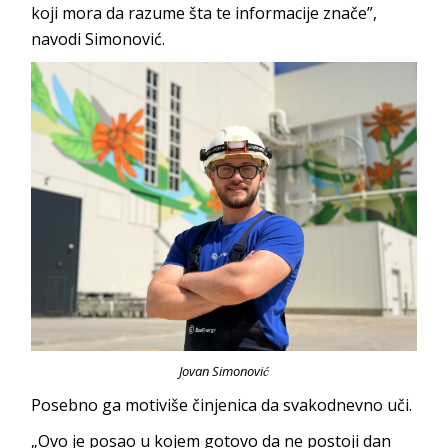
koji mora da razume šta te informacije znače”,
navodi
Simonović
.
Jovan Simonović
Posebno ga motiviše činjenica da svakod
nevno uči.
„Ovo je posao u kojem gotovo da ne postoji dan