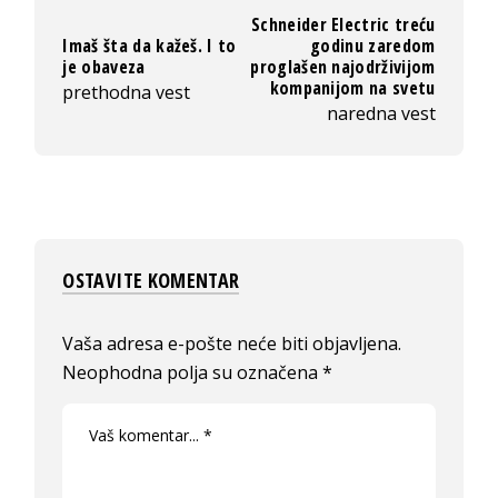
Schneider Electric treću
Imaš šta da kažeš. I to
godinu zaredom
je obaveza
proglašen najodrživijom
kompanijom na svetu
prethodna vest
naredna vest
OSTAVITE KOMENTAR
Vaša adresa e-pošte neće biti objavljena.
Neophodna polja su označena
*