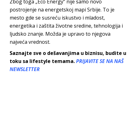
Zbog toga „Eco Energy” nije samo novo
postrojenje na energetskoj mapi Srbije. To je
mesto gde se susreću iskustvo i mladost,
energetika i zaštita životne sredine, tehnologija i
ljudsko znanje. Možda je upravo to njegova
najveća v
rednost.
Saznajte sve o dešavanjima u biznisu, budite u
toku sa lifestyle temama.
PRIJAVITE SE NA NAŠ
NEWSLETTER