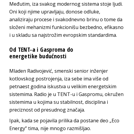
Međutim, iza svakog modernog sistema stoje ljudi.
Oni koji njime upravljaju, donose odluke,
analiziraju procese i svakodnevno brinu o tome da
složeni mehanizmi funkcionišu bezbedno, efikasno
i u skladu sa najstrožim evropskim st
andardima.
Od TENT-a i Gasproma do
energetike
budućnosti
Mladen Radivojević
, smenski senior inženjer
kotlovskog postrojenja, iza sebe ima više od
petnaest godina iskustva u velikim energetskim
sistemima. Radio je u TENT-u i
Ga
spromu
, okružen
sistemima u kojima su stabilnost, disciplina i
preciznost od presudno
g značaja.
Ipak, kada se pojavila prilika da postane deo „Eco
Energy” tima, nije mnogo r
azmišljao.