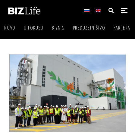
NOVO
U FOKUSU
BIZNIS
PREDUZETNIŠTVO
KARIJERA