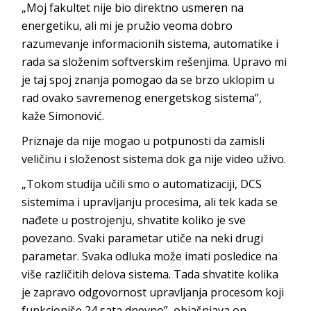
„Moj fakultet nije bio direktno usmeren na
energetiku, ali mi je pružio veoma dobro
razumevanje informacionih sistema, automatike i
rada sa složenim softverskim rešenjima. Upravo mi
je taj spoj znanja pomogao da se brzo uklopim u
rad ovako savremenog energetskog sistema”,
kaže
Simonović.
Priznaje da nije mogao u potpunosti da zamisli
veličinu i složenost sistema dok ga nije vi
deo uživo.
„Tokom studija učili smo o automatizaciji, DCS
sistemima i upravljanju procesima, ali tek kada se
nađete u postrojenju, shvatite koliko je sve
povezano. Svaki parametar utiče na neki drugi
parametar. Svaka odluka može imati posledice na
više različitih delova sistema. Tada shvatite kolika
je zapravo odgovornost upravljanja procesom koji
funkcioniše 24 sata dnevno”, obja
šnjava on.