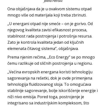
Jelena Petrović
Ona objašnjava da je u ovakvom sistemu otpad
mnogo više od materijala koji treba
zbrinuti.
„U energani otpad nije smeće – on je gorivo. Od
njegovog kvaliteta zavisi efikasnost procesa,
stabilnost rada postrojenja i potrošnja resursa.
Zato je kontrola kvaliteta jedan od ključnih
elemenata čitavog sistema”, o
bjašnjava.
Prema njenim rečima, „Eco Energy” se po mnogo
čemu razlikuje od sličnih postrojenja
u regionu.
„Većina evropskih energana koristi tehnologiju
sagorevanja na rešetki, dok je ovde primenjena
tehnologija fluidizovanog sloja. To omogućava
stabilnije sagorevanje, bolje iskorišćenje energije i
niži nivo emisija. Pored toga, postrojenje je
integrisano sa industrijskim kompleksom, što