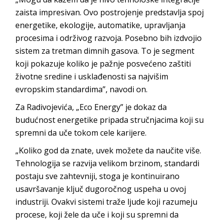
zaista impresivan. Ovo postrojenje predstavlja spoj
energetike, ekologije, automatike, upravljanja
procesima i održivog razvoja. Posebno bih izdvojio
sistem za tretman dimnih gasova. To je segment
koji pokazuje koliko je pažnje posvećeno zaštiti
životne sredine i usklađenosti sa najvišim
evropskim standardima”,
navodi on.
Za Radivojevića, „Eco Energy” je dokaz da
budućnost energetike pripada stručnjacima koji su
spremni da uče tokom cele
karijere.
„Koliko god da znate, uvek možete da naučite više.
Tehnologija se razvija velikom brzinom, standardi
postaju sve zahtevniji, stoga je kontinuirano
usavršavanje ključ dugoročnog uspeha u ovoj
industriji. Ovakvi sistemi traže ljude koji razumeju
procese, koji žele da uče i koji su spremni da