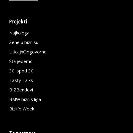
Projekti
Najkolega
Žene u biznisu
UticajnOdgovorno
Šta jedemo
30 ispod 30
Tasty Talks
BIZBendovi
BMW biznis liga
Bizlife Week