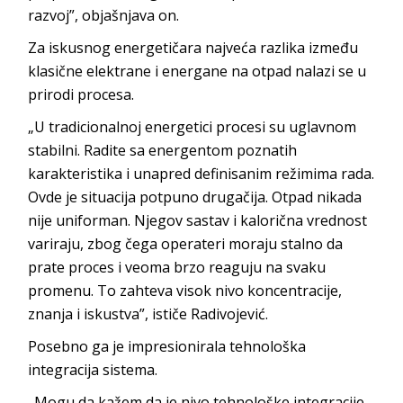
razvoj”, obja
šnjava on.
Za iskusnog energetičara najveća razlika između
klasične elektrane i energane na otpad nalazi se u
prirod
i procesa.
„U tradicionalnoj energetici procesi su uglavnom
stabilni. Radite sa energentom poznatih
karakteristika i unapred definisanim režimima rada.
Ovde je situacija potpuno drugačija. Otpad nikada
nije uniforman. Njegov sastav i kalorična vrednost
variraju, zbog čega operateri moraju stalno da
prate proces i veoma brzo reaguju na svaku
promenu. To zahteva visok nivo koncentracije,
znanja i iskustva”, ističe Ra
divojević.
Posebno ga je impresionirala tehnološka
integracij
a sistema.
„Mogu da kažem da je nivo tehnološke integracije