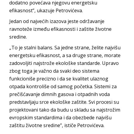
dodatno povećava njegovu energetsku
efikasnost”, ukazuje Pe
trovićeva.
Jedan od najvećih izazova jeste održavanje
ravnoteže između efikasnosti i zaštite životn
e
sredine.
„To je stalni balans. Sa jedne strane, želite najvišu
energetsku efikasnost, a sa druge strane, morate
zadovoljiti najstrože ekološke standarde. Upravo
zbog toga je važno da svaki deo sistema
funkcioniše precizno i da se kvalitet ulaznog
otpada kontroliše od samog početka. Sistemi za
prečišćavanje dimnih gasova i otpadnih voda
predstavljaju srce ekološke zaštite. Svi procesi su
projektovani tako da budu u skladu sa najstrožim
evropskim standardima i da obezbede najvišu
zaštitu životne sredine”, ističe Pe
trovićeva.