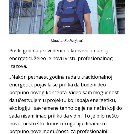
Mladen Radivojević
Posle godina provedenih u konvencionalnoj
energetici, želeo je novu vrstu profesionalno
g
izazova.
„Nakon petnaest godina rada u tradicionalnoj
energetici, pojavila se prilika da budem deo
potpuno novog koncepta. Video sam mogućnost
da učestvujem u projektu koji spaja energetiku,
ekologiju i savremene tehnologije na način koji do
sada nisam imao priliku da vidim. To je bilo nešto
novo, nešto što donosi drugačiju dinamiku i
potpuno nove mogućnosti za profesionalni