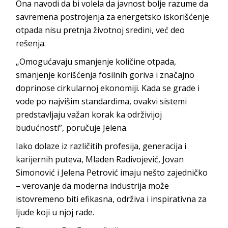
Ona navodi da bi volela da javnost bolje razume da
savremena postrojenja za energetsko iskorišćenje
otpada nisu pretnja životnoj sredini, već de
o
rešenja.
„Omogućavaju smanjenje količine otpada,
smanjenje korišćenja fosilnih goriva i značajno
doprinose cirkularnoj ekonomiji. Kada se grade i
vode po najvišim standardima, ovakvi sistemi
predstavljaju važan korak ka održivijoj
budućnosti”, poruču
je Jelena.
Iako dolaze iz različitih profesija, generacija i
karijernih puteva, Mladen Radivojević, Jovan
Simonović i Jelena Petrović imaju nešto zajedničko
– verovanje da moderna industrija može
istovremeno biti efikasna, održiva i inspirativna za
ljude koji u
njoj rade.