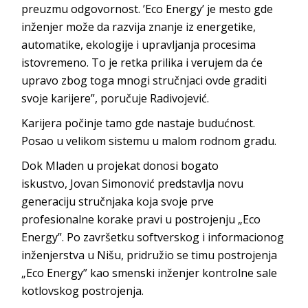
preuzmu odgovornost. ’Eco Energy’ je mesto gde
inženjer može da razvija znanje iz energetike,
automatike, ekologije i upravljanja procesima
istovremeno. To je retka prilika i verujem da će
upravo zbog toga mnogi stručnjaci ovde graditi
svoje karijere”, poručuje Ra
divojević.
Karijera počinje tamo gde nastaje budućnost.
Posao u velikom sistemu u malom rod
nom gradu.
Dok Mladen u projekat donosi bogato
iskustvo,
Jovan Simonović
predstavlja novu
generaciju stručnjaka koja svoje prve
profesionalne korake pravi u postrojenju „Eco
Energy”. Po završetku softverskog i informacionog
inženjerstva u Nišu, pridružio se timu postrojenja
„Eco Energy” kao smenski inženjer kontrolne sale
kotlovskog po
strojenja.