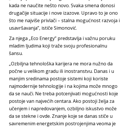
kada ne naučite nešto novo. Svaka smena donosi
drugačije situacije i nove izazove. Upravo to je ono
što me najviše privlači – stalna mogućnost razvoja i
usavršavanja”, ističe
Simonović.
Za njega „Eco Energy” predstavlja i važnu poruku
mladim ljudima koji traže svoju profesiona
lnu
šansu.
„Ozbiljna tehnološka karijera ne mora nužno da
počne u velikom gradu ili inostranstvu. Danas i u
manjim sredinama postoje sistemi koji koriste
najmodernije tehnologije i na kojima može mnogo
da se nauči. Ne treba potcenjivati mogućnosti koje
postoje van najvećih centara. Ako postoji želja za
učenjem i napredovanjem, ozbiljno iskustvo može
da se stekne i ovde. Znanje koje se danas stiče u
savremenim energetskim postrojenjima veoma je