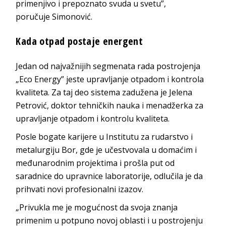
primenjivo i prepoznato svuda u svetu”,
poručuje
Simonović
.
Kada otpad postaj
e energent
Jedan od najvažnijih segmenata rada postrojenja
„Eco Energy” jeste upravljanje otpadom i kontrola
kvaliteta. Za taj deo sistema zadužena je
Jelena
Petrović
, doktor tehničkih nauka i menadžerka za
upravljanje otpadom i kontrolu
kvaliteta.
Posle bogate karijere u Institutu za rudarstvo i
metalurgiju Bor, gde je učestvovala u domaćim i
međunarodnim projektima i prošla put od
saradnice do upravnice laboratorije, odlučila je da
prihvati novi profesional
ni izazov.
„Privukla me je mogućnost da svoja znanja
primenim u potpuno novoj oblasti i u postrojenju