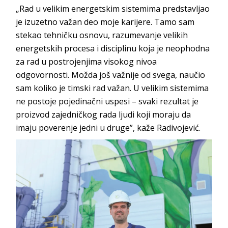
„Rad u velikim energetskim sistemima predstavljao
je izuzetno važan deo moje karijere. Tamo sam
stekao tehničku osnovu, razumevanje velikih
energetskih procesa i disciplinu koja je neophodna
za rad u postrojenjima visokog nivoa
odgovornosti. Možda još važnije od svega, naučio
sam koliko je timski rad važan. U velikim sistemima
ne postoje pojedinačni uspesi – svaki rezultat je
proizvod zajedničkog rada ljudi koji moraju da
imaju poverenje jedni u druge”, kaže Ra
divojević.