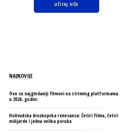
UČITAJ VIŠE
NAJNOVIJE
Ovo su najgledaniji filmovi na striming platformama
u 2026. godini
Holivudska bioskopska renesansa: Četiri filma, četiri
milijarde i jedna velika poruka