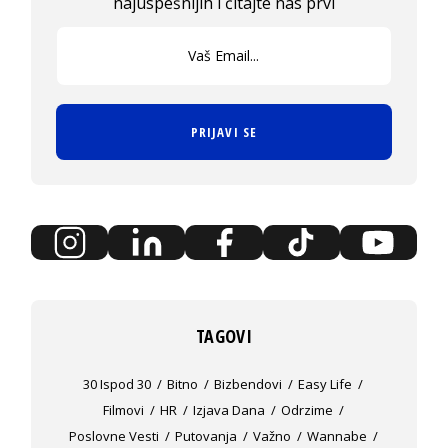
najuspešnijih i čitajte nas prvi
PRIJAVI SE
TAGOVI
30 Ispod 30
Bitno
Bizbendovi
Easy Life
Filmovi
HR
Izjava Dana
Odrzime
Poslovne Vesti
Putovanja
Važno
Wannabe