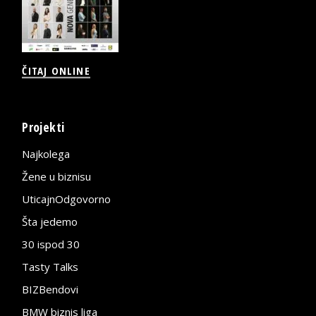
ČITAJ ONLINE
Projekti
Najkolega
Žene u biznisu
UticajnOdgovorno
Šta jedemo
30 ispod 30
Tasty Talks
BIZBendovi
BMW biznis liga