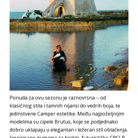
Ponuda za ovu sezonu je raznovrsna – od
klasičnog stila i tamnih nijansi do vedrih boja, te
jedinstvene Camper estetike. Među najpoželjnijim
modelima su cipele Brutus, koje se podjednako
dobro uklapaju u elegantan i ležeran stil oblačenja.
Inspirisane gumama za bicikle, futurističke CRCLR