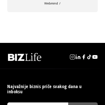
Webmind
Najvažnije biznis priče svakog dana u
inboksu