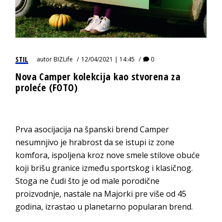
STIL
autor
BIZLife
12/04/2021 | 14:45
0
Nova Camper kolekcija kao stvorena za
proleće (FOTO)
Prva asocijacija na španski brend Camper
nesumnjivo je hrabrost da se istupi iz zone
komfora, ispoljena kroz nove smele stilove obuće
koji brišu granice između sportskog i klasičnog.
Stoga ne čudi što je od male porodične
proizvodnje, nastale na Majorki pre više od 45
godina, izrastao u planetarno popularan brend.