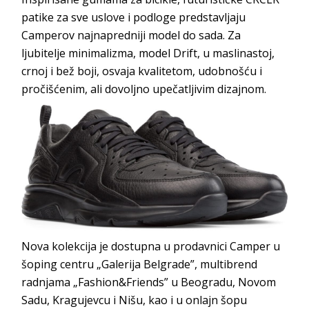
patike za sve uslove i podloge predstavljaju
Camperov najnapredniji model do sada. Za
ljubitelje minimalizma, model Drift, u maslinastoj,
crnoj i bež boji, osvaja kvalitetom, udobnošću i
pročišćenim, ali dovoljno upečatljivim dizajnom.
Nova kolekcija je dostupna u prodavnici Camper u
šoping centru „Galerija Belgrade”, multibrend
radnjama „Fashion&Friends” u Beogradu, Novom
Sadu, Kragujevcu i Nišu, kao i u onlajn šopu