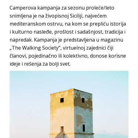
Camperova kampanja za sezonu proleće/leto
snimljena je na živopisnoj Siciliji, najvećem
mediteranskom ostrvu, na kom se prepliću istorija
i kulturno nasleđe, prošlost i sadašnjost, tradicija i
napredak. Kampanja je predstavljena u magazinu
„The Walking Society”, virtuelnoj zajednici čiji
članovi, pojedinačno ili kolektivno, donose korisne
ideje i rešenja za bolji svet.