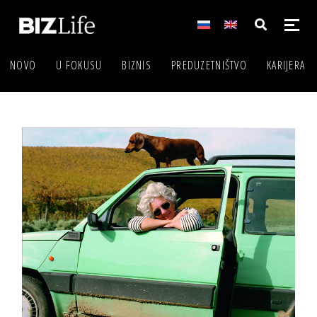
NOVO
U FOKUSU
BIZNIS
PREDUZETNIŠTVO
KARIJERA