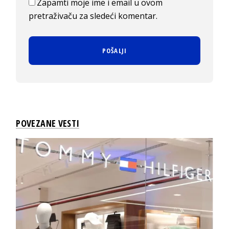
Zapamti moje ime i email u ovom
pretraživaču za sledeći komentar.
POVEZANE VESTI