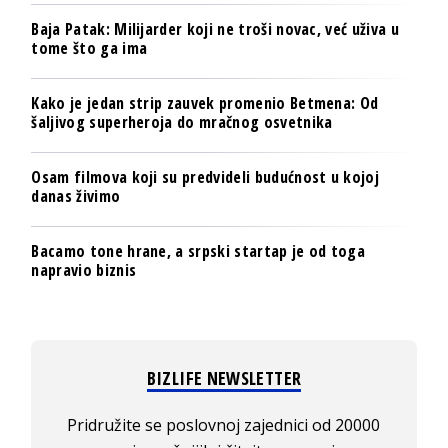
Baja Patak: Milijarder koji ne troši novac, već uživa u
tome što ga ima
Kako je jedan strip zauvek promenio Betmena: Od
šaljivog superheroja do mračnog osvetnika
Osam filmova koji su predvideli budućnost u kojoj
danas živimo
Bacamo tone hrane, a srpski startap je od toga
napravio biznis
BIZLIFE NEWSLETTER
Pridružite se poslovnoj zajednici od 20000