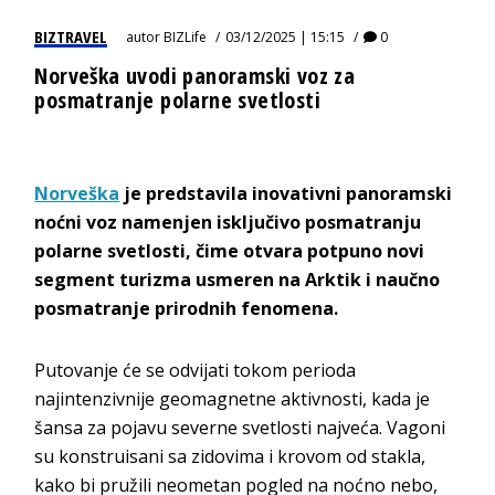
BIZTRAVEL
autor
BIZLife
03/12/2025 | 15:15
0
Norveška uvodi panoramski voz za
posmatranje polarne svetlosti
Norveška
je predstavila inovativni panoramski
noćni voz namenjen isključivo posmatranju
polarne svetlosti, čime otvara potpuno novi
segment turizma usmeren na Arktik i naučno
posmatranje prirodnih fenomena.
Putovanje će se odvijati tokom perioda
najintenzivnije geomagnetne aktivnosti, kada je
šansa za pojavu severne svetlosti najveća. Vagoni
su konstruisani sa zidovima i krovom od stakla,
kako bi pružili neometan pogled na noćno nebo,