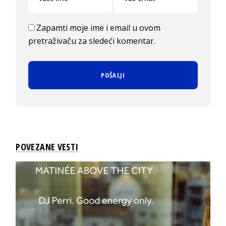
Zapamti moje ime i email u ovom
pretraživaču za sledeći komentar.
POVEZANE VESTI