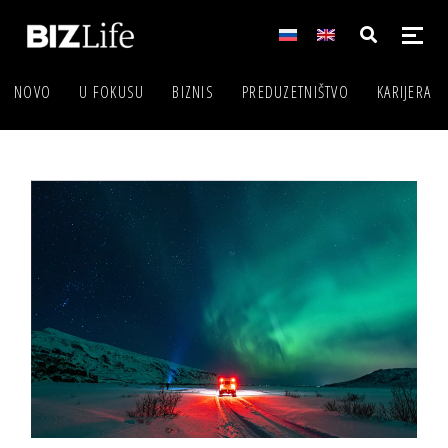
NOVO
U FOKUSU
BIZNIS
PREDUZETNIŠTVO
KARIJERA