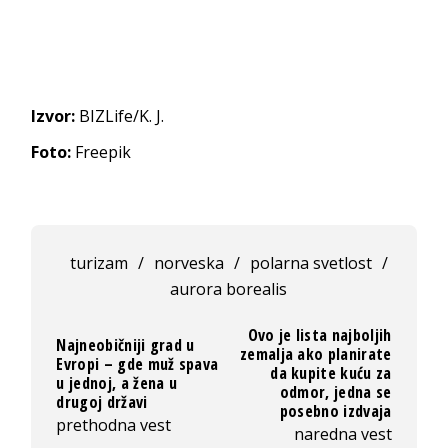
Izvor:
BIZLife/K. J.
Foto:
Freepik
turizam
/
norveska
/
polarna svetlost
/
aurora borealis
Ovo je lista najboljih
Najneobičniji grad u
zemalja ako planirate
Evropi – gde muž spava
da kupite kuću za
u jednoj, a žena u
odmor, jedna se
drugoj državi
posebno izdvaja
prethodna vest
naredna vest