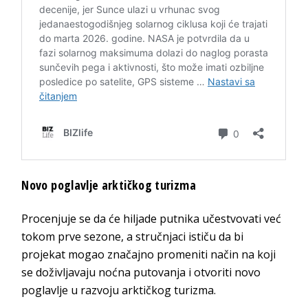
Novo poglavlje arktičkog turizma
Procenjuje se da će hiljade putnika učestvovati već
tokom prve sezone, a stručnjaci ističu da bi
projekat mogao značajno promeniti način na koji
se doživljavaju noćna putovanja i otvoriti novo
poglavlje u razvoju arktičkog turizma.