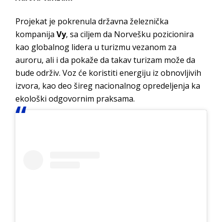
Projekat je pokrenula državna železnička
kompanija
Vy
, sa ciljem da Norvešku pozicionira
kao globalnog lidera u turizmu vezanom za
auroru, ali i da pokaže da takav turizam može da
bude održiv. Voz će koristiti energiju iz obnovljivih
izvora, kao deo šireg nacionalnog opredeljenja ka
ekološki odgovornim praksama.