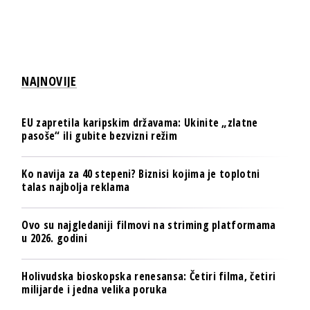
NAJNOVIJE
EU zapretila karipskim državama: Ukinite „zlatne
pasoše“ ili gubite bezvizni režim
Ko navija za 40 stepeni? Biznisi kojima je toplotni
talas najbolja reklama
Ovo su najgledaniji filmovi na striming platformama
u 2026. godini
Holivudska bioskopska renesansa: Četiri filma, četiri
milijarde i jedna velika poruka