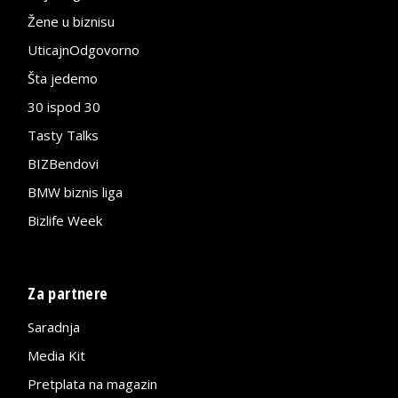
Žene u biznisu
UticajnOdgovorno
Šta jedemo
30 ispod 30
Tasty Talks
BIZBendovi
BMW biznis liga
Bizlife Week
Za partnere
Saradnja
Media Kit
Pretplata na magazin