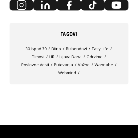
TAGOVI
30 Ispod 30
Bitno
Bizbendovi
Easy Life
Filmovi
HR
Izjava Dana
Odrzime
Poslovne Vesti
Putovanja
Važno
Wannabe
Webmind