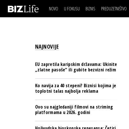
NOVO
U FOKUSU
BIZNIS
PREDUZETNIŠTVO
IZJAVA DANA
BIZNIS SCENA
VIDEO
REAL ESTATE
IZJAVA DANA
BIZNIS SCENA
BREND I KOMUNIKACI
VIDEO
REAL ESTATE
ESG & ENERGY
NAJNOVIJE
BREND I KOMUNIKACI
BANKE
ESG & ENERGY
OSIGURANJE
EU zapretila karipskim državama: Ukinite
BANKE
„zlatne pasoše“ ili gubite bezvizni režim
TECH I AI
OSIGURANJE
BIZNIS & SPORT
Ko navija za 40 stepeni? Biznisi kojima je
TECH I AI
toplotni talas najbolja reklama
PULS REGIONA
BIZNIS & SPORT
NOVO NA RAFU
Ovo su najgledaniji filmovi na striming
PULS REGIONA
platformama u 2026. godini
NOVO NA RAFU
Holivudska bioskopska renesansa: Četiri