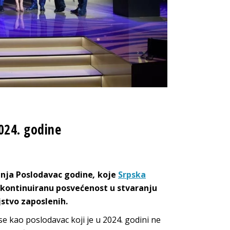
024. godine
anja Poslodavac godine
,
koje
Srpska
 kontinuiranu posvećenost u stvaranju
jstvo zaposlenih.
 se kao poslodavac koji je u 2024. godini ne