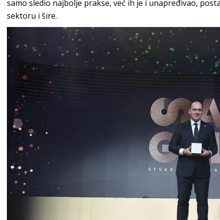
samo sledio najbolje prakse, već ih je i unapređivao, pos
sektoru i šire.