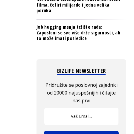
filma, četiri milijarde i jedna velika
poruka
Job hugging menja tržište rada:
Zaposleni se sve više drže sigurnosti, ali
to može imati posledice
BIZLIFE NEWSLETTER
Pridružite se poslovnoj zajednici
od 20000 najuspešnijih i čitajte
nas prvi