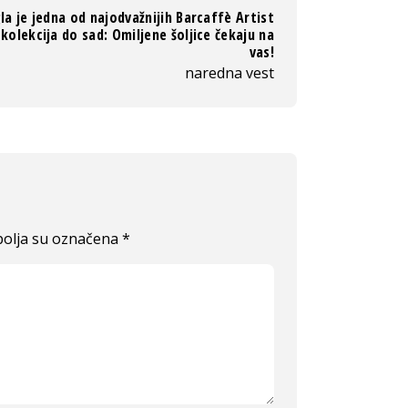
la je jedna od najodvažnijih Barcaffè Artist
 kolekcija do sad: Omiljene šoljice čekaju na
vas!
naredna vest
olja su označena
*