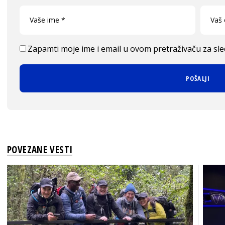
Zapamti moje ime i email u ovom pretraživaču za sl
POVEZANE VESTI