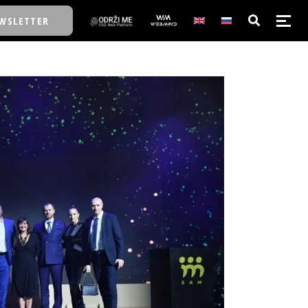
WSLETTER
E/SCHOOL
E/SCHOOL
A
A