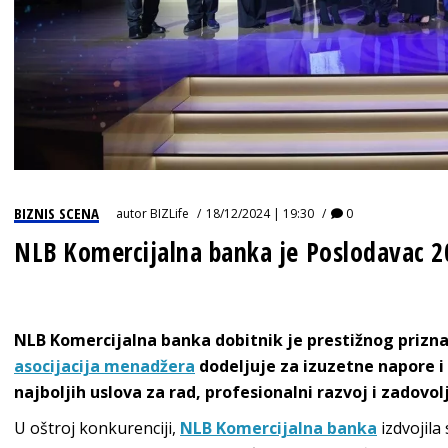
BIZNIS SCENA
autor
BIZLife
18/12/2024 | 19:30
0
NLB Komercijalna banka je Poslodavac 2
NLB Komercijalna banka dobitnik je prestižnog prizn
asocijacija menadžera
dodeljuje za izuzetne napore i
najboljih uslova za rad, profesionalni razvoj i zadovol
U oštroj konkurenciji,
NLB Komercijalna banka
izdvojila