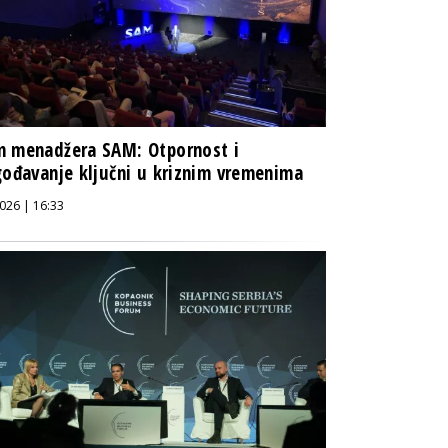
m menadžera SAM: Otpornost i
gođavanje ključni u kriznim vremenima
026 | 16:33