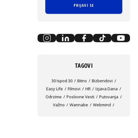
PRIJAVI SE
TAGOVI
30 Ispod 30
Bitno
Bizbendovi
Easy Life
Filmovi
HR
Izjava Dana
Odrzime
Poslovne Vesti
Putovanja
Važno
Wannabe
Webmind