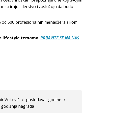
„Poslovni oskar“ prepoznaje one koji svojim
triraju liderstvo i zaslužuju da budu
še od 500 profesionalnih menadžera širom
sa lifestyle temama.
PRIJAVITE SE NA NAŠ
mir Vuković
/
poslodavac godine
/
 godišnja nagrada