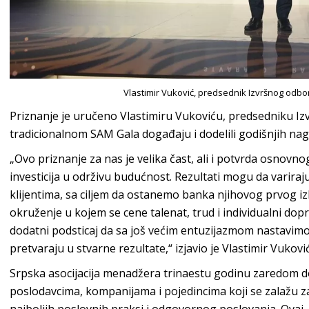
Vlastimir Vuković, predsednik Izvršnog odb
Priznanje je uručeno Vlastimiru Vukoviću, predsedniku 
tradicionalnom SAM Gala događaju i dodelili godišnjih nag
„Ovo priznanje za nas je velika čast, ali i potvrda osnovnog
investicija u održivu budućnost. Rezultati mogu da variraj
klijentima, sa ciljem da ostanemo banka njihovog prvog iz
okruženje u kojem se cene talenat, trud i individualni dop
dodatni podsticaj da sa još većim entuzijazmom nastavimo
pretvaraju u stvarne rezultate,“ izjavio je Vlastimir Vuković
Srpska asocijacija menadžera trinaestu godinu zaredom d
poslodavcima, kompanijama i pojedincima koji se zalažu 