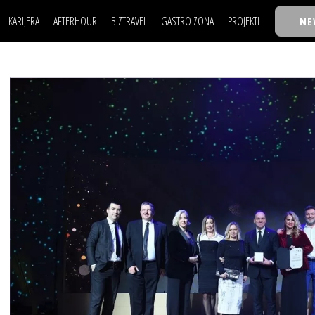
KARIJERA
AFTERHOUR
BIZTRAVEL
GASTRO ZONA
PROJEKTI
NE
POSAO
FILM I SCENA
NAJKOLEGA
LJUDI (HR)
KNJIGE
TASTY TALKS
POSAO
FILM I SCENA
NAJKOLEGA
JE
MOJ UGAO
AUTO SVET
30 ISPOD 30
LJUDI (HR)
KNJIGE
TASTY TALKS
USAVRŠAVANJE
STIL
BACK TO OFFIC
JE
MOJ UGAO
AUTO SVET
30 ISPOD 30
KNOW-HOW
WELLBEING
BIZBENDOVI
USAVRŠAVANJE
STIL
BACK TO OFFIC
BIZKOLEGIJUM
KNOW-HOW
WELLBEING
BIZBENDOVI
BMW BIZNIS LIG
BIZKOLEGIJUM
BIZLIFE WEEK
BMW BIZNIS LIG
IZJAVA GODINE
BIZLIFE WEEK
IZJAVA GODINE