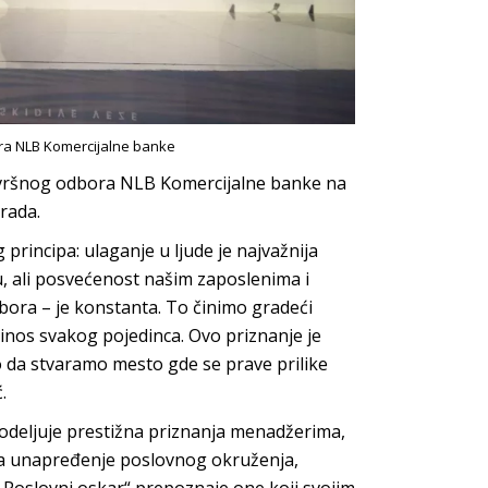
ora NLB Komercijalne banke
Izvršnog odbora NLB Komercijalne banke na
rada.
 principa: ulaganje u ljude je najvažnija
u, ali posvećenost našim zaposlenima i
bora – je konstanta. To činimo gradeći
rinos svakog pojedinca. Ovo priznanje je
 da stvaramo mesto gde se prave prilike
.
odeljuje prestižna priznanja menadžerima,
za unapređenje poslovnog okruženja,