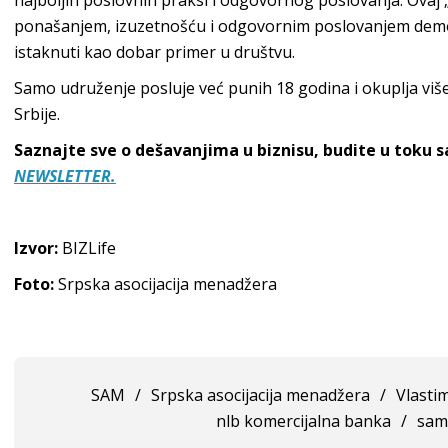
najboljih poslovnih praksi i odgovornog poslovanja. Ovaj 
ponašanjem, izuzetnošću i odgovornim poslovanjem demons
istaknuti kao dobar primer u društvu.
Samo udruženje posluje već punih 18 godina i okuplja vi
Srbije.
Saznajte sve o dešavanjima u biznisu, budite u toku 
NEWSLETTER.
Izvor:
BIZLife
Foto:
Srpska asocijacija menadžera
SAM
/
Srpska asocijacija menadžera
/
Vlasti
nlb komercijalna banka
/
sam