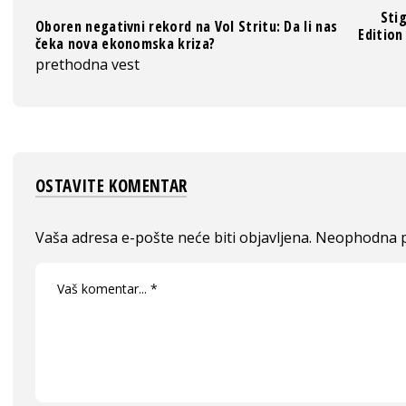
Stig
Oboren negativni rekord na Vol Stritu: Da li nas
Edition
čeka nova ekonomska kriza?
prethodna vest
OSTAVITE KOMENTAR
Vaša adresa e-pošte neće biti objavljena.
Neophodna p