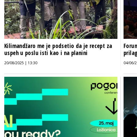
Kilimandžaro me je podsetio da je recept za
Foru
uspeh u poslu isti kao i na planini
prila
20/08/2025 | 13:30
04/06/2