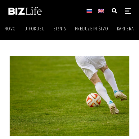
NOVO
U FOKUSU
BIZNIS
PREDUZETNIŠTVO
KARIJERA