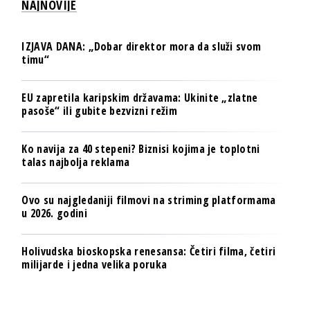
NAJNOVIJE
IZJAVA DANA: „Dobar direktor mora da služi svom
timu“
EU zapretila karipskim državama: Ukinite „zlatne
pasoše“ ili gubite bezvizni režim
Ko navija za 40 stepeni? Biznisi kojima je toplotni
talas najbolja reklama
Ovo su najgledaniji filmovi na striming platformama
u 2026. godini
Holivudska bioskopska renesansa: Četiri filma, četiri
milijarde i jedna velika poruka