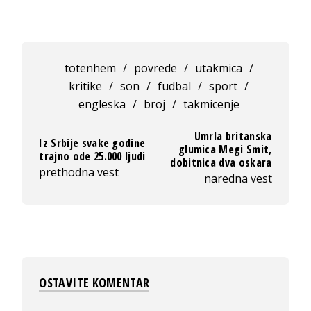
totenhem
/
povrede
/
utakmica
/
kritike
/
son
/
fudbal
/
sport
/
engleska
/
broj
/
takmicenje
Umrla britanska
Iz Srbije svake godine
glumica Megi Smit,
trajno ode 25.000 ljudi
dobitnica dva oskara
prethodna vest
naredna vest
OSTAVITE KOMENTAR