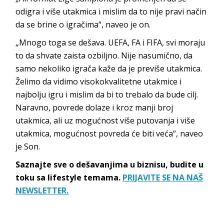
odigra i više utakmica i mislim da to nije pravi način
da se brine o igračima“, naveo je on.
„Mnogo toga se dešava. UEFA, FA i FIFA, svi moraju
to da shvate zaista ozbiljno. Nije nasumično, da
samo nekoliko igrača kaže da je previše utakmica.
Želimo da vidimo visokokvalitetne utakmice i
najbolju igru i mislim da bi to trebalo da bude cilj.
Naravno, povrede dolaze i kroz manji broj
utakmica, ali uz mogućnost više putovanja i više
utakmica, mogućnost povreda će biti veća“, naveo
je Son.
Saznajte sve o dešavanjima u biznisu, budite u
toku sa lifestyle temama.
PRIJAVITE SE NA NAŠ
NEWSLETTER.