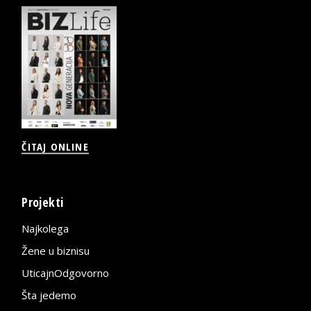
ČITAJ ONLINE
Projekti
Najkolega
Žene u biznisu
UticajnOdgovorno
Šta jedemo