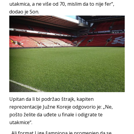
utakmica, a ne više od 70, mislim da to nije fer“,
dodao je Son.
Upitan da li bi podržao štrajk, kapiten
reprezentacije Južne Koreje odgovorio je: „Ne,
pošto želite da uđete u finale i odigrate te
utakmice“.
„Ali format Lige šampiona je promenjen da se