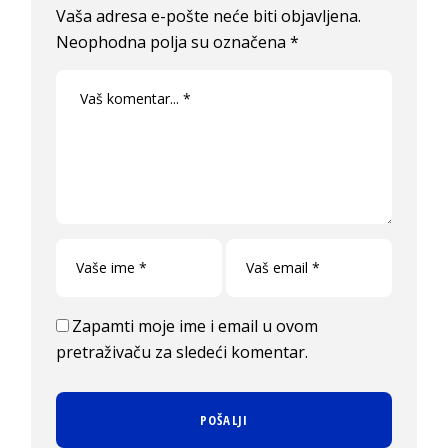
Vaša adresa e-pošte neće biti objavljena.
Neophodna polja su označena
*
Zapamti moje ime i email u ovom
pretraživaču za sledeći komentar.