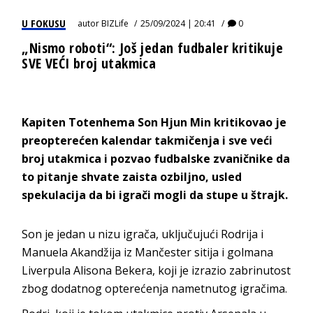
U FOKUSU
autor
BIZLife
25/09/2024 | 20:41
0
„Nismo roboti“: Još jedan fudbaler kritikuje
SVE VEĆI broj utakmica
Kapiten Totenhema Son Hjun Min kritikovao je
preopterećen kalendar takmičenja i sve veći
broj utakmica i pozvao fudbalske zvaničnike da
to pitanje shvate zaista ozbiljno, usled
spekulacija da bi igrači mogli da stupe u štrajk.
Son je jedan u nizu igrača, uključujući Rodrija i
Manuela Akandžija iz Mančester sitija i golmana
Liverpula Alisona Bekera, koji je izrazio zabrinutost
zbog dodatnog opterećenja nametnutog igračima.