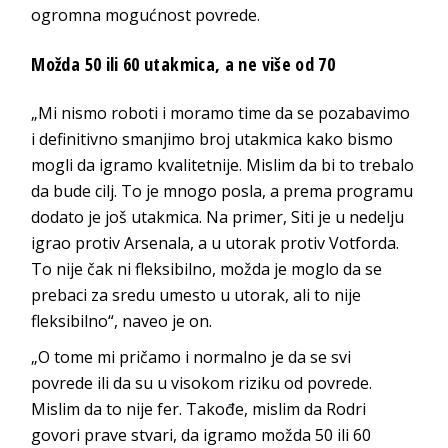
ogromna mogućnost povrede.
Možda 50 ili 60 utakmica, a ne više od 70
„Mi nismo roboti i moramo time da se pozabavimo
i definitivno smanjimo broj utakmica kako bismo
mogli da igramo kvalitetnije. Mislim da bi to trebalo
da bude cilj. To je mnogo posla, a prema programu
dodato je još utakmica. Na primer, Siti je u nedelju
igrao protiv Arsenala, a u utorak protiv Votforda.
To nije čak ni fleksibilno, možda je moglo da se
prebaci za sredu umesto u utorak, ali to nije
fleksibilno“, naveo je on.
„O tome mi pričamo i normalno je da se svi
povrede ili da su u visokom riziku od povrede.
Mislim da to nije fer. Takođe, mislim da Rodri
govori prave stvari, da igramo možda 50 ili 60