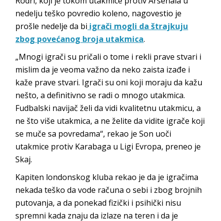
Rodri, koji je tokom utakmice protiv Arsenala u
nedelju teško povredio koleno, nagovestio je
prošle nedelje da bi
igrači mogli da štrajkuju
zbog povećanog broja utakmica
.
„Mnogi igrači su pričali o tome i rekli prave stvari i
mislim da je veoma važno da neko zaista izađe i
kaže prave stvari. Igrači su oni koji moraju da kažu
nešto, a definitivno se radi o mnogo utakmica.
Fudbalski navijač želi da vidi kvalitetnu utakmicu, a
ne što više utakmica, a ne želite da vidite igrače koji
se muče sa povredama“, rekao je Son uoči
utakmice protiv Karabaga u Ligi Evropa, preneo je
Skaj.
Kapiten londonskog kluba rekao je da je igračima
nekada teško da vode računa o sebi i zbog brojnih
putovanja, a da ponekad fizički i psihički nisu
spremni kada znaju da izlaze na teren i da je