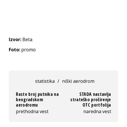
Izvor:
Beta
Foto:
promo
statistika
/
niški aerodrom
Raste broj putnika na
STADA nastavlja
beogradskom
strateško proširenje
aerodromu
OTC portfolija
prethodna vest
naredna vest