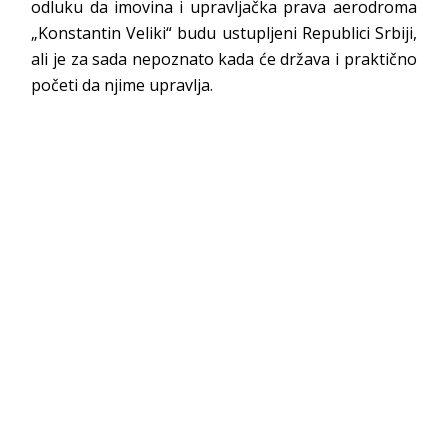
odluku da imovina i upravljačka prava aerodroma
„Konstantin Veliki“ budu ustupljeni Republici Srbiji,
ali je za sada nepoznato kada će država i praktično
početi da njime upravlja.