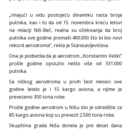
„Imajući u vidu postojeću dinamiku rasta broja
putnika, kao i to da od 15. novembra kreću letovi
na relaciji Niš-Beč, realna su očekivanja da broj
putnika ove godine premaši 400.000 što bi bio novi
rekord aerodroma“, rekla je Stanisavljevićeva.
Ona je podsetila da je aerodrom „Konstantin Veliki“
prošle godine opslužio nešto više od 331.000
putnika.
Sa niškog aerodroma u prvih šest meseci ove
godine letelo je i 15 kargo aviona, a njime je
prevezeno 350 tona robe.
Prošle godine aerodrom u Nišu bio je odredište za
85 kargo aviona koji su prevezli 2.500 tona robe.
Skupština grada Niša donela je pre deset dana