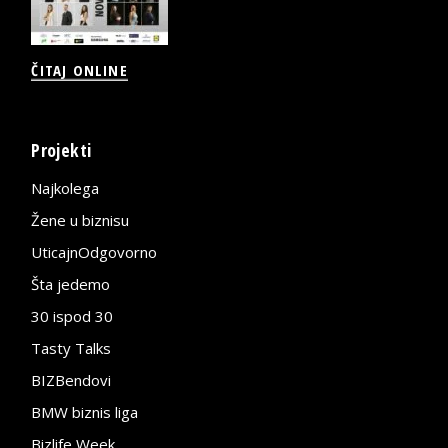
ČITAJ ONLINE
Projekti
Najkolega
Žene u biznisu
UticajnOdgovorno
Šta jedemo
30 ispod 30
Tasty Talks
BIZBendovi
BMW biznis liga
Bizlife Week