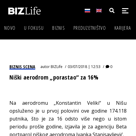
NOVO
U FOKUSU
BIZNIS
PREDUZETNIŠTVO
KARIJERA
BIZNIS SCENA
autor
BIZLife
03/07/2018 | 12:53
0
Niški aerodrom „porastao“ za 16%
Na aerodromu „Konstantin Veliki“ u Nišu
opsluženo je u prvoj polovini ove godine 174.118
putnika, što je za 16 odsto više nego u istom
periodu prošle godine, izjavila je za agenciju Beta
portparol niškog aerodroma Ivanka Stanisavljević.