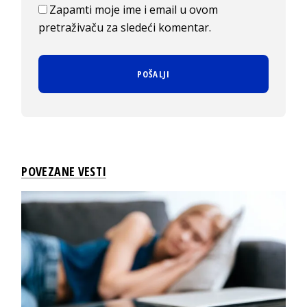
Zapamti moje ime i email u ovom
pretraživaču za sledeći komentar.
POVEZANE VESTI