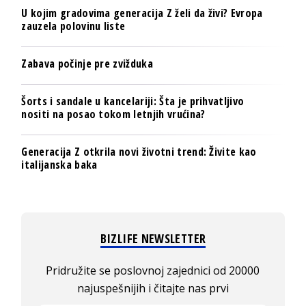
U kojim gradovima generacija Z želi da živi? Evropa
zauzela polovinu liste
Zabava počinje pre zvižduka
Šorts i sandale u kancelariji: Šta je prihvatljivo
nositi na posao tokom letnjih vrućina?
Generacija Z otkrila novi životni trend: Živite kao
italijanska baka
BIZLIFE NEWSLETTER
Pridružite se poslovnoj zajednici od 20000
najuspešnijih i čitajte nas prvi