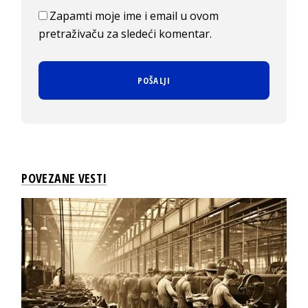
Zapamti moje ime i email u ovom
pretraživaču za sledeći komentar.
POVEZANE VESTI