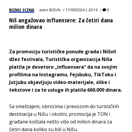
BIZNIS SCENA
autor
BIZLife
17/09/2024 | 20:19
0
Niš angažovao influensere: Za četiri dana
milion dinara
Za promociju turističke ponude grada i Nišvil
džez festivala, Turistička organizacija Niša
platila je devetoro „influensera“ da na svojim
profilima na Instagramu, Fejsbuku, TikToku i
Jutjubu objavljuju video-materijale, slike i
tekstove i za te usluge ih platila 660.000 dinara.
Sa smeštajem, obrocima i prevozom do turističkih
destinacija u Nišu i okolini, promocija je TON i
građane koštala nešto više od milion dinara za
četiri dana koliko su bili u Nišu.