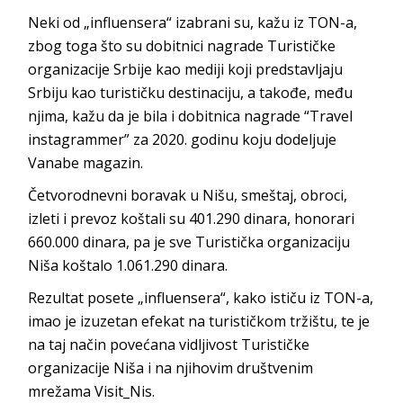
Neki od „influensera“ izabrani su, kažu iz TON-a,
zbog toga što su dobitnici nagrade Turističke
organizacije Srbije kao mediji koji predstavljaju
Srbiju kao turističku destinaciju, a takođe, među
njima, kažu da je bila i dobitnica nagrade “Travel
instagrammer” za 2020. godinu koju dodeljuje
Vanabe magazin.
Četvorodnevni boravak u Nišu, smeštaj, obroci,
izleti i prevoz koštali su 401.290 dinara, honorari
660.000 dinara, pa je sve Turistička organizaciju
Niša koštalo 1.061.290 dinara.
Rezultat posete „influensera“, kako ističu iz TON-a,
imao je izuzetan efekat na turističkom tržištu, te je
na taj način povećana vidljivost Turističke
organizacije Niša i na njihovim društvenim
mrežama Visit_Nis.