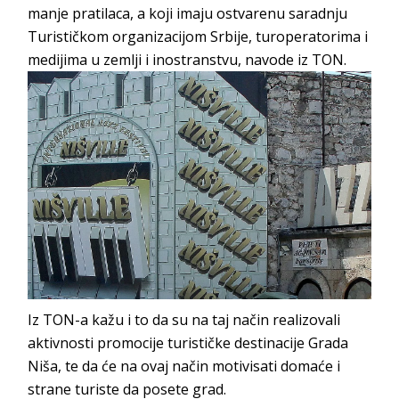
manje pratilaca, a koji imaju ostvarenu saradnju
Turističkom organizacijom Srbije, turoperatorima i
medijima u zemlji i inostranstvu, navode iz TON.
Iz TON-a kažu i to da su na taj način realizovali
aktivnosti promocije turističke destinacije Grada
Niša, te da će na ovaj način motivisati domaće i
strane turiste da posete grad.