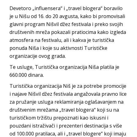
Devetoro „influensera“ i „travel blogera“ boravilo
je u Nišu od 16. do 20 avgusta, kako bi promovisali
glavni program Nišvil džez festivala i preko svojih
društvenih mreža pokazali pratiocima kako izgleda
atmosfera na festivalu, ali i kakva je turistička
ponuda Niša i koje su aktivnosti Turističke
organizacije ovog grada.
Te usluge, Turistička organizacija Niša platila je
660.000 dinara.
Turistička organizacija Niš je za potrebe promocije
i najave Nišvil džez festivala angažovala pravno lice
za pružanje usluga reklamiranja oglašavanjem na
društvenim mrežama „travel blogera“ koji su na
turističkom tržištu prepoznati kao iskusni i
pouzdani istraživači i prezenteri destinacija s više
od 100.000 pratilaca, ali i „travel blogere” koji imaju