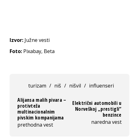
Izvor:
Južne vesti
Foto:
Pixabay, Beta
turizam
/
niš
/
nišvil
/
influenseri
Alijansa malih pivara –
Električni automobili u
protivteža
Norveškoj „prestigli“
multinacionalnim
benzince
pivskim kompanijama
naredna vest
prethodna vest