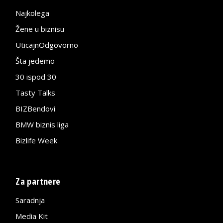
Najkolega
Žene u biznisu
UticajnOdgovorno
Šta jedemo
30 ispod 30
Tasty Talks
BIZBendovi
BMW biznis liga
Bizlife Week
Za partnere
Saradnja
Media Kit