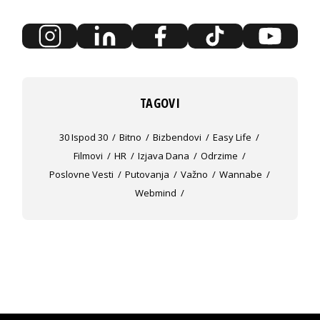
TAGOVI
30 Ispod 30
Bitno
Bizbendovi
Easy Life
Filmovi
HR
Izjava Dana
Odrzime
Poslovne Vesti
Putovanja
Važno
Wannabe
Webmind