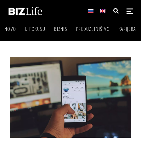
NOVO
U FOKUSU
BIZNIS
PREDUZETNIŠTVO
KARIJERA