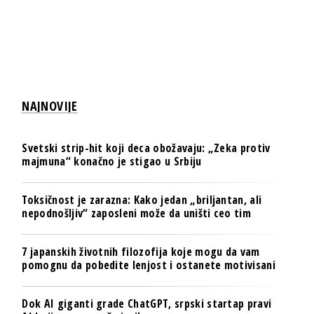
NAJNOVIJE
Svetski strip-hit koji deca obožavaju: „Zeka protiv
majmuna“ konačno je stigao u Srbiju
Toksičnost je zarazna: Kako jedan „briljantan, ali
nepodnošljiv“ zaposleni može da uništi ceo tim
7 japanskih životnih filozofija koje mogu da vam
pomognu da pobedite lenjost i ostanete motivisani
Dok AI giganti grade ChatGPT, srpski startap pravi