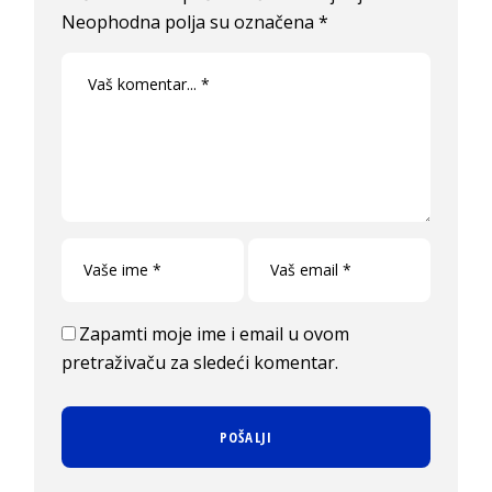
Neophodna polja su označena
*
Zapamti moje ime i email u ovom
pretraživaču za sledeći komentar.