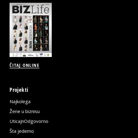
ČITAJ ONLINE
Projekti
Najkolega
Žene u biznisu
UticajnOdgovorno
Šta jedemo