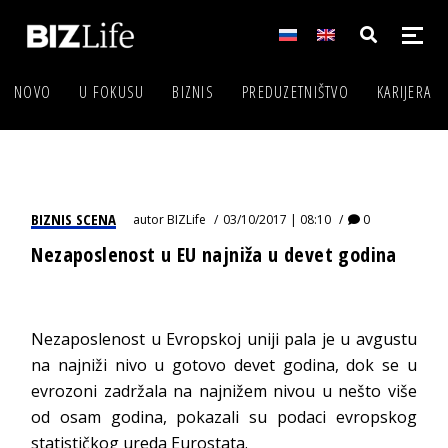
NOVO
U FOKUSU
BIZNIS
PREDUZETNIŠTVO
KARIJERA
BIZNIS SCENA
autor
BIZLife
03/10/2017 | 08:10
0
Nezaposlenost u EU najniža u devet godina
Nezaposlenost u Evropskoj uniji pala je u avgustu
na najniži nivo u gotovo devet godina, dok se u
evrozoni zadržala na najnižem nivou u nešto više
od osam godina, pokazali su podaci evropskog
statističkog ureda Eurostata.