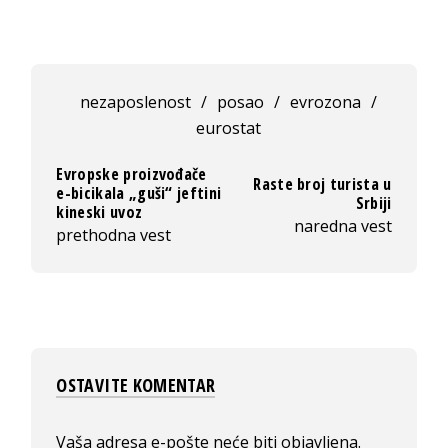
nezaposlenost
/
posao
/
evrozona
/
eurostat
Evropske proizvođače
Raste broj turista u
e-bicikala „guši“ jeftini
Srbiji
kineski uvoz
naredna vest
prethodna vest
OSTAVITE KOMENTAR
Vaša adresa e-pošte neće biti objavljena.