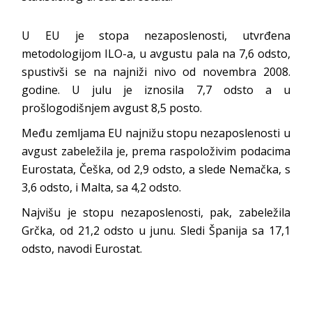
U EU je stopa nezaposlenosti, utvrđena
metodologijom ILO-a, u avgustu pala na 7,6 odsto,
spustivši se na najniži nivo od novembra 2008.
godine. U julu je iznosila 7,7 odsto a u
prošlogodišnjem avgust 8,5 posto.
Među zemljama EU najnižu stopu nezaposlenosti u
avgust zabeležila je, prema raspoloživim podacima
Eurostata, Češka, od 2,9 odsto, a slede Nemačka, s
3,6 odsto, i Malta, sa 4,2 odsto.
Najvišu je stopu nezaposlenosti, pak, zabeležila
Grčka, od 21,2 odsto u junu. Sledi Španija sa 17,1
odsto, navodi Eurostat.