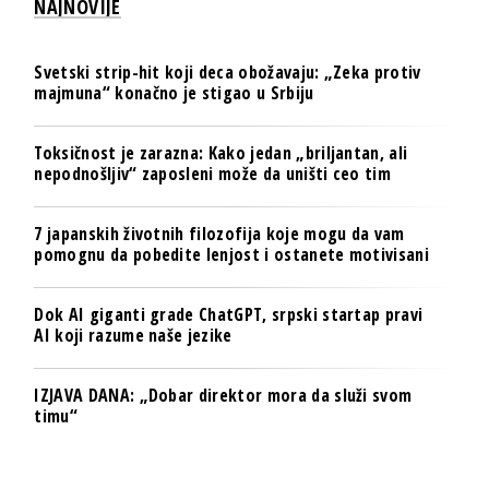
NAJNOVIJE
Svetski strip-hit koji deca obožavaju: „Zeka protiv
majmuna“ konačno je stigao u Srbiju
Toksičnost je zarazna: Kako jedan „briljantan, ali
nepodnošljiv“ zaposleni može da uništi ceo tim
7 japanskih životnih filozofija koje mogu da vam
pomognu da pobedite lenjost i ostanete motivisani
Dok AI giganti grade ChatGPT, srpski startap pravi
AI koji razume naše jezike
IZJAVA DANA: „Dobar direktor mora da služi svom
timu“