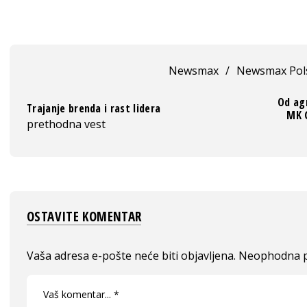
Newsmax
/
Newsmax Pol
Od ag
Trajanje brenda i rast lidera
MK G
prethodna vest
OSTAVITE KOMENTAR
Vaša adresa e-pošte neće biti objavljena.
Neophodna p