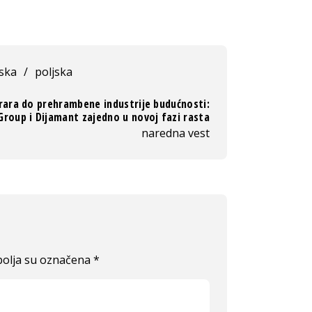
ska
/
poljska
rara do prehrambene industrije budućnosti:
roup i Dijamant zajedno u novoj fazi rasta
naredna vest
olja su označena
*