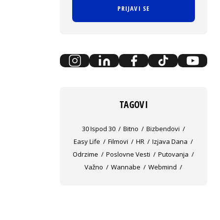
PRIJAVI SE
TAGOVI
30 Ispod 30
Bitno
Bizbendovi
Easy Life
Filmovi
HR
Izjava Dana
Odrzime
Poslovne Vesti
Putovanja
Važno
Wannabe
Webmind