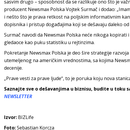
sasvim drugo – sposobnost da se razlikuje ono što je važn
producent Newsmax Polska Vojtek Surmač i dodao: „Imamo 
i nešto što je prava retkost na poljskim informativnim k
dopisnika i pristup događajima koji se dešavaju daleko od
Surmač navodi da Newsmax Polska neće nikoga kopirati i št
gledaoce kao puku statistiku u rejtinzima.
Pokretanje Newsmax Polska je deo šire strategije razvo
utemeljenog na američkim vrednostima, sa kojima Newsmax
decenije.
„Prave vesti za prave ljude“, to je poruka koju nova stanic
Saznajte sve o dešavanjima u biznisu, budite u toku 
NEWSLETTER
Izvor:
BIZLife
Foto:
Sebastian Korcza