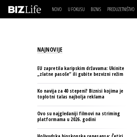
NOVO
U FOKUSU
BIZNIS
PREDUZETNIŠTVO
IZJAVA DANA
BIZNIS SCENA
VIDEO
REAL ESTATE
IZJAVA DANA
BIZNIS SCENA
BREND I KOMUNIKACI
VIDEO
REAL ESTATE
ESG & ENERGY
NAJNOVIJE
BREND I KOMUNIKACI
BANKE
ESG & ENERGY
OSIGURANJE
EU zapretila karipskim državama: Ukinite
BANKE
„zlatne pasoše“ ili gubite bezvizni režim
TECH I AI
OSIGURANJE
BIZNIS & SPORT
Ko navija za 40 stepeni? Biznisi kojima je
TECH I AI
toplotni talas najbolja reklama
PULS REGIONA
BIZNIS & SPORT
NOVO NA RAFU
Ovo su najgledaniji filmovi na striming
PULS REGIONA
platformama u 2026. godini
NOVO NA RAFU
Holivudska bioskopska renesansa: Četiri