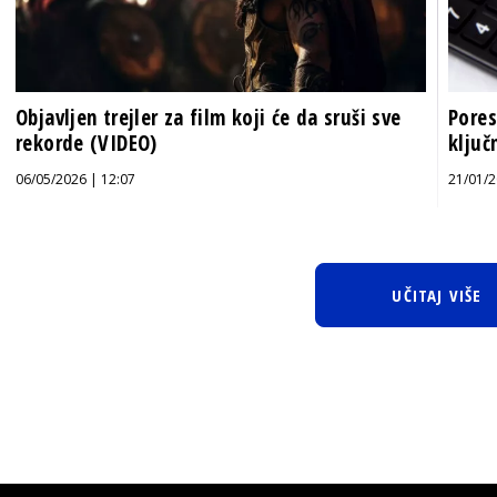
Objavljen trejler za film koji će da sruši sve
Pores
rekorde (VIDEO)
klju
06/05/2026 | 12:07
21/01/2
UČITAJ VIŠE