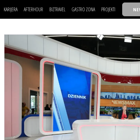
KARIJERA
AFTERHOUR
BIZTRAVEL
GASTRO ZONA
PROJEKTI
NE
POSAO
FILM I SCENA
NAJKOLEGA
LJUDI (HR)
KNJIGE
TASTY TALKS
POSAO
FILM I SCENA
NAJKOLEGA
JE
MOJ UGAO
AUTO SVET
30 ISPOD 30
LJUDI (HR)
KNJIGE
TASTY TALKS
USAVRŠAVANJE
STIL
BACK TO OFFIC
JE
MOJ UGAO
AUTO SVET
30 ISPOD 30
KNOW-HOW
WELLBEING
BIZBENDOVI
USAVRŠAVANJE
STIL
BACK TO OFFIC
BIZKOLEGIJUM
KNOW-HOW
WELLBEING
BIZBENDOVI
BMW BIZNIS LIG
BIZKOLEGIJUM
BIZLIFE WEEK
BMW BIZNIS LIG
IZJAVA GODINE
BIZLIFE WEEK
IZJAVA GODINE