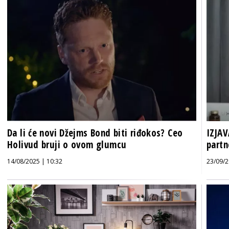
Da li će novi Džejms Bond biti riđokos? Ceo
IZJAV
Holivud bruji o ovom glumcu
partn
14/08/2025 | 10:32
23/09/2