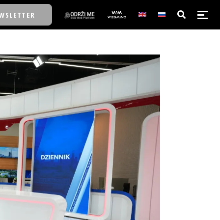
WSLETTER
E/SCHOOL
E/SCHOOL
A
A