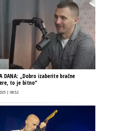
A DANA: „Dobro izaberite bračne
ere, to je bitno“
025 | 08:52