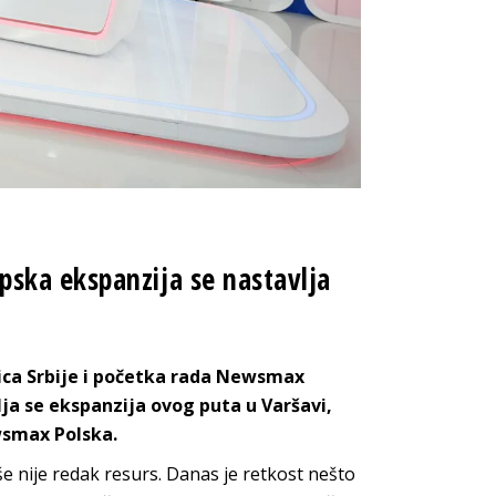
ska ekspanzija se nastavlja
nica Srbije i početka rada Newsmax
vlja se ekspanzija ovog puta u Varšavi,
wsmax Polska.
e nije redak resurs. Danas je retkost nešto