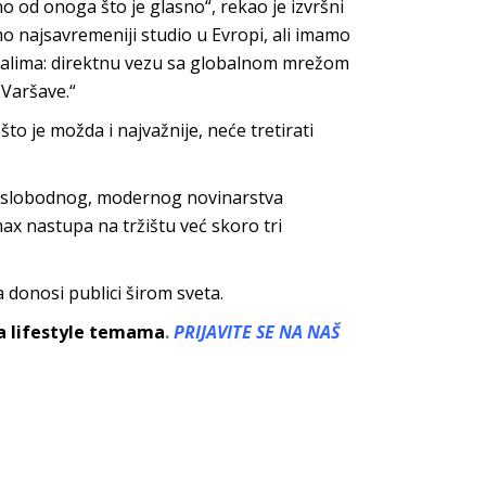
o od onoga što je glasno“, rekao je izvršni
najsavremeniji studio u Evropi, ali imamo
analima: direktnu vezu sa globalnom mrežom
 Varšave.“
o je možda i najvažnije, neće tretirati
ja slobodnog, modernog novinarstva
 nastupa na tržištu već skoro tri
a donosi publici širom sveta.
sa lifestyle temama
.
PRIJAVITE SE NA NAŠ