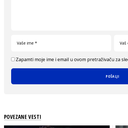
Zapamti moje ime i email u ovom pretraživaču za sl
POVEZANE VESTI