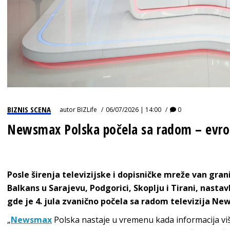
BIZNIS SCENA
autor
BIZLife
06/07/2026 | 14:00
0
Newsmax Polska počela sa radom – evrop
Posle širenja televizijske i dopisničke mreže van gra
Balkans u Sarajevu, Podgorici, Skoplju i Tirani, nasta
gde je 4. jula zvanično počela sa radom televizija Ne
„
Newsmax
Polska nastaje u vremenu kada informacija viš