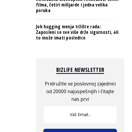
filma, četiri milijarde i jedna velika
poruka
Job hugging menja tržište rada:
Zaposleni se sve više drže sigurnosti, ali
to može imati posledice
BIZLIFE NEWSLETTER
Pridružite se poslovnoj zajednici
od 20000 najuspešnijih i čitajte
nas prvi