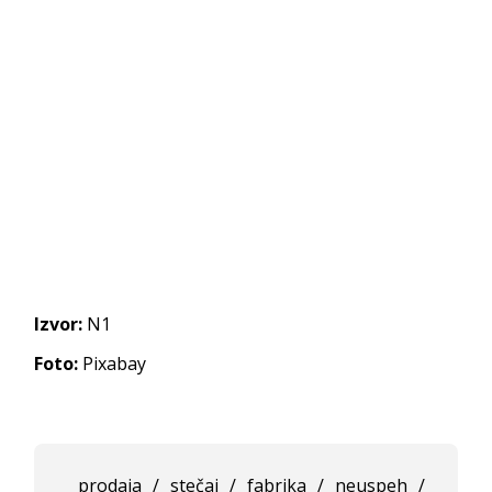
Izvor:
N1
Foto:
Pixabay
prodaja
/
stečaj
/
fabrika
/
neuspeh
/