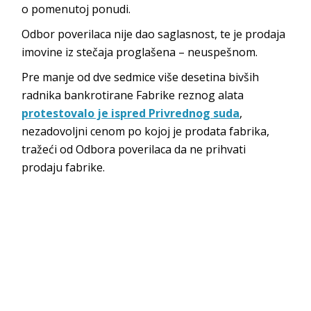
o pomenutoj ponudi.
Odbor poverilaca nije dao saglasnost, te je prodaja
imovine iz stečaja proglašena – neuspešnom.
Pre manje od dve sedmice više desetina bivših
radnika bankrotirane Fabrike reznog alata
protestovalo je ispred Privrednog suda
,
nezadovoljni cenom po kojoj je prodata fabrika,
tražeći od Odbora poverilaca da ne prihvati
prodaju fabrike.