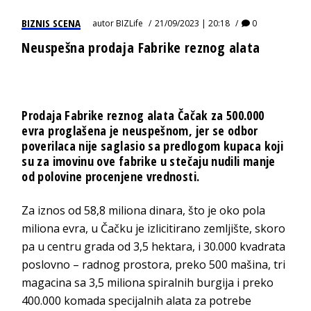
BIZNIS SCENA
autor
BIZLife
21/09/2023 | 20:18
0
Neuspešna prodaja Fabrike reznog alata
Prodaja Fabrike reznog alata Čačak za 500.000
evra proglašena je neuspešnom, jer se odbor
poverilaca nije saglasio sa predlogom kupaca koji
su za imovinu ove fabrike u stečaju nudili manje
od polovine procenjene vrednosti.
Za iznos od 58,8 miliona dinara, što je oko pola
miliona evra, u Čačku je izlicitirano zemljište, skoro
pa u centru grada od 3,5 hektara, i 30.000 kvadrata
poslovno – radnog prostora, preko 500 mašina, tri
magacina sa 3,5 miliona spiralnih burgija i preko
400.000 komada specijalnih alata za potrebe