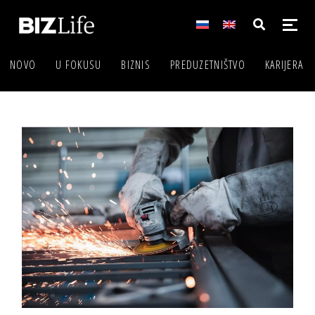
NOVO
U FOKUSU
BIZNIS
PREDUZETNIŠTVO
KARIJERA