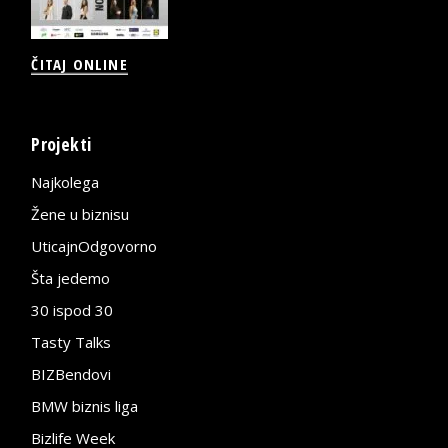
ČITAJ ONLINE
Projekti
Najkolega
Žene u biznisu
UticajnOdgovorno
Šta jedemo
30 ispod 30
Tasty Talks
BIZBendovi
BMW biznis liga
Bizlife Week