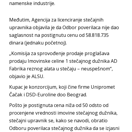
namenske industrije.
Međutim, Agencija za licenciranje stečajnih
upravnika objavila je da Odbor poverilaca nije dao
saglasnost na postignutu cenu od 58.818.735
dinara (jednaku početnoj).
„Komisija za sprovođenje prodaje proglašava
prodaju Imovinske celine 1 stečajnog dužnika AD
Fabrika reznog alata u stečaju – neuspešnom“,
objavio je ALSU.
Kupac je konzorcijum, koji čine firme Unipromet
Čačak i DSD-Euroline doo Beograd.
Pošto je postignuta cena niža od 50 odsto od
procenjene vrednosti imovine stečajnog dužnika,
stečajni upravnik se, kako se navodi, obratio
Odboru poverilaca stečajnog dužnika da se izjasni