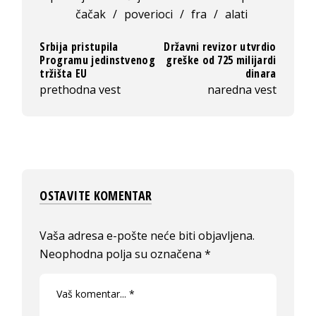
čačak
/
poverioci
/
fra
/
alati
Srbija pristupila
Državni revizor utvrdio
Programu jedinstvenog
greške od 725 milijardi
tržišta EU
dinara
prethodna vest
naredna vest
OSTAVITE KOMENTAR
Vaša adresa e-pošte neće biti objavljena.
Neophodna polja su označena
*