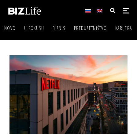
NOVO
U FOKUSU
BIZNIS
PREDUZETNIŠTVO
KARIJERA