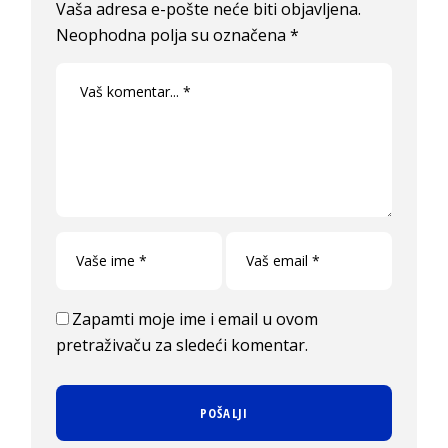
Vaša adresa e-pošte neće biti objavljena.
Neophodna polja su označena
*
Zapamti moje ime i email u ovom
pretraživaču za sledeći komentar.