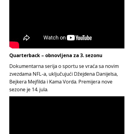
Quarterback – obnovljena za 3. sezonu
Dokumentarna serija o sportu se vraća sa novim
zvezdama NFL-a, uključujući Džejdena Danijelsa,
Bejkera ​​Mejfilda i Kama Vorda. Premijera nove
sezone je 14. jula.