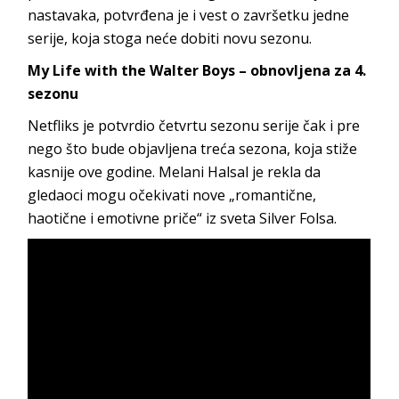
nastavaka, potvrđena je i vest o završetku jedne
serije, koja stoga neće dobiti novu sezonu.
My Life with the Walter Boys – obnovljena za 4.
sezonu
Netfliks je potvrdio četvrtu sezonu serije čak i pre
nego što bude objavljena treća sezona, koja stiže
kasnije ove godine. Melani Halsal je rekla da
gledaoci mogu očekivati nove „romantične,
haotične i emotivne priče“ iz sveta Silver Folsa.