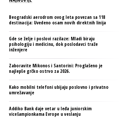
Beogradski aerodrom ovog leta povezan sa 118
destinacija: Uvedeno osam novih direktnih linija
Gde se želje i poslovi razilaze: Mladi biraju
psihologiju i medicinu, dok poslodavci traže
inženjere
Zaboravite Mikonos i Santorini: Proglašeno je
najlepše grčko ostrvo za 2026.
Kako mobilni telefoni ubijaju poslovno i privatno
umrežavanje
Addiko Bank daje vetar u leđa juniorskim
vicešampionkama Evrope u veslanju