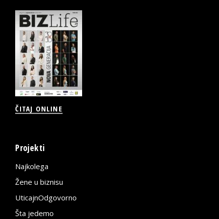
ČITAJ ONLINE
Projekti
Najkolega
Žene u biznisu
UticajnOdgovorno
Šta jedemo