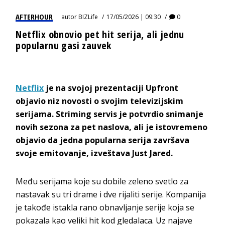
AFTERHOUR
autor
BIZLife
17/05/2026 | 09:30
0
Netflix obnovio pet hit serija, ali jednu
popularnu gasi zauvek
Netflix
je na svojoj prezentaciji Upfront
objavio niz novosti o svojim televizijskim
serijama. Striming servis je potvrdio snimanje
novih sezona za pet naslova, ali je istovremeno
objavio da jedna popularna serija završava
svoje emitovanje, izveštava Just Jared.
Među serijama koje su dobile zeleno svetlo za
nastavak su tri drame i dve rijaliti serije. Kompanija
je takođe istakla rano obnavljanje serije koja se
pokazala kao veliki hit kod gledalaca. Uz najave