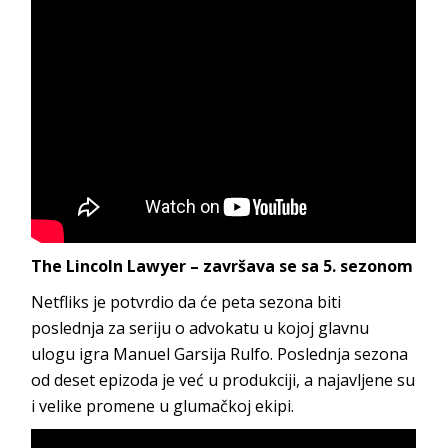
The Lincoln Lawyer – završava se sa 5. sezonom
Netfliks je potvrdio da će peta sezona biti
poslednja za seriju o advokatu u kojoj glavnu
ulogu igra Manuel Garsija Rulfo. Poslednja sezona
od deset epizoda je već u produkciji, a najavljene su
i velike promene u glumačkoj ekipi.