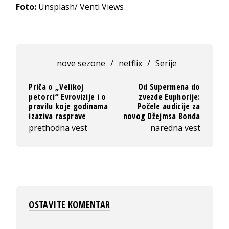
Foto:
Unsplash/ Venti Views
nove sezone
/
netflix
/
Serije
Priča o „Velikoj
Od Supermena do
petorci“ Evrovizije i o
zvezde Euphorije:
pravilu koje godinama
Počele audicije za
izaziva rasprave
novog Džejmsa Bonda
prethodna vest
naredna vest
OSTAVITE KOMENTAR