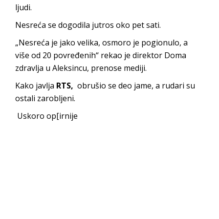
ljudi.
Nesreća se dogodila jutros oko pet sati.
„Nesreća je jako velika, osmoro je pogionulo, a
više od 20 povređenih“ rekao je direktor Doma
zdravlja u Aleksincu, prenose
mediji
.
Kako javlja
RTS,
obrušio se deo jame, a rudari su
ostali zarobljeni.
Uskoro op[irnije