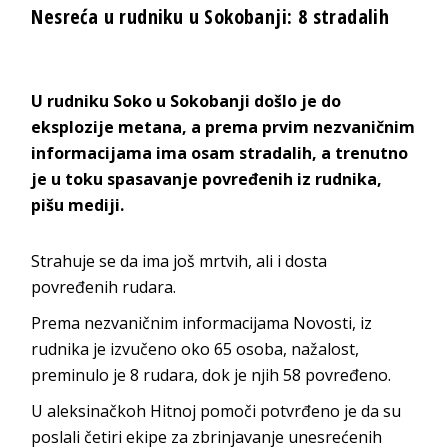
Nesreća u rudniku u Sokobanji: 8 stradalih
U rudniku Soko u Sokobanji došlo je do
eksplozije metana, a prema prvim nezvaničnim
informacijama ima osam stradalih, a trenutno
je u toku spasavanje povređenih iz rudnika,
pišu mediji.
Strahuje se da ima još mrtvih, ali i dosta
povređenih rudara.
Prema nezvaničnim informacijama
Novosti
, iz
rudnika je izvučeno oko 65 osoba, nažalost,
preminulo je 8 rudara, dok je njih 58 povređeno.
U aleksinačkoh Hitnoj pomoči potvrđeno je da su
poslali četiri ekipe za zbrinjavanje unesrećenih