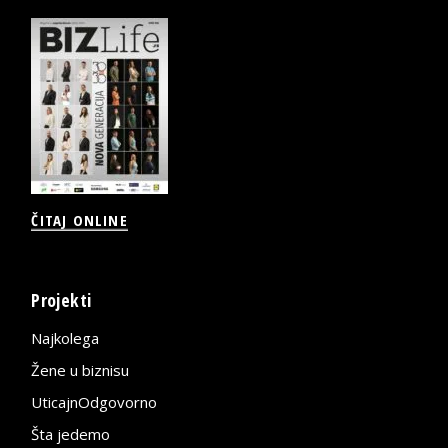
ČITAJ ONLINE
Projekti
Najkolega
Žene u biznisu
UticajnOdgovorno
Šta jedemo