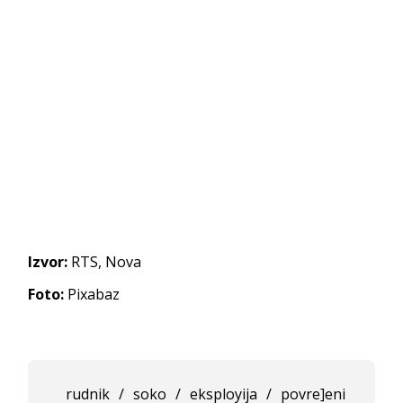
Izvor:
RTS, Nova
Foto:
Pixabaz
rudnik
/
soko
/
eksployija
/
povre]eni