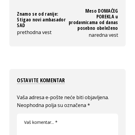
Meso DOMAĆEG
Znamo se od ranije:
POREKLA u
Stigao novi ambasador
prodavnicama od danas
SAD
posebno obeleženo
prethodna vest
naredna vest
OSTAVITE KOMENTAR
Vaša adresa e-pošte neće biti objavljena.
Neophodna polja su označena
*