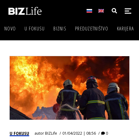
NOVO
U FOKUSU
BIZNIS
PREDUZETNIŠTVO
KARIJERA
U FOKUSU
autor
BIZLife
01/04/2022 | 08:56
0