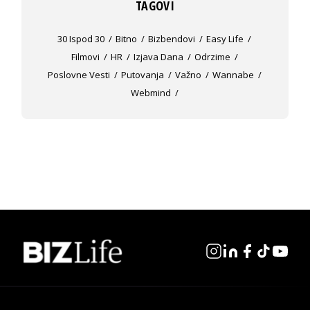
TAGOVI
30 Ispod 30
Bitno
Bizbendovi
Easy Life
Filmovi
HR
Izjava Dana
Odrzime
Poslovne Vesti
Putovanja
Važno
Wannabe
Webmind