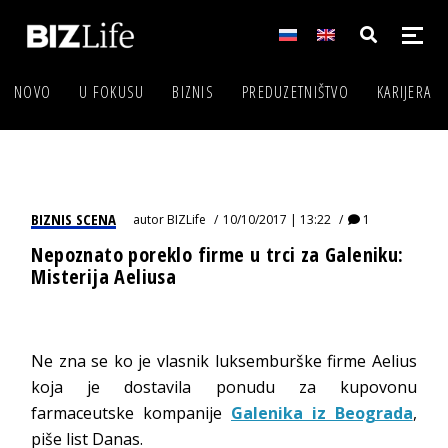
NOVO
U FOKUSU
BIZNIS
PREDUZETNIŠTVO
KARIJERA
BIZNIS SCENA
autor
BIZLife
10/10/2017 | 13:22
1
Nepoznato poreklo firme u trci za Galeniku:
Misterija Aeliusa
Ne zna se ko je vlasnik luksemburške firme Aelius
koja je dostavila ponudu za kupovonu
farmaceutske kompanije
Galenika iz Beograda
,
piše list Danas.