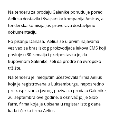
Na tenderu za prodaju Galenike ponudu je pored
Aeliusa dostavila i švajcarska kompanija Amicus, a
tenderska komisija još proverava dostavljenu
dokumentaciju.
Po pisanju Danasa, Aelius se u prvim najavama
vezivao za brazilskog proizvodjača lekova EMS koji
posluje u 30 zemalja i pretpostavka je, da
kupovinom Galenike, želi da prodre na evropsko
tržište.
Na tenderu je, medjutim učestvovala firma Aelius
koja je registrovana u Luksemburgu, neposredno
pre raspisivanja javnog poziva za prodaju Galenike,
26. septembra ove godine, a osnivač joj je Glob
farm, firma koja je upisana u registar istog dana
kada i ćerka firma Aelius.