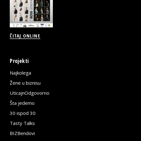
ČITAJ ONLINE
Projekti
Najkolega
Žene u biznisu
UticajnOdgovorno
Šta jedemo
30 ispod 30
Tasty Talks
BIZBendovi