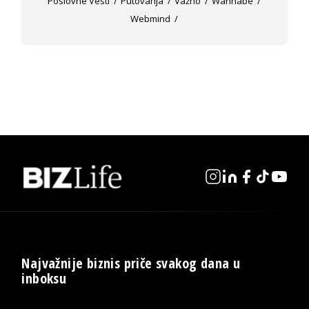
Poslovne Vesti
Putovanja
Važno
Wannabe
Webmind
Najvažnije biznis priče svakog dana u
inboksu