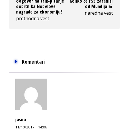
odgovor na trik-pitanje
Koliko će FSS zaraditi
dobitnika Nobelove
od Mundijala?
nagrade za ekonomiju?
naredna vest
prethodna vest
Komentari
jasna
11/10/2017 | 14:06