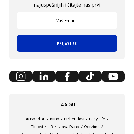
najuspešnijih i čitajte nas prvi
PRIJAVI SE
TAGOVI
30 Ispod 30
Bitno
Bizbendovi
Easy Life
Filmovi
HR
Izjava Dana
Odrzime