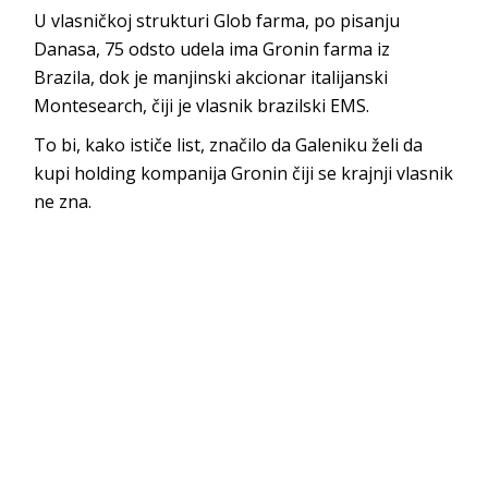
U vlasničkoj strukturi Glob farma, po pisanju
Danasa, 75 odsto udela ima Gronin farma iz
Brazila, dok je manjinski akcionar italijanski
Montesearch, čiji je vlasnik brazilski EMS.
To bi, kako ističe list, značilo da Galeniku želi da
kupi holding kompanija Gronin čiji se krajnji vlasnik
ne zna.