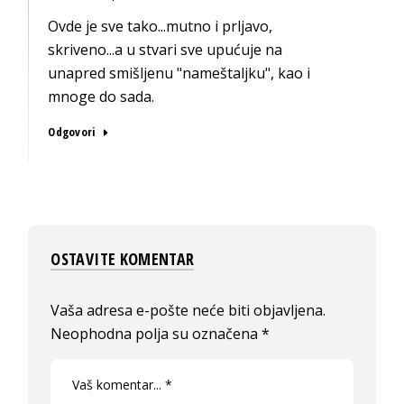
Ovde je sve tako...mutno i prljavo,
skriveno...a u stvari sve upućuje na
unapred smišljenu "nameštaljku", kao i
mnoge do sada.
Odgovori
OSTAVITE KOMENTAR
Vaša adresa e-pošte neće biti objavljena.
Neophodna polja su označena
*