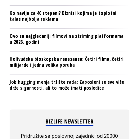
Ko navija za 40 stepeni? Biznisi kojima je toplotni
talas najbolja reklama
Ovo su najgledaniji filmovi na striming platformama
u 2026. godini
Holivudska bioskopska renesansa: Četiri filma, četiri
milijarde i jedna velika poruka
Job hugging menja tržište rada: Zaposleni se sve više
drže sigurnosti, ali to može imati posledice
BIZLIFE NEWSLETTER
Pridružite se poslovnoj zajednici od 20000