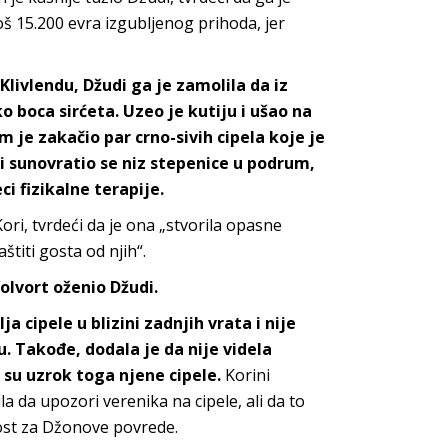
oš 15.200 evra izgubljenog prihoda, jer
livlendu, Džudi ga je zamolila da iz
 boca sirćeta. Uzeo je kutiju i ušao na
 je zakačio par crno-sivih cipela koje je
 i sunovratio se niz stepenice u podrum,
i fizikalne terapije.
ri, tvrdeći da je ona „stvorila opasne
titi gosta od njih“.
Volvort oženio Džudi.
a cipele u blizini zadnjih vrata i nije
. Takođe, dodala je da nije videla
su uzrok toga njene cipele.
Korini
a da upozori verenika na cipele, ali da to
ost za Džonove povrede.