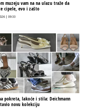
m muzeju vam na na ulazu traže da
te cipele, evo i zašto
026 | 09:33
a pokreta, lakoće i stila: Deichmann
tavio novu kolekciju