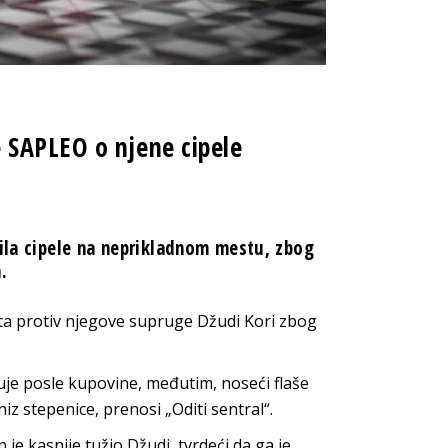
 SAPLEO o njene cipele
vila cipele na neprikladnom mestu, zbog
.
ta protiv njegove supruge Džudi Kori zbog
uje posle kupovine, međutim, noseći flaše
iz stepenice, prenosi „Oditi sentral“.
n je kasnije tužio Džudi, tvrdeći da ga je