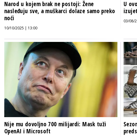
Narod u kojem brak ne postoji: Žene
U ovo
nasleđuju sve, a muškarci dolaze samo preko
izuje
noći
03/08/2
10/10/2025 | 13:00
Nije mu dovoljno 700 milijardi: Mask tuži
Sezon
OpenAI i Microsoft
preds