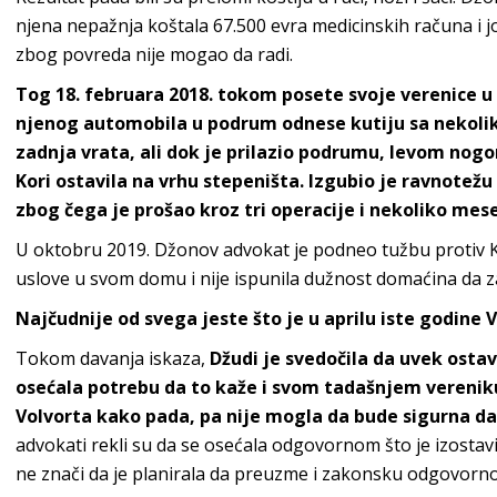
njena nepažnja koštala 67.500 evra medicinskih računa i j
zbog povreda nije mogao da radi.
Tog 18. februara 2018. tokom posete svoje verenice u K
njenog automobila u podrum odnese kutiju sa nekoliko
zadnja vrata, ali dok je prilazio podrumu, levom nogom
Kori ostavila na vrhu stepeništa. Izgubio je ravnotežu
zbog čega je prošao kroz tri operacije i nekoliko mesec
U oktobru 2019. Džonov advokat je podneo tužbu protiv Ko
uslove u svom domu i nije ispunila dužnost domaćina da zaš
Najčudnije od svega jeste što je u aprilu iste godine 
Tokom davanja iskaza,
Džudi je svedočila da uvek ostavlj
osećala potrebu da to kaže i svom tadašnjem vereniku
Volvorta kako pada, pa nije mogla da bude sigurna da 
advokati rekli su da se osećala odgovornom što je izostavil
ne znači da je planirala da preuzme i zakonsku odgovorn