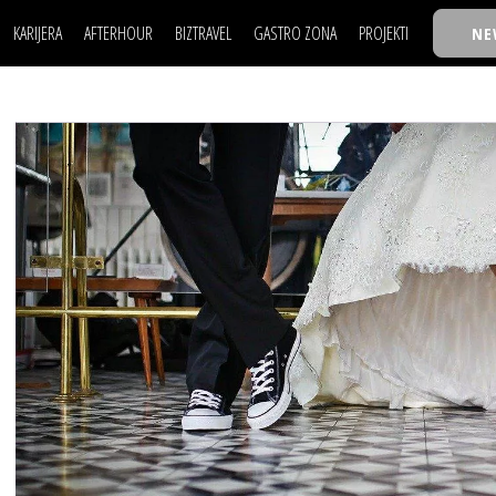
KARIJERA
AFTERHOUR
BIZTRAVEL
GASTRO ZONA
PROJEKTI
NE
POSAO
FILM I SCENA
NAJKOLEGA
LJUDI (HR)
KNJIGE
TASTY TALKS
POSAO
FILM I SCENA
NAJKOLEGA
JE
MOJ UGAO
AUTO SVET
30 ISPOD 30
LJUDI (HR)
KNJIGE
TASTY TALKS
USAVRŠAVANJE
STIL
BACK TO OFFIC
JE
MOJ UGAO
AUTO SVET
30 ISPOD 30
KNOW-HOW
WELLBEING
BIZBENDOVI
USAVRŠAVANJE
STIL
BACK TO OFFIC
BIZKOLEGIJUM
KNOW-HOW
WELLBEING
BIZBENDOVI
BMW BIZNIS LIG
BIZKOLEGIJUM
BIZLIFE WEEK
BMW BIZNIS LIG
IZJAVA GODINE
BIZLIFE WEEK
IZJAVA GODINE