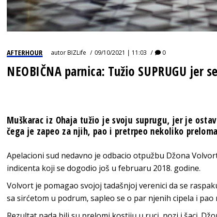
AFTERHOUR
autor
BIZLife
09/10/2021 | 11:03
0
NEOBIČNA parnica: Tužio SUPRUGU jer se
Muškarac iz Ohaja tužio je svoju suprugu, jer je osta
čega je zapeo za njih, pao i pretrpeo nekoliko preloma
Apelacioni sud nedavno je odbacio otpužbu Džona Volvor
indicenta koji se dogodio još u februaru 2018. godine.
Volvort je pomagao svojoj tadašnjoj verenici da se raspak
sa sirćetom u podrum, sapleo se o par njenih cipela i pao n
Rezultat pada bili su prelomi kostiju u ruci, nozi i šaci. Džo