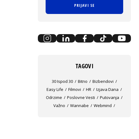
PRIJAVI SE
TAGOVI
30 Ispod 30
Bitno
Bizbendovi
Easy Life
Filmovi
HR
Izjava Dana
Odrzime
Poslovne Vesti
Putovanja
Važno
Wannabe
Webmind