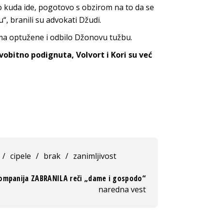
o kuda ide, pogotovo s obzirom na to da se
“, branili su advokati Džudi.
ima optužene i odbilo Džonovu tužbu.
obitno podignuta, Volvort i Kori su već
/
cipele
/
brak
/
zanimljivost
ompanija ZABRANILA reči „dame i gospodo“
naredna vest