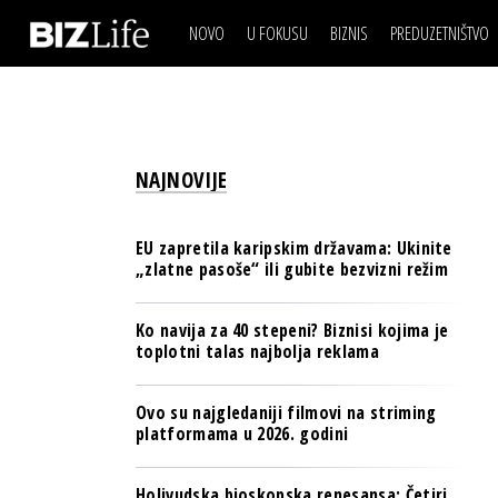
NOVO
U FOKUSU
BIZNIS
PREDUZETNIŠTVO
IZJAVA DANA
BIZNIS SCENA
VIDEO
REAL ESTATE
IZJAVA DANA
BIZNIS SCENA
BREND I KOMUNIKACI
VIDEO
REAL ESTATE
ESG & ENERGY
NAJNOVIJE
BREND I KOMUNIKACI
BANKE
ESG & ENERGY
OSIGURANJE
EU zapretila karipskim državama: Ukinite
BANKE
„zlatne pasoše“ ili gubite bezvizni režim
TECH I AI
OSIGURANJE
BIZNIS & SPORT
Ko navija za 40 stepeni? Biznisi kojima je
TECH I AI
toplotni talas najbolja reklama
PULS REGIONA
BIZNIS & SPORT
NOVO NA RAFU
Ovo su najgledaniji filmovi na striming
PULS REGIONA
platformama u 2026. godini
NOVO NA RAFU
Holivudska bioskopska renesansa: Četiri