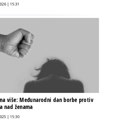
026 | 15:31
na više: Međunarodni dan borbe protiv
ja nad ženama
025 | 15:30