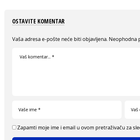
OSTAVITE KOMENTAR
Vaša adresa e-pošte neće biti objavljena.
Neophodna p
Zapamti moje ime i email u ovom pretraživaču za sl