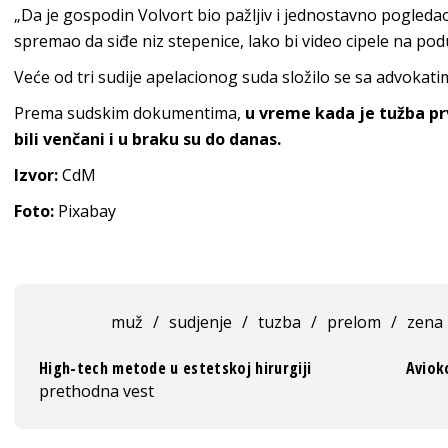
„Da je gospodin Volvort bio pažljiv i jednostavno pogleda
spremao da siđe niz stepenice, lako bi video cipele na podu
Veće od tri sudije apelacionog suda složilo se sa advokat
Prema sudskim dokumentima,
u vreme kada je tužba prv
bili venčani i u braku su do danas.
Izvor:
CdM
Foto:
Pixabay
muž
/
sudjenje
/
tuzba
/
prelom
/
zena
High-tech metode u estetskoj hirurgiji
Aviok
prethodna vest