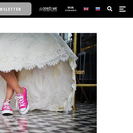
WSLETTER
E/SCHOOL
E/SCHOOL
A
A