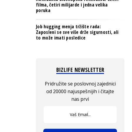
filma, četiri milijarde i jedna velika
poruka
Job hugging menja tržište rada:
Zaposleni se sve više drže sigurnosti, ali
to može imati posledice
BIZLIFE NEWSLETTER
Pridružite se poslovnoj zajednici
od 20000 najuspešnijih i čitajte
nas prvi