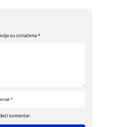
olja su označena
*
edeći komentar.