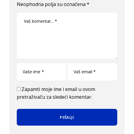
Neophodna polja su označena
*
Zapamti moje ime i email u ovom
pretraživaču za sledeći komentar.