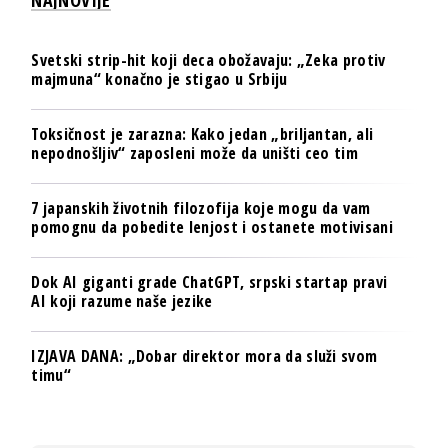
Svetski strip-hit koji deca obožavaju: „Zeka protiv
majmuna“ konačno je stigao u Srbiju
Toksičnost je zarazna: Kako jedan „briljantan, ali
nepodnošljiv“ zaposleni može da uništi ceo tim
7 japanskih životnih filozofija koje mogu da vam
pomognu da pobedite lenjost i ostanete motivisani
Dok AI giganti grade ChatGPT, srpski startap pravi
AI koji razume naše jezike
IZJAVA DANA: „Dobar direktor mora da služi svom
timu“