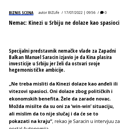
BIZNIS SCENA
autor
BIZLife
17/07/2022 | 09:56
0
Nemac: Kinezi u Srbiju ne dolaze kao spasioci
Specijalni predstavnik nemačke vlade za Zapadni
Balkan Manuel Saracin izjavio je da Kina plasira
investicije u Srbiju jer želi da ostvari svoje
hegemonističke ambicije.
„Ne treba misliti da Kinezi dolaze kao anđeli ili
vitezovi spasioci. Oni dolaze zbog političkih i
ekonomskih benefita. Žele da zarade novac.
Možda misilte da su oni za ‘win-win’ situaciju,
ali mislim da to nije slučaj i da će se to
pokazati na kraju“
, rekao je Saracin u intervjuu za
portal Autonomija.