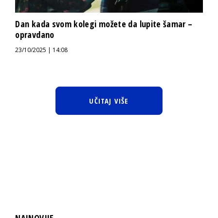
Dan kada svom kolegi možete da lupite šamar –
opravdano
23/10/2025 | 14:08
UČITAJ VIŠE
NAJNOVIJE