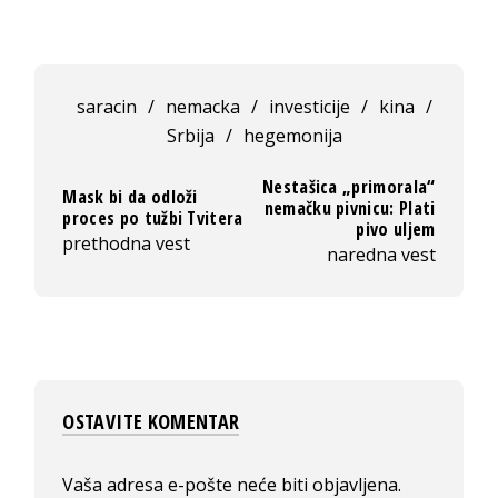
saracin
/
nemacka
/
investicije
/
kina
/
Srbija
/
hegemonija
Nestašica „primorala“
Mask bi da odloži
nemačku pivnicu: Plati
proces po tužbi Tvitera
pivo uljem
prethodna vest
naredna vest
OSTAVITE KOMENTAR
Vaša adresa e-pošte neće biti objavljena.