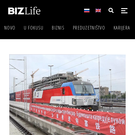
NOVO
U FOKUSU
BIZNIS
PREDUZETNIŠTVO
KARIJERA