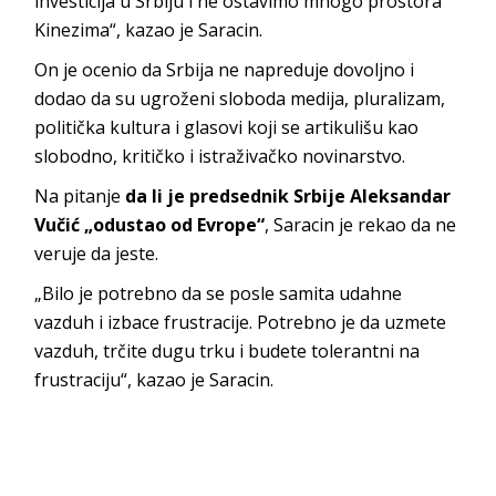
investicija u Srbiju i ne ostavimo mnogo prostora
Kinezima“, kazao je Saracin.
On je ocenio da Srbija ne napreduje dovoljno i
dodao da su ugroženi sloboda medija, pluralizam,
politička kultura i glasovi koji se artikulišu kao
slobodno, kritičko i istraživačko novinarstvo.
Na pitanje
da li je predsednik Srbije Aleksandar
Vučić „odustao od Evrope“
, Saracin je rekao da ne
veruje da jeste.
„Bilo je potrebno da se posle samita udahne
vazduh i izbace frustracije. Potrebno je da uzmete
vazduh, trčite dugu trku i budete tolerantni na
frustraciju“, kazao je Saracin.