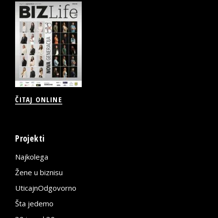
ČITAJ ONLINE
Projekti
Najkolega
Žene u biznisu
UticajnOdgovorno
Šta jedemo