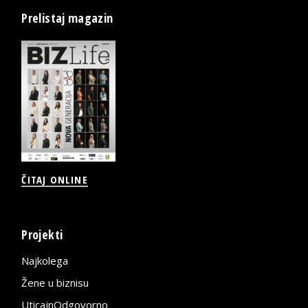
Prelistaj magazin
ČITAJ ONLINE
Projekti
Najkolega
Žene u biznisu
UticajnOdgovorno