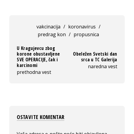
vakcinacija
/
koronavirus
/
predrag kon
/
propusnica
U Kragujevcu zbog
korone obustavljene
Obeležen Svetski dan
SVE OPERACIJE, čak i
srca u TC Galerija
karcinomi
naredna vest
prethodna vest
OSTAVITE KOMENTAR