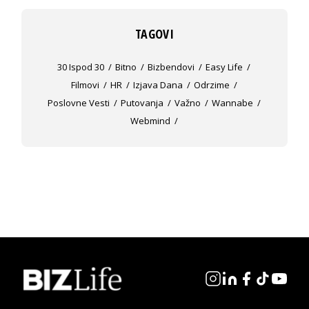
TAGOVI
30 Ispod 30
Bitno
Bizbendovi
Easy Life
Filmovi
HR
Izjava Dana
Odrzime
Poslovne Vesti
Putovanja
Važno
Wannabe
Webmind