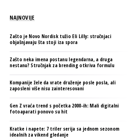
NAJNOVIJE
Zašto je Novo Nordisk tužio Eli Lilly: stručnjaci
objašnjavaju šta stoji iza spora
Zašto neka imena postanu legendarna, a druga
nestanu? Stručnjak za brending otkriva formulu
Kompanije žele da vrate druženje posle posla, ali
zaposleni više nisu zainteresovani
Gen Z vraća trend s početka 2000-ih: Mali digitalni
fotoaparati ponovo su hit
Kratke i napete: 7 triler serija sa jednom sezonom
idealnih za vikend gledanje