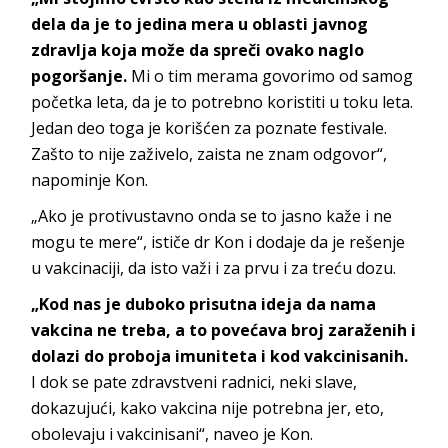
dela da je to jedina mera u oblasti javnog
zdravlja koja može da spreči ovako naglo
pogoršanje.
Mi o tim merama govorimo od samog
početka leta, da je to potrebno koristiti u toku leta.
Jedan deo toga je korišćen za poznate festivale.
Zašto to nije zaživelo, zaista ne znam odgovor“,
napominje Kon.
„Ako je protivustavno onda se to jasno kaže i ne
mogu te mere“, ističe dr Kon i dodaje da je rešenje
u vakcinaciji, da isto važi i za prvu i za treću dozu.
„Kod nas je duboko prisutna ideja da nama
vakcina ne treba, a to povećava broj zaraženih i
dolazi do proboja imuniteta i kod vakcinisanih.
I dok se pate zdravstveni radnici, neki slave,
dokazujući, kako vakcina nije potrebna jer, eto,
obolevaju i vakcinisani“, naveo je Kon.