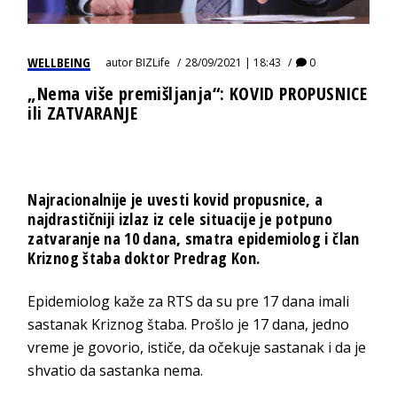
WELLBEING
autor
BIZLife
28/09/2021 | 18:43
0
„Nema više premišljanja“: KOVID PROPUSNICE
ili ZATVARANJE
Najracionalnije je uvesti kovid propusnice, a
najdrastičniji izlaz iz cele situacije je potpuno
zatvaranje na 10 dana, smatra epidemiolog i član
Kriznog štaba doktor Predrag Kon.
Epidemiolog kaže za RTS da su pre 17 dana imali
sastanak Kriznog štaba. Prošlo je 17 dana, jedno
vreme je govorio, ističe, da očekuje sastanak i da je
shvatio da sastanka nema.