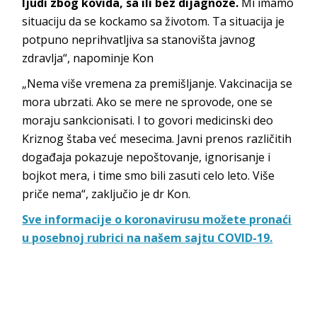
ljudi zbog kovida, sa ili bez dijagnoze.
Mi imamo
situaciju da se kockamo sa životom. Ta situacija je
potpuno neprihvatljiva sa stanovišta javnog
zdravlja“, napominje Kon
„Nema više vremena za premišljanje. Vakcinacija se
mora ubrzati. Ako se mere ne sprovode, one se
moraju sankcionisati. I to govori medicinski deo
Kriznog štaba već mesecima. Javni prenos različitih
događaja pokazuje nepoštovanje, ignorisanje i
bojkot mera, i time smo bili zasuti celo leto. Više
priče nema“, zaključio je dr Kon.
Sve informacije o koronavirusu možete pronaći
u posebnoj rubrici na našem sajtu COVID-19.