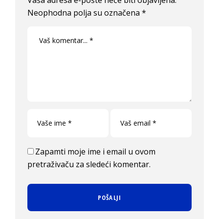
Vaša adresa e-pošte neće biti objavljena.
Neophodna polja su označena
*
Zapamti moje ime i email u ovom
pretraživaču za sledeći komentar.