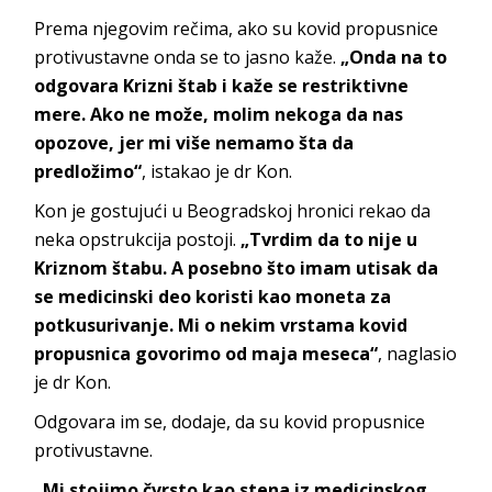
Prema njegovim rečima, ako su kovid propusnice
protivustavne onda se to jasno kaže.
„Onda na to
odgovara Krizni štab i kaže se restriktivne
mere. Ako ne može, molim nekoga da nas
opozove, jer mi više nemamo šta da
predložimo“
, istakao je dr Kon.
Kon je gostujući u Beogradskoj hronici rekao da
neka opstrukcija postoji.
„Tvrdim da to nije u
Kriznom štabu. A posebno što imam utisak da
se medicinski deo koristi kao moneta za
potkusurivanje. Mi o nekim vrstama kovid
propusnica govorimo od maja meseca“
, naglasio
je dr Kon.
Odgovara im se, dodaje, da su kovid propusnice
protivustavne.
„Mi stojimo čvrsto kao stena iz medicinskog