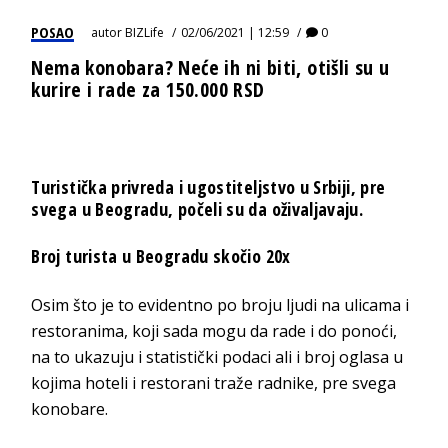
POSAO
autor
BIZLife
02/06/2021 | 12:59
0
Nema konobara? Neće ih ni biti, otišli su u
kurire i rade za 150.000 RSD
Turistička privreda i ugostiteljstvo u Srbiji, pre
svega u Beogradu, počeli su da oživaljavaju.
Broj turista u Beogradu skočio 20x
Osim što je to evidentno po broju ljudi na ulicama i
restoranima, koji sada mogu da rade i do ponoći,
na to ukazuju i statistički podaci ali i broj oglasa u
kojima hoteli i restorani traže radnike, pre svega
konobare.