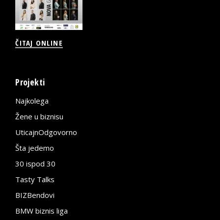
ČITAJ ONLINE
Projekti
Najkolega
Žene u biznisu
UticajnOdgovorno
Šta jedemo
30 ispod 30
Tasty Talks
BIZBendovi
BMW biznis liga