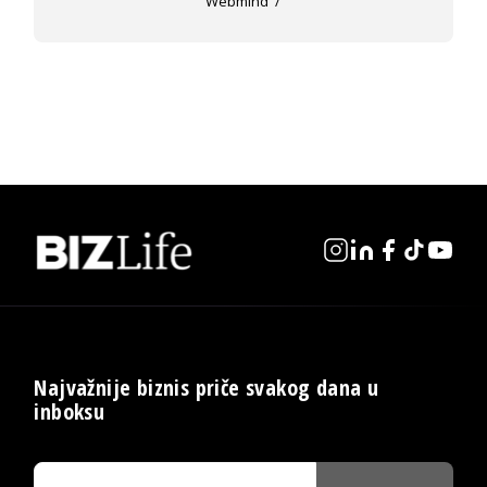
Webmind
Najvažnije biznis priče svakog dana u
inboksu