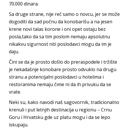
70.000 dinara.
Sa druge strane, nije reč samo o novcu, jer se može
dogoditi da sad počnu da konobarišu a na jesen
krene novi talas korone i oni opet ostaju bez
posla,tako da sa tim poslom nemaju apsolutnu
nikakvu sigurnost niti poslodavci mogu da im je
daju.
Čini se da je prosto došlo do preraspodele i tržište
je nekadašnje konobare prosto odvuklo na drugu
stranu a potencijalni poslodavci u hotelima i
restoranima nemaju čime ni da ih privuku da se
vrate.
Neki su, kako navodi naš sagovornik, tradicionalno
krenuli i put letnjih destinacija u regionu – Crnu
Goru i Hrvatsku gde uz platu mogu i da se lepo
iskupaju.