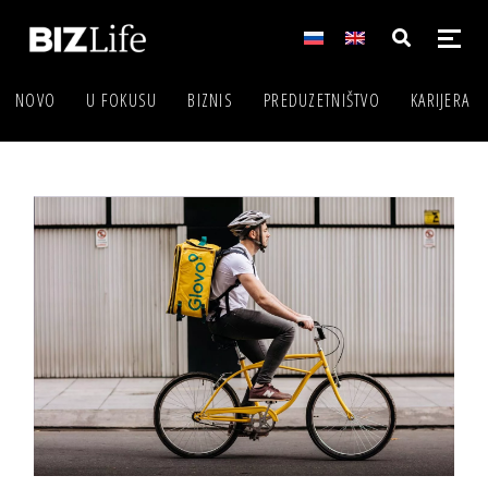
NOVO
U FOKUSU
BIZNIS
PREDUZETNIŠTVO
KARIJERA