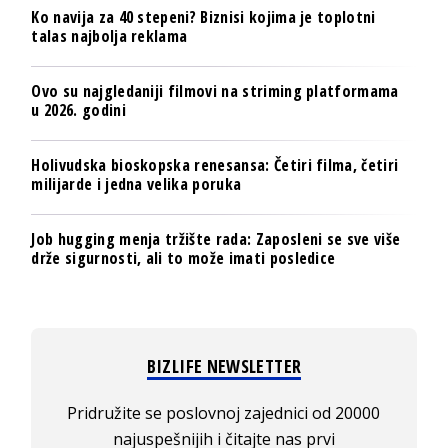
Ko navija za 40 stepeni? Biznisi kojima je toplotni
talas najbolja reklama
Ovo su najgledaniji filmovi na striming platformama
u 2026. godini
Holivudska bioskopska renesansa: Četiri filma, četiri
milijarde i jedna velika poruka
Job hugging menja tržište rada: Zaposleni se sve više
drže sigurnosti, ali to može imati posledice
BIZLIFE NEWSLETTER
Pridružite se poslovnoj zajednici od 20000
najuspešnijih i čitajte nas prvi