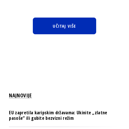
UČITAJ VIŠE
NAJNOVIJE
EU zapretila karipskim državama: Ukinite „zlatne
pasoše“ ili gubite bezvizni režim