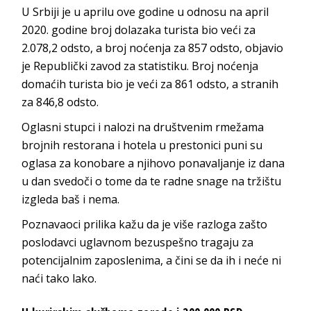
U Srbiji je u aprilu ove godine u odnosu na april
2020. godine broj dolazaka turista bio veći za
2.078,2 odsto, a broj noćenja za 857 odsto, objavio
je Republički zavod za statistiku. Broj noćenja
domaćih turista bio je veći za 861 odsto, a stranih
za 846,8 odsto.
Oglasni stupci i nalozi na društvenim rmežama
brojnih restorana i hotela u prestonici puni su
oglasa za konobare a njihovo ponavaljanje iz dana
u dan svedoči o tome da te radne snage na tržištu
izgleda baš i nema.
Poznavaoci prilika kažu da je više razloga zašto
poslodavci uglavnom bezuspešno tragaju za
potencijalnim zaposlenima, a čini se da ih i neće ni
naći tako lako.