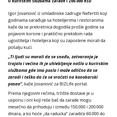
U kurirskim službama zarade i 200.000 RSD
Igor Jovanović iz omladinske zadruge Nefertiti koji
godinama sarađuje sa hotelijerima i restoranima
kaže da se prekretnica dogodila prošle godine sa
pojavom korone i praktično prekidom rada
ugostitelja i hotelijera koji su zaposlene morali da
pošalju kući.
„Ti ljudi su morali da se snađu, zatvaranje je
trajalo i većina ih je uhlebljenje našla u kurirskim
službama gde ima posla i može odlično da se
zaradi i teško da će se vraćati na konobarski
posao“
, kaže Jovanović za BIZLife portal.
Prema njegovim rečima, tržište dostave je u
usponu i oni koji reše baš da zarade mogu
mesečno da prihoduju i između 150.000 i 200.000
dinara, a ko hoće „da raducka“ zaradiće 60.000 do