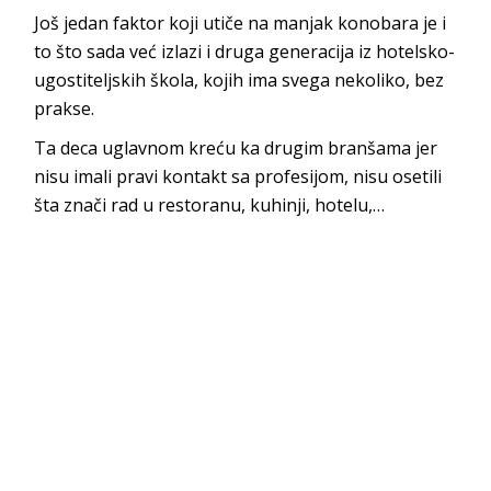
Još jedan faktor koji utiče na manjak konobara je i
to što sada već izlazi i druga generacija iz hotelsko-
ugostiteljskih škola, kojih ima svega nekoliko, bez
prakse.
Ta deca uglavnom kreću ka drugim branšama jer
nisu imali pravi kontakt sa profesijom, nisu osetili
šta znači rad u restoranu, kuhinji, hotelu,…