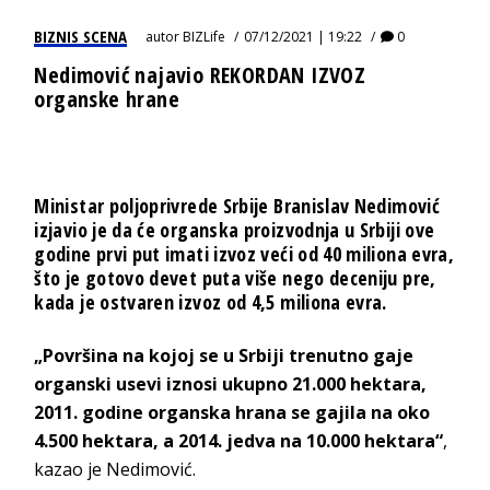
BIZNIS SCENA
autor
BIZLife
07/12/2021 | 19:22
0
Nedimović najavio REKORDAN IZVOZ
organske hrane
Ministar poljoprivrede Srbije Branislav Nedimović
izjavio je da će organska proizvodnja u Srbiji ove
godine prvi put imati izvoz veći od 40 miliona evra,
što je gotovo devet puta više nego deceniju pre,
kada je ostvaren izvoz od 4,5 miliona evra.
„Površina na kojoj se u Srbiji trenutno gaje
organski usevi iznosi ukupno 21.000 hektara,
2011. godine organska hrana se gajila na oko
4.500 hektara, a 2014. jedva na 10.000 hektara“
,
kazao je Nedimović.