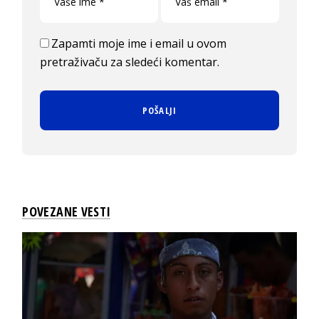
Zapamti moje ime i email u ovom
pretraživaču za sledeći komentar.
POVEZANE VESTI