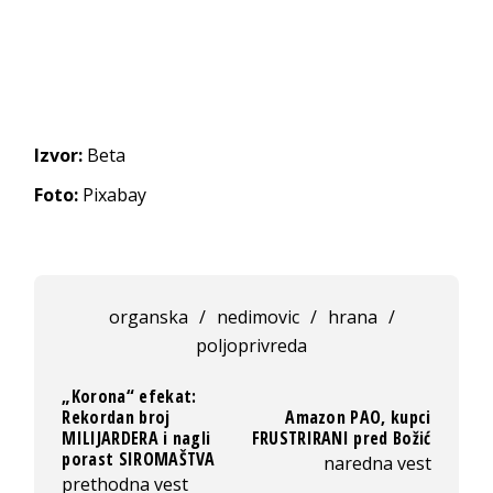
Izvor:
Beta
Foto:
Pixabay
organska
/
nedimovic
/
hrana
/
poljoprivreda
„Korona“ efekat:
Rekordan broj
Amazon PAO, kupci
MILIJARDERA i nagli
FRUSTRIRANI pred Božić
porast SIROMAŠTVA
naredna vest
prethodna vest