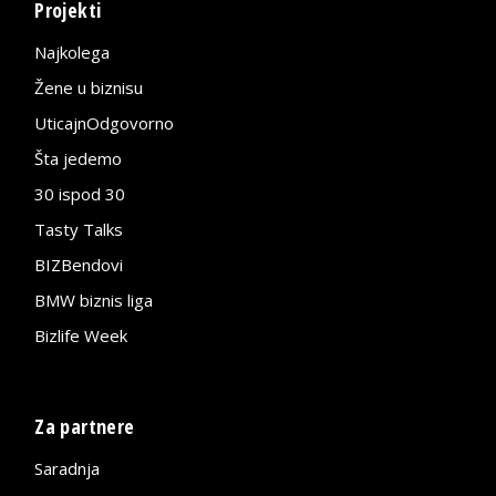
Projekti
Najkolega
Žene u biznisu
UticajnOdgovorno
Šta jedemo
30 ispod 30
Tasty Talks
BIZBendovi
BMW biznis liga
Bizlife Week
Za partnere
Saradnja