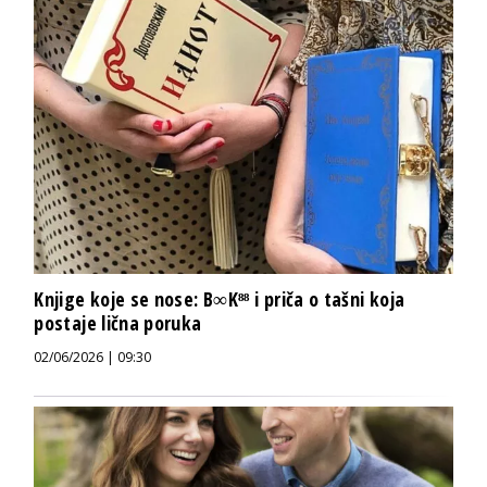
Knjige koje se nose: B∞K⁸⁸ i priča o tašni koja
postaje lična poruka
02/06/2026 | 09:30