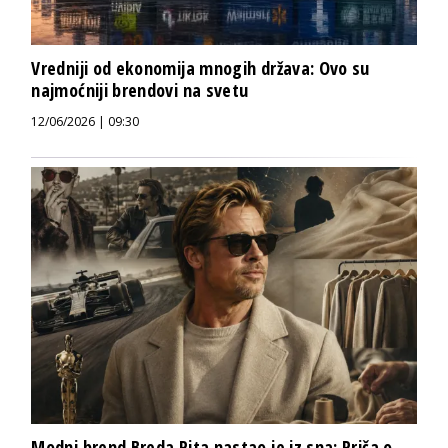
Vredniji od ekonomija mnogih država: Ovo su
najmoćniji brendovi na svetu
12/06/2026 | 09:30
Modni brend Breda Pita nastao je iz sna: Priča o