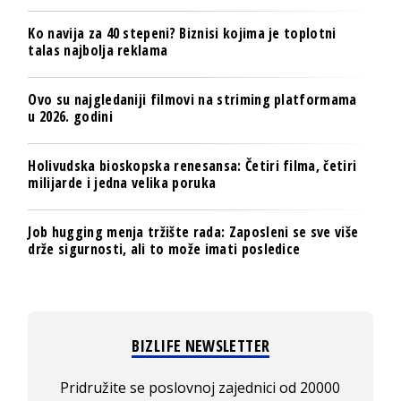
Ko navija za 40 stepeni? Biznisi kojima je toplotni
talas najbolja reklama
Ovo su najgledaniji filmovi na striming platformama
u 2026. godini
Holivudska bioskopska renesansa: Četiri filma, četiri
milijarde i jedna velika poruka
Job hugging menja tržište rada: Zaposleni se sve više
drže sigurnosti, ali to može imati posledice
BIZLIFE NEWSLETTER
Pridružite se poslovnoj zajednici od 20000