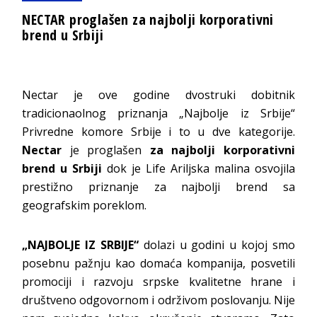
NECTAR proglašen za najbolji korporativni
brend u Srbiji
Nectar je ove godine dvostruki dobitnik
tradicionaolnog priznanja „Najbolje iz Srbije“
Privredne komore Srbije i to u dve kategorije.
Nectar
je proglašen
za najbolji korporativni
brend u Srbiji
dok je Life Ariljska malina osvojila
prestižno priznanje za najbolji brend sa
geografskim poreklom.
„NAJBOLJE IZ SRBIJE“
dolazi u godini u kojoj smo
posebnu pažnju kao domaća kompanija, posvetili
promociji i razvoju srpske kvalitetne hrane i
društveno odgovornom i održivom poslovanju. Nije