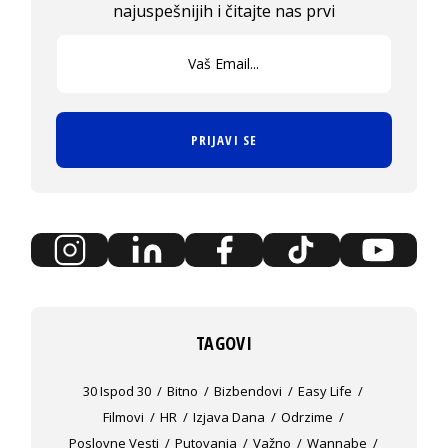
najuspešnijih i čitajte nas prvi
PRIJAVI SE
TAGOVI
30 Ispod 30
Bitno
Bizbendovi
Easy Life
Filmovi
HR
Izjava Dana
Odrzime
Poslovne Vesti
Putovanja
Važno
Wannabe