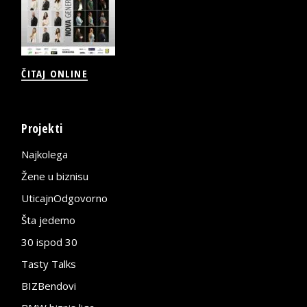
ČITAJ ONLINE
Projekti
Najkolega
Žene u biznisu
UticajnOdgovorno
Šta jedemo
30 ispod 30
Tasty Talks
BIZBendovi