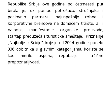
Republike Srbije ove godine po četrnaesti put
birala je, uz pomoć potrošača, stručnjaka i
poslovnih partnera, najuspešnije robne i
korporativne brendove na domaćem tržištu, ali i
najbolje, manifestacije, organske proizvode,
startap preduzeća i turističke smeštaje. Priznanje
„Najbolje iz Srbije“, koje je od 2004. godine ponelo
336 dobitnika u glavnim kategorijama, koriste se
kao merilo uspeha, reputacije i tržišne
prepoznatljivosti.