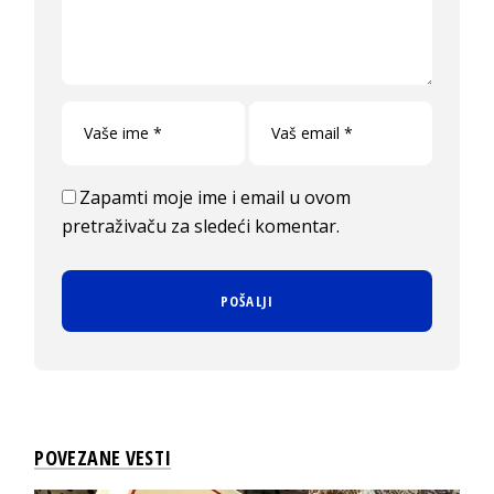
Zapamti moje ime i email u ovom
pretraživaču za sledeći komentar.
POVEZANE VESTI