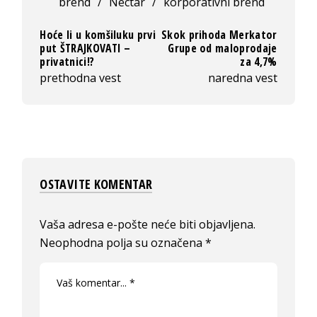
brend
/
Nectar
/
korporativni brend
Hoće li u komšiluku prvi
Skok prihoda Merkator
put ŠTRAJKOVATI –
Grupe od maloprodaje
privatnici!?
za 4,7%
prethodna vest
naredna vest
OSTAVITE KOMENTAR
Vaša adresa e-pošte neće biti objavljena.
Neophodna polja su označena
*