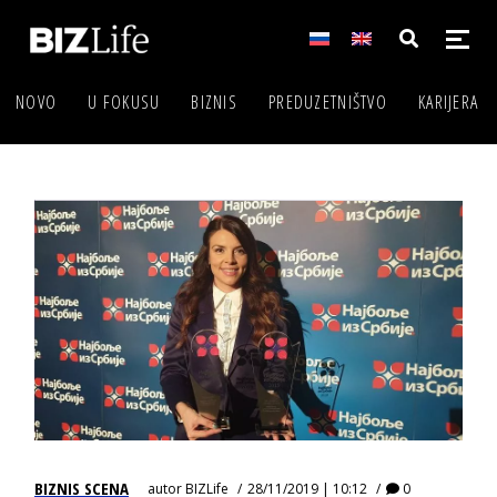
NOVO
U FOKUSU
BIZNIS
PREDUZETNIŠTVO
KARIJERA
BIZNIS SCENA
autor
BIZLife
28/11/2019 | 10:12
0