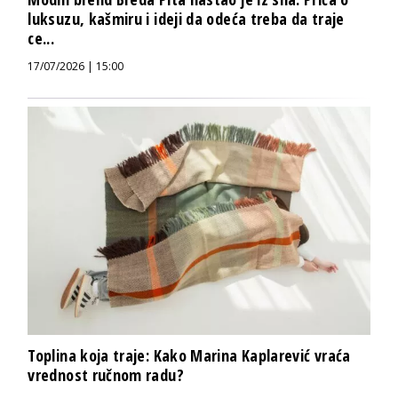
luksuzu, kašmiru i ideji da odeća treba da traje
ce...
17/07/2026 | 15:00
Toplina koja traje: Kako Marina Kaplarević vraća
vrednost ručnom radu?