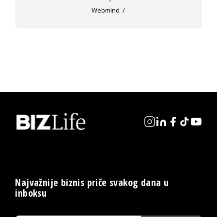
Webmind
Najvažnije biznis priče svakog dana u
inboksu