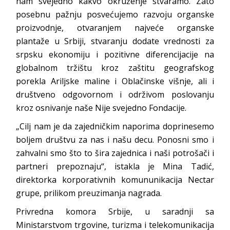
nam svejedno kakvo okruženje stvaramo. Zato
posebnu pažnju posvećujemo razvoju organske
proizvodnje, otvaranjem najveće organske
plantaže u Srbiji, stvaranju dodate vrednosti za
srpsku ekonomiju i pozitivne diferencijacije na
globalnom tržištu kroz zaštitu geografskog
porekla Ariljske maline i Oblačinske višnje, ali i
društveno odgovornom i održivom poslovanju
kroz osnivanje naše Nije svejedno Fondacije.
„Cilj nam je da zajedničkim naporima doprinesemo
boljem društvu za nas i našu decu. Ponosni smo i
zahvalni smo što to šira zajednica i naši potrošači i
partneri prepoznaju“, istakla je Mina Tadić,
direktorka korporativnih komununikacija Nectar
grupe, prilikom preuzimanja nagrada.
Privredna komora Srbije, u saradnji sa
Ministarstvom trgovine, turizma i telekomunikacija