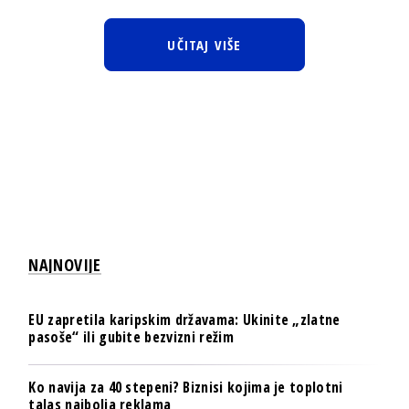
UČITAJ VIŠE
NAJNOVIJE
EU zapretila karipskim državama: Ukinite „zlatne
pasoše“ ili gubite bezvizni režim
Ko navija za 40 stepeni? Biznisi kojima je toplotni
talas najbolja reklama