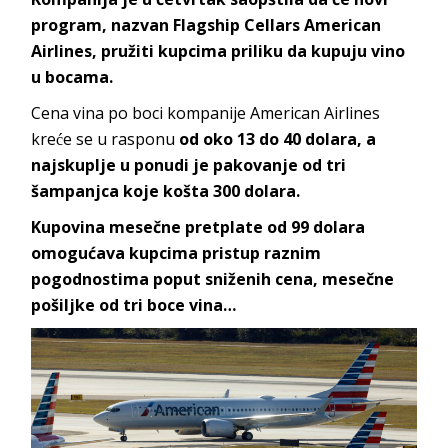
program, nazvan Flagship Cellars American
Airlines, pružiti kupcima priliku da kupuju vino
u bocama.
Cena vina po boci kompanije American Airlines
kreće se u rasponu
od oko 13 do 40 dolara, a
najskuplje u ponudi je pakovanje od tri
šampanjca koje košta 300 dolara.
Kupovina mesečne pretplate od 99 dolara
omogućava kupcima pristup raznim
pogodnostima poput sniženih cena, mesečne
pošiljke od tri boce vina…