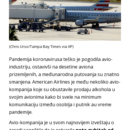
(Chris Urso/Tampa Bay Times via AP)
Pandemija koronavirusa teško je pogodila avio-
industriju, ostavivši na desetine aviona
prizemljenih, a međunarodna putovanja su znatno
smanjena. American Airlines je među nekoliko avio-
kompanija koje su obustavile prodaju alkohola u
svojim avionima kako bi svele na minimum
komunikaciju između osoblja i putnik au vreme
pandemije.
Avio-kompanija je u svom najnovijem izveštaju o