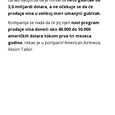
zaradi saopštila da je ostvarila
neto gubitak od
3,6 milijardi dolara, a ne očekuje se da će
prodaja vina u velikoj meri umanjiti gubitak.
Kompanija se nada da će joj njen
novi program
prodaje vina doneti oko 40.000 do 50.000
američkih dolara tokom prva tri meseca
godine
, rekao je u portparol American Airlinesa,
Alison Tailor.