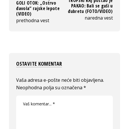
TROPSKI RAJ postao je
GOLI OTOK: „Ostrvo
PAKAO: Bali se guši u
đavola“ rajske lepote
đubretu (FOTO/VIDEO)
(VIDEO)
naredna vest
prethodna vest
OSTAVITE KOMENTAR
Vaša adresa e-pošte neće biti objavljena.
Neophodna polja su označena
*