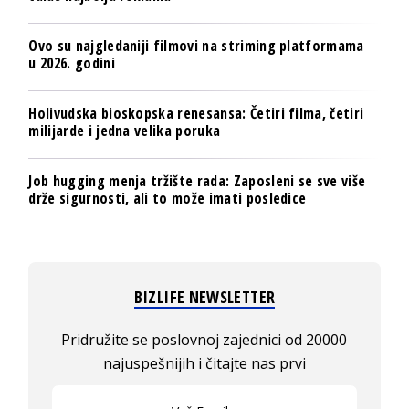
Ovo su najgledaniji filmovi na striming platformama
u 2026. godini
Holivudska bioskopska renesansa: Četiri filma, četiri
milijarde i jedna velika poruka
Job hugging menja tržište rada: Zaposleni se sve više
drže sigurnosti, ali to može imati posledice
BIZLIFE NEWSLETTER
Pridružite se poslovnoj zajednici od 20000
najuspešnijih i čitajte nas prvi