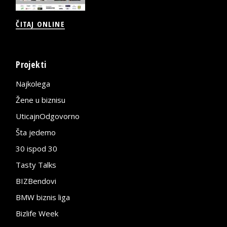
ČITAJ ONLINE
Projekti
Najkolega
Žene u biznisu
UticajnOdgovorno
Šta jedemo
30 ispod 30
Tasty Talks
BIZBendovi
BMW biznis liga
Bizlife Week