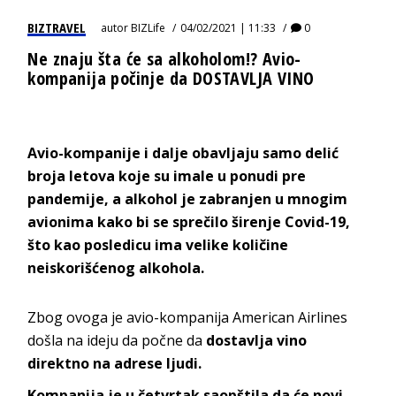
BIZTRAVEL
autor
BIZLife
04/02/2021 | 11:33
0
Ne znaju šta će sa alkoholom!? Avio-
kompanija počinje da DOSTAVLJA VINO
Avio-kompanije i dalje obavljaju samo delić
broja letova koje su imale u ponudi pre
pandemije, a alkohol je zabranjen u mnogim
avionima kako bi se sprečilo širenje Covid-19,
što kao posledicu ima velike količine
neiskorišćenog alkohola.
Zbog ovoga je avio-kompanija American Airlines
došla na ideju da počne da
dostavlja vino
direktno na adrese ljudi.
Kompanija je u četvrtak saopštila da će novi