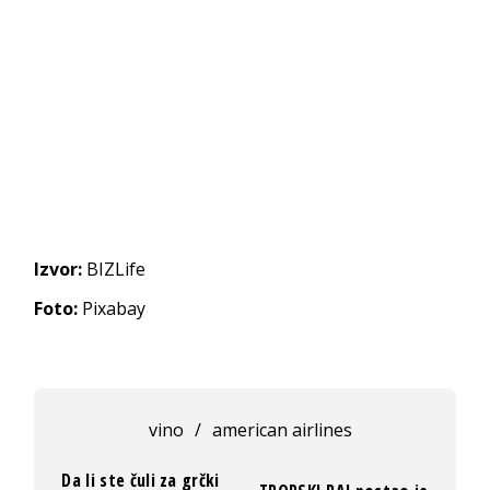
Izvor:
BIZLife
Foto:
Pixabay
vino
/
american airlines
Da li ste čuli za grčki