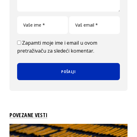
Zapamti moje ime i email u ovom
pretraživaču za sledeći komentar.
POVEZANE VESTI