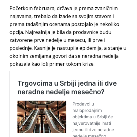
Početkom februara, država je prema zvaničnim
najavama, trebalo da izađe sa svojim stavom i
prema tadašnjim ocenama postojalo je nekoliko
opcija. Najrealnija je bila da prodavnice budu
zatvorene prve nedelje u mesecu, ili prve i
poslednje. Kasnije je nastupila epidemija, a stanje u
okolnim zemljama govori da se neradna nedelja
pokazala kao loš primer tokom krize.