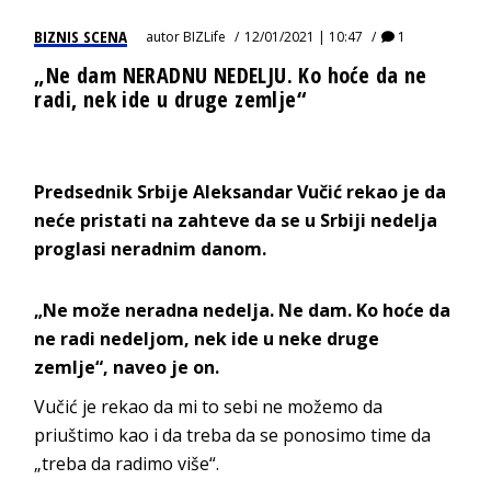
BIZNIS SCENA
autor
BIZLife
12/01/2021 | 10:47
1
„Ne dam NERADNU NEDELJU. Ko hoće da ne
radi, nek ide u druge zemlje“
Predsednik Srbije Aleksandar Vučić rekao je da
neće pristati na zahteve da se u Srbiji nedelja
proglasi neradnim danom.
„Ne može neradna nedelja. Ne dam. Ko hoće da
ne radi nedeljom, nek ide u neke druge
zemlje“, naveo je on.
Vučić je rekao da mi to sebi ne možemo da
priuštimo kao i da treba da se ponosimo time da
„treba da radimo više“.