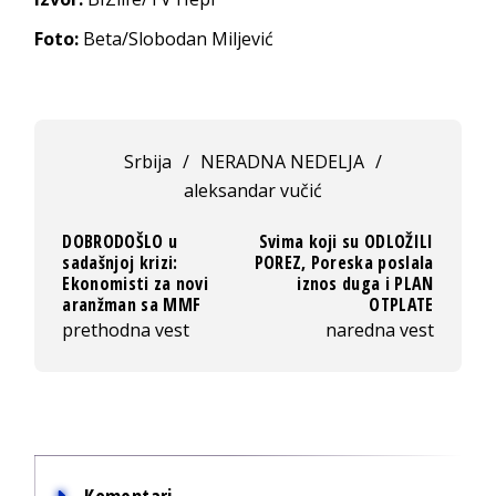
Foto:
Beta/Slobodan Miljević
Srbija
/
NERADNA NEDELJA
/
aleksandar vučić
DOBRODOŠLO u
Svima koji su ODLOŽILI
sadašnjoj krizi:
POREZ, Poreska poslala
Ekonomisti za novi
iznos duga i PLAN
aranžman sa MMF
OTPLATE
prethodna vest
naredna vest