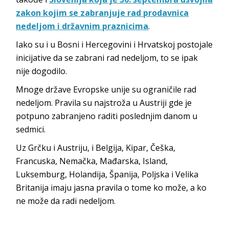
zakon kojim se zabranjuje rad prodavnica
nedeljom i državnim praznicima
.
Iako su i u Bosni i Hercegovini i Hrvatskoj postojale
inicijative da se zabrani rad nedeljom, to se ipak
nije dogodilo.
Mnoge države Evropske unije su ograničile rad
nedeljom. Pravila su najstroža u Austriji gde je
potpuno zabranjeno raditi poslednjim danom u
sedmici.
Uz Grčku i Austriju, i Belgija, Kipar, Češka,
Francuska, Nemačka, Mađarska, Island,
Luksemburg, Holandija, Španija, Poljska i Velika
Britanija imaju jasna pravila o tome ko može, a ko
ne može da radi nedeljom.