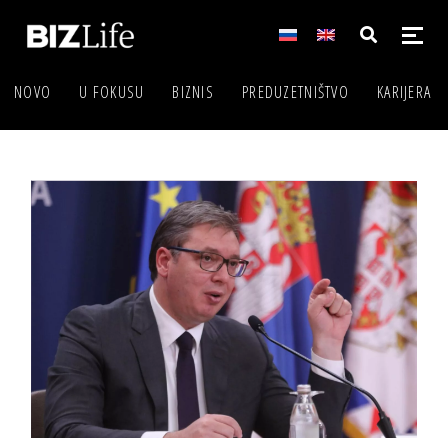
NOVO
U FOKUSU
BIZNIS
PREDUZETNIŠTVO
KARIJERA