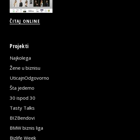
ČITAJ ONLINE
Projekti
Najkolega
Žene u biznisu
UticajnOdgovorno
Šta jedemo
30 ispod 30
Tasty Talks
BIZBendovi
BMW biznis liga
Bizlife Week