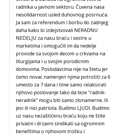
radnika u javnom sektoru. Čuvena nasa
nesolidarnost usled duhovnog posrnuća.
Ja sam za referendum i borbu do zadnjeg
daha kako bi izdejstvovali NERADNU
NEDELJU za nasu braću i sestre u
marketima i omogućili im da nedelje
provode sa svojom decom u crkvama na
liturgijama i u svojim porodicnim
domovima. Poslodavcima nije na štetu jer
ćemo novac namenjen njima potrošiti za 6
umesto za 7 dana i time samo relaksirati
njihovo poslovanje tako da teze "radnik-
neradnik" mogu biti samo zlonamerne. Ili
jesi ili nisi patriota. Budimo LJUDI. Budimo
uz nasu nezaštićenu braću koju ne štite
privatni i drzavni sindikati sa ogromnim
benefitima o njihovom trošku i