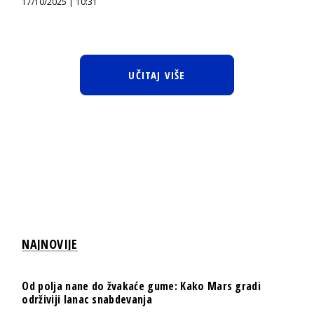
17/10/2025 | 10:31
UČITAJ VIŠE
NAJNOVIJE
Od polja nane do žvakaće gume: Kako Mars gradi
održiviji lanac snabdevanja