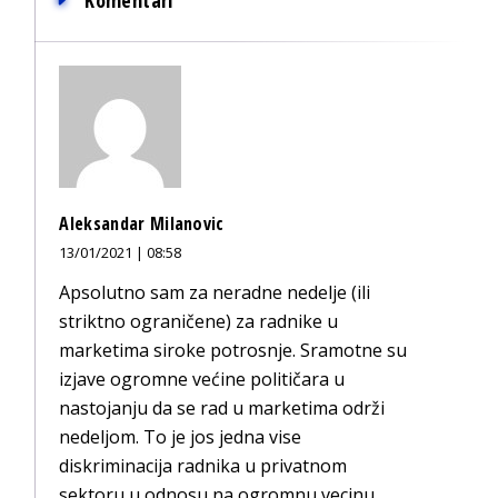
Komentari
Aleksandar Milanovic
13/01/2021 | 08:58
Apsolutno sam za neradne nedelje (ili
striktno ograničene) za radnike u
marketima siroke potrosnje. Sramotne su
izjave ogromne većine političara u
nastojanju da se rad u marketima održi
nedeljom. To je jos jedna vise
diskriminacija radnika u privatnom
sektoru u odnosu na ogromnu vecinu