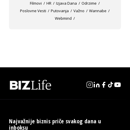
Filmovi
HR
Izjava Dana
Odrzime
Poslovne Vesti
Putovanja
Važno
Wannabe
Webmind
Najvažnije biznis priče svakog dana u
inboksu