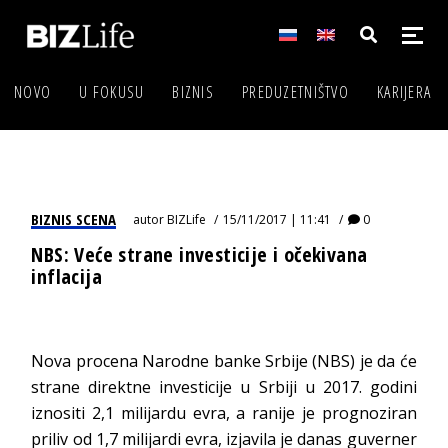
NOVO
U FOKUSU
BIZNIS
PREDUZETNIŠTVO
KARIJERA
BIZNIS SCENA
autor
BIZLife
15/11/2017 | 11:41
0
NBS: Veće strane investicije i očekivana
inflacija
Nova procena Narodne banke Srbije (NBS) je da će
strane direktne investicije u Srbiji u 2017. godini
iznositi 2,1 milijardu evra, a ranije je prognoziran
priliv od 1,7 milijardi evra, izjavila je danas guverner