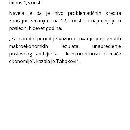
minus 1,5 odsto.
Navela je da je nivo problematičnih kredita
značajno smanjen, na 12,2 odsto, i najmanji je u
poslednjih devet godina.
„Za naredni period je važno očuvanje postignutih
makroekonomkih rezulata, unapredjenje
poslovnog ambijenta i konkurentnosti domaće
ekonomije“, kazala je Tabaković.