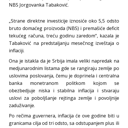
NBS Jorgovanka Tabaković.
„Strane direktne investicije iznosiće oko 5,5 odsto
bruto domaćeg proizvoda (NBS) i premašiće deficit
tekućeg računa, treću godinu zaredom“, kazala je
Tabaković na predstaljanju mesečnog izveštaja o
inflaciji.
Ona je istakla da je Srbija imala veliki napredak na
medjunarodnim listama gde se rangiraju zemlje po
uslovima poslovanja, čemu je doprinela i centralna
banka monetranom politkom kojom se
obezbedjuje niska i stabilna inflacija i stvaraju
uslovi za poboljšanje rejtinga zemlje i povoljnije
zaduživanje.
Po rečima guvernera, inflacija će ove godine biti u
granicama cilja od tri odsto, sa odstupanjem plus ili