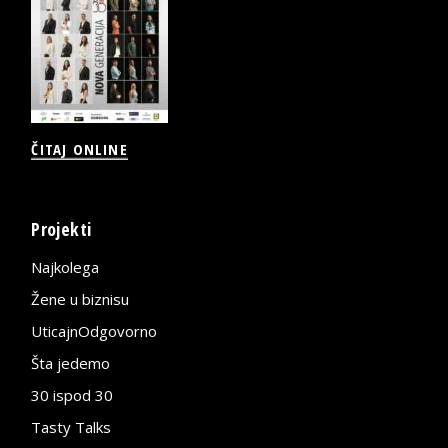
ČITAJ ONLINE
Projekti
Najkolega
Žene u biznisu
UticajnOdgovorno
Šta jedemo
30 ispod 30
Tasty Talks