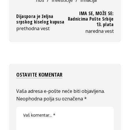
nbs
/
investicije
/
inflacija
IMA SE, MOŽE SE:
Dijaspora je željna
Radnicima Pošte Srbije
srpskog kiselog kupusa
13. plata
prethodna vest
naredna vest
OSTAVITE KOMENTAR
Vaša adresa e-pošte neće biti objavljena.
Neophodna polja su označena
*