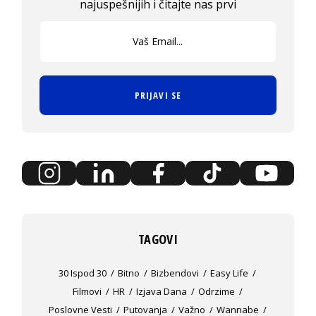
najuspešnijih i čitajte nas prvi
PRIJAVI SE
TAGOVI
30 Ispod 30
Bitno
Bizbendovi
Easy Life
Filmovi
HR
Izjava Dana
Odrzime
Poslovne Vesti
Putovanja
Važno
Wannabe