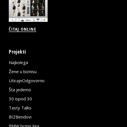
ČITAJ ONLINE
Projekti
Najkolega
Žene u biznisu
UticajnOdgovorno
Šta jedemo
30 ispod 30
Tasty Talks
BIZBendovi
BMW biznis liga