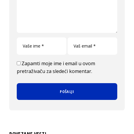
Zapamti moje ime i email u ovom
pretraživaču za sledeći komentar.
POVEZANE VESTI