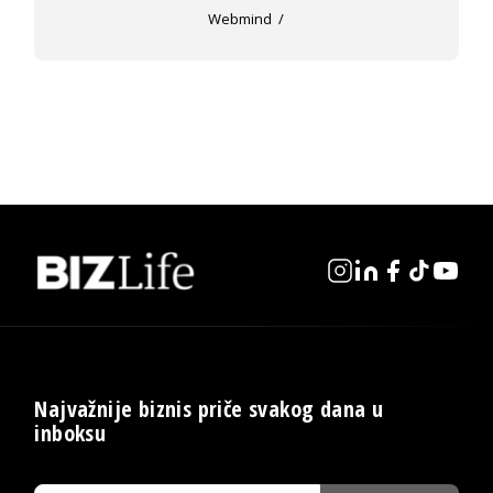
Webmind
Najvažnije biznis priče svakog dana u
inboksu