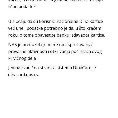
lične podatke.
U slučaju da su korisnici nacionalne Dina kartice
već uneli podatke potrebno je da, u što kraćem
roku, o tome obavestite banku izdavaoca kartice.
NBS je preduzela je mere radi sprečavanja
prevarne aktivnosti i otkrivanja počinilaca ovog
krivičnog dela.
Jedina zvanična stranica sistema DinaCard je
dinacard.nbs.rs.