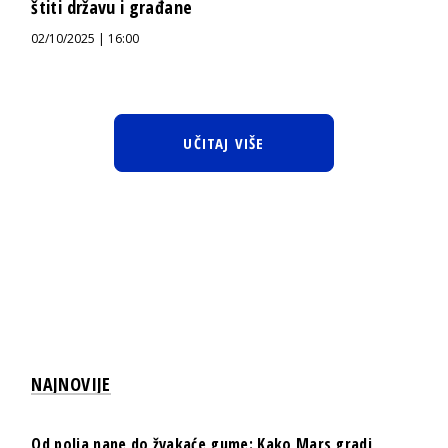
štiti državu i građane
02/10/2025 | 16:00
UČITAJ VIŠE
NAJNOVIJE
Od polja nane do žvakaće gume: Kako Mars gradi