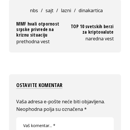
nbs
/
sajt
/
lazni
/
dinakartica
MMF hvali otpornost
TOP 10 svetskih berzi
srpske privrede na
za kriptovalute
kriznu situaciju
naredna vest
prethodna vest
OSTAVITE KOMENTAR
Vaša adresa e-pošte neće biti objavljena.
Neophodna polja su označena
*