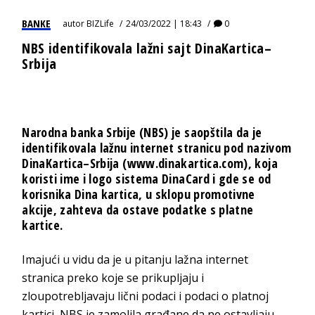
BANKE
autor
BIZLife
24/03/2022 | 18:43
0
NBS identifikovala lažni sajt DinaKartica–
Srbija
Narodna banka Srbije (NBS) je saopštila da je
identifikovala lažnu internet stranicu pod nazivom
DinaKartica–Srbija (www.dinakartica.com), koja
koristi ime i logo sistema DinaCard i gde se od
korisnika Dina kartica, u sklopu promotivne
akcije, zahteva da ostave podatke s platne
kartice.
Imajući u vidu da je u pitanju lažna internet
stranica preko koje se prikupljaju i
zloupotrebljavaju lični podaci i podaci o platnoj
kartici, NBS je zamolila građane da ne ostavljaju