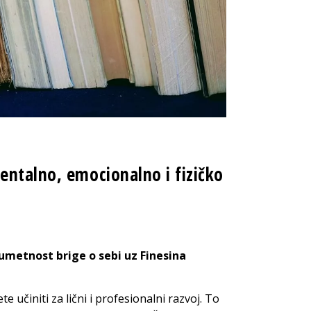
entalno, emocionalno i fizičko
 umetnost brige o sebi uz Finesina
e učiniti za lični i profesionalni razvoj. To