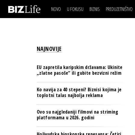
NOVO
U FOKUSU
BIZNIS
PREDUZETNIŠTVO
IZJAVA DANA
BIZNIS SCENA
VIDEO
REAL ESTATE
IZJAVA DANA
BIZNIS SCENA
BREND I KOMUNIKACI
VIDEO
REAL ESTATE
ESG & ENERGY
NAJNOVIJE
BREND I KOMUNIKACI
BANKE
ESG & ENERGY
OSIGURANJE
EU zapretila karipskim državama: Ukinite
BANKE
„zlatne pasoše“ ili gubite bezvizni režim
TECH I AI
OSIGURANJE
BIZNIS & SPORT
Ko navija za 40 stepeni? Biznisi kojima je
TECH I AI
toplotni talas najbolja reklama
PULS REGIONA
BIZNIS & SPORT
NOVO NA RAFU
Ovo su najgledaniji filmovi na striming
PULS REGIONA
platformama u 2026. godini
NOVO NA RAFU
Holivudska bioskopska renesansa: Četiri