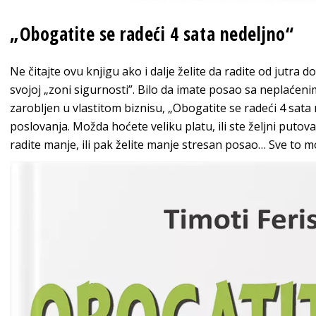
„Ob
ogatite se
radeći 4 sat
a nedeljno“
Ne čitajte ovu knjigu ako i dalje želite da radite od jutra 
svojoj „zoni sigurnosti”. Bilo da imate posao sa neplaće
zarobljen u vlastitom biznisu, „Obogatite se radeći 4 sata
poslovanja. Možda hoćete veliku platu, ili ste željni putov
radite manje, ili pak želite manje stresan posao… Sve to 