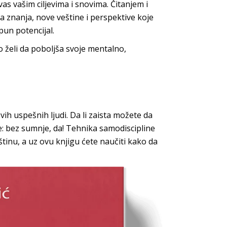
 vas vašim ciljevima i snovima. Čitanjem i
va znanja, nove veštine i perspektive koje
 pun p
otencijal.
 želi da poboljša svoje mentalno,
ih uspešnih ljudi. Da li zaista možete da
: bez sumnje, da! Tehnika samodiscipline
štinu, a uz ovu knjigu ćete naučiti kako da