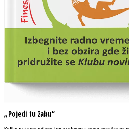
„Poje
di tu žabu“
Koliko puta ste odlagali neku obavezu samo zato što ne mo