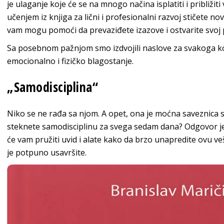
je ulaganje koje će se na mnogo načina isplatiti i približiti
učenjem iz knjiga za lični i profesionalni razvoj stičete no
vam mogu pomoći da prevaziđete izazove i ostvarite svoj
Sa posebnom pažnjom smo izdvojili naslove za svakoga ko
emocionalno i fizičko bl
agostanje.
„Samo
disciplina“
Niko se ne rađa sa njom. A opet, ona je moćna saveznica sv
steknete samodisciplinu za svega sedam dana? Odgovor je
će vam pružiti uvid i alate kako da brzo unapredite ovu ve
je potpuno
usavršite.