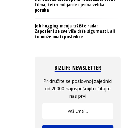
filma, četiri milijarde i jedna velika
poruka
Job hugging menja tržište rada:
Zaposleni se sve više drže sigurnosti, ali
to može imati posledice
BIZLIFE NEWSLETTER
Pridružite se poslovnoj zajednici
od 20000 najuspešnijih i čitajte
nas prvi