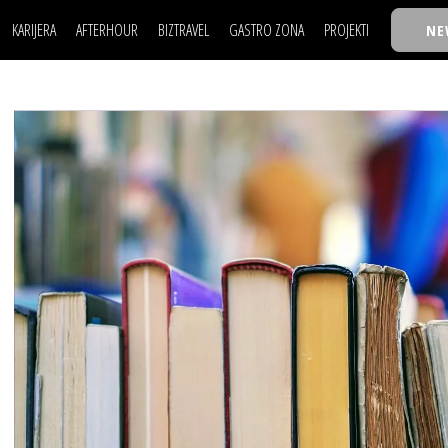
KARIJERA
AFTERHOUR
BIZTRAVEL
GASTRO ZONA
PROJEKTI
NE
POSAO
FILM I SCENA
NAJKOLEGA
LJUDI (HR)
KNJIGE
TASTY TALKS
POSAO
FILM I SCENA
NAJKOLEGA
JE
MOJ UGAO
AUTO SVET
30 ISPOD 30
LJUDI (HR)
KNJIGE
TASTY TALKS
USAVRŠAVANJE
STIL
BACK TO OFFICE/SCHOOL
JE
MOJ UGAO
AUTO SVET
30 ISPOD 30
KNOW-HOW
WELLBEING
BIZBENDOVI
USAVRŠAVANJE
STIL
BACK TO OFFICE/SCHOOL
BIZKOLEGIJUM
KNOW-HOW
WELLBEING
BIZBENDOVI
BMW BIZNIS LIGA
BIZKOLEGIJUM
BIZLIFE WEEK
BMW BIZNIS LIGA
IZJAVA GODINE
BIZLIFE WEEK
IZJAVA GODINE