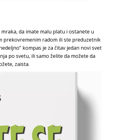
do mraka, da imate malu platu i ostanete u
nim prekovremenim radom ili ste preduzetnik
 nedeljno” kompas je za čitav jedan novi svet
anja po svetu, ili samo želite da možete da
možet
e, zaista.