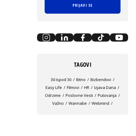
PRIJAVI SE
TAGOVI
30 Ispod 30
Bitno
Bizbendovi
Easy Life
Filmovi
HR
Izjava Dana
Odrzime
Poslovne Vesti
Putovanja
Važno
Wannabe
Webmind