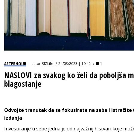
AFTERHOUR
autor
BIZLife
24/03/2023 | 10:42
1
NASLOVI za svakog ko želi da poboljša m
blagostanje
Odvojte trenutak da se fokusirate na sebe i istražite
izdanja
Investiranje u sebe jedna je od najvažnijih stvari koje možet