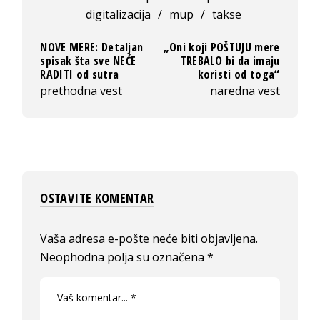
digitalizacija
/
mup
/
takse
NOVE MERE: Detaljan
„Oni koji POŠTUJU mere
spisak šta sve NEĆE
TREBALO bi da imaju
RADITI od sutra
koristi od toga“
prethodna vest
naredna vest
OSTAVITE KOMENTAR
Vaša adresa e-pošte neće biti objavljena.
Neophodna polja su označena
*