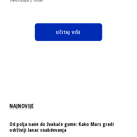
16/01/2026 | 10:00
UČITAJ VIŠE
NAJNOVIJE
Od polja nane do žvakaće gume: Kako Mars gradi
održiviji lanac snabdevanja