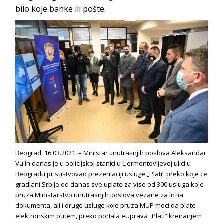
bilo koje banke ili pošte.
Beograd, 16.03.2021. – Ministar unutrasnjih poslova Aleksandar
Vulin danas je u policijskoj stanici u Ljermontovljevoj ulici u
Beogradu prisustvovao prezentaciji usluge „Plati“ preko koje ce
gradjani Srbije od danas sve uplate za vise od 300 usluga koje
pruza Ministarstvo unutrasnjih poslova vezane za licna
dokumenta, ali i druge usluge koje pruza MUP moci da plate
elektronskim putem, preko portala eUprava „Plati“ kreiranjem