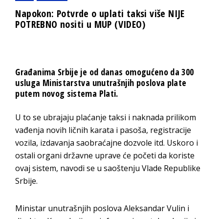
Napokon: Potvrde o uplati taksi više NIJE
POTREBNO nositi u MUP (VIDEO)
Građanima Srbije je od danas omogućeno da 300
usluga Ministarstva unutrašnjih poslova plate
putem novog sistema Plati.
U to se ubrajaju plaćanje taksi i naknada prilikom
vađenja novih ličnih karata i pasoša, registracije
vozila, izdavanja saobraćajne dozvole itd. Uskoro i
ostali organi državne uprave će početi da koriste
ovaj sistem, navodi se u saoštenju Vlade Republike
Srbije.
Ministar unutrašnjih poslova Aleksandar Vulin i