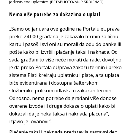
jedinstvene uplatnice. (BETAPHOTO/MUP SRBIJE/MO)
Nema više potrebe za dokazima o uplati
„Samo od januara ove godine na Portalu eUprava
preko 24.000 građana je zakazalo termin za ličnu
kartu i pasoš i svi oni su morali da odu do banke ili
pošte kako bi izvršili plaćanje taksi i naknada. Od
sada građani to više neće morati da rade, dovoljno
je da preko Portala eUprava zakažu termin i preko
sistema Plati kreiraju uplatnicu i plate, a ta uplata
biće evidentirana i dostupna šalterskom
službeniku prilikom odlaska u zakazan termin.
Odnosno, nema potrebe da građani više donose
overene izvode ili druge dokaze o uplati kako bi
dokazali da je neka taksa i naknada plaćena”,
izjavio je Jovanović.
Plaćanje taksi i naknada predstavlja sastavni deo