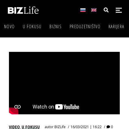
NOVO
U FOKUSU
BIZNIS
PREDUZETNIŠTVO
KARIJERA
VIDEO
U FOKUSU
autor
BIZLife
16/03/2021 | 16:22
0
,