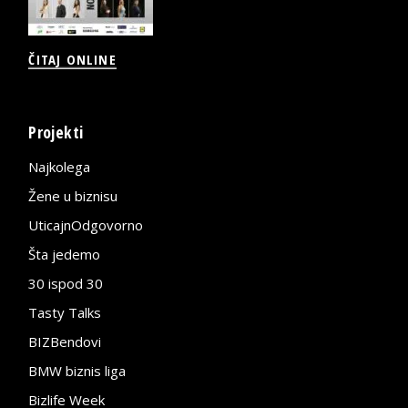
ČITAJ ONLINE
Projekti
Najkolega
Žene u biznisu
UticajnOdgovorno
Šta jedemo
30 ispod 30
Tasty Talks
BIZBendovi
BMW biznis liga
Bizlife Week