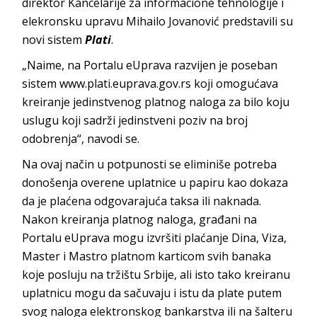
direktor Kancelarije za informacione tehnologije i
elekronsku upravu Mihailo Jovanović predstavili su
novi sistem
Plati
.
„Naime, na Portalu eUprava razvijen je poseban
sistem www.plati.euprava.gov.rs koji omogućava
kreiranje jedinstvenog platnog naloga za bilo koju
uslugu koji sadrži jedinstveni poziv na broj
odobrenja“, navodi se.
Na ovaj način u potpunosti se eliminiše potreba
donošenja overene uplatnice u papiru kao dokaza
da je plaćena odgovarajuća taksa ili naknada.
Nakon kreiranja platnog naloga, građani na
Portalu eUprava mogu izvršiti plaćanje Dina, Viza,
Master i Mastro platnom karticom svih banaka
koje posluju na tržištu Srbije, ali isto tako kreiranu
uplatnicu mogu da sačuvaju i istu da plate putem
svog naloga elektronskog bankarstva ili na šalteru