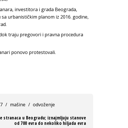
tanara, investitora i grada Beograda,
u sa urbanističkim planom iz 2016. godine,
rad.
dok traju pregovori i pravna procedura
tanari ponovo protestovali.
37
/
mašine
/
odvoženje
še stranaca u Beogradu; iznajmljuju stanove
od 700 evra do nekoliko hiljada evra