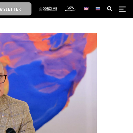
WSLETTER
E/SCHOOL
E/SCHOOL
A
A