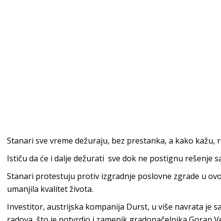
Stanari sve vreme dežuraju, bez prestanka, a kako kažu, r
Ističu da će i dalje dežurati sve dok ne postignu rešenje
Stanari protestuju protiv izgradnje poslovne zgrade u ovo
umanjila kvalitet života.
Investitor, austrijska kompanija Durst, u više navrata je 
radova, što je potvrdio i zamenik gradonačelnika Goran Ve