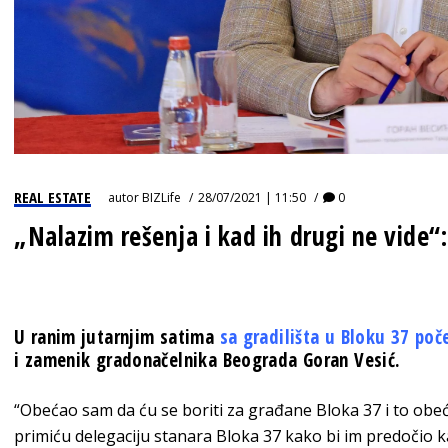
REAL ESTATE
autor
BIZLife
28/07/2021 | 11:50
0
„Nalazim rešenja i kad ih drugi ne vide“
U ranim jutarnjim satima
sa gradilišta u Bloku 37 poč
i zamenik gradonačelnika Beograda Goran Vesić.
“Obećao sam da ću se boriti za građane Bloka 37 i to ob
primiću delegaciju stanara Bloka 37 kako bi im predočio 