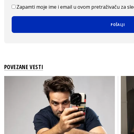
Zapamti moje ime i email u ovom pretraživaču za sl
POVEZANE VESTI