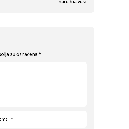
naredna vest
olja su označena
*