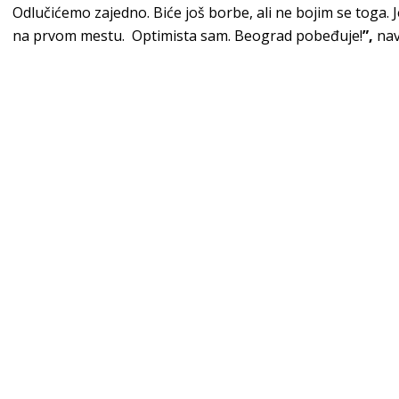
Odlučićemo zajedno. Biće još borbe, ali ne bojim se toga.
na prvom mestu. Optimista sam. Beograd pobeđuje!
”,
nav