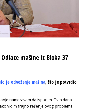
: Odlaze mašine iz Bloka 37
elo je odvoženje mašina
, što je potvrdio
ećanje nameravam da ispunim. Ovih dana
kako vidim trajno rešenje ovog problema.