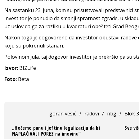
Na sastanku 23. juna, kom su prisustvovali predstavnici s
investitor je ponudio da smanji spratnost zgrade, u sklad
uz uslov da ga za razliku u kvadraturi obešteti Grad Beog
Nakon toga je dogovoreno da investitor obustavi radove 
koju su pokrenuli stanari.
Polovinom jula, taj dogovor investitor je prekršio pa su s
Izvor:
BIZLife
Foto:
Beta
goran vesić
/
radovi
/
nbg
/
Blok 
„Hoćemo punu i jeftinu legalizaciju da bi
Sve vi
NAPLAĆIVALI POREZ na imovinu“