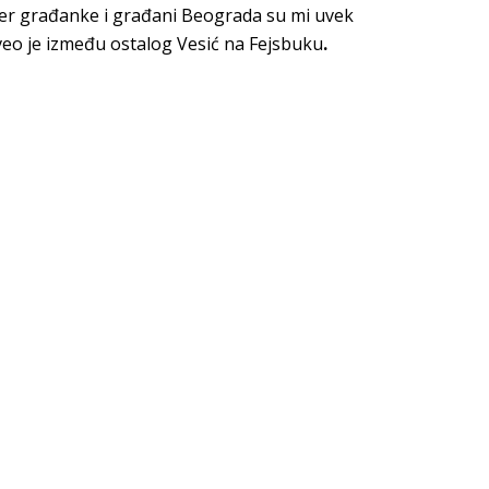
 Jer građanke i građani Beograda su mi uvek
eo je između ostalog Vesić na Fejsbuku
.