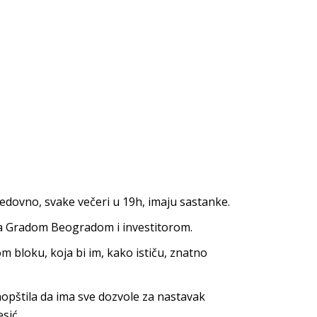
edovno, svake večeri u 19h, imaju sastanke.
 sa Gradom Beogradom i investitorom.
m bloku, koja bi im, kako ističu, znatno
saopštila da ima sve dozvole za nastavak
sić.