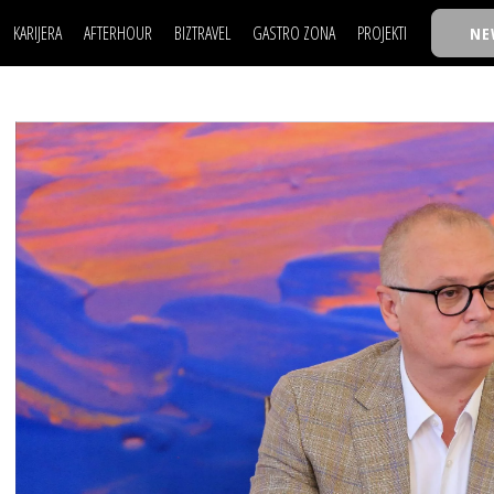
KARIJERA
AFTERHOUR
BIZTRAVEL
GASTRO ZONA
PROJEKTI
NE
POSAO
FILM I SCENA
NAJKOLEGA
LJUDI (HR)
KNJIGE
TASTY TALKS
POSAO
FILM I SCENA
NAJKOLEGA
JE
MOJ UGAO
AUTO SVET
30 ISPOD 30
LJUDI (HR)
KNJIGE
TASTY TALKS
USAVRŠAVANJE
STIL
BACK TO OFFIC
JE
MOJ UGAO
AUTO SVET
30 ISPOD 30
KNOW-HOW
WELLBEING
BIZBENDOVI
USAVRŠAVANJE
STIL
BACK TO OFFIC
BIZKOLEGIJUM
KNOW-HOW
WELLBEING
BIZBENDOVI
BMW BIZNIS LIG
BIZKOLEGIJUM
BIZLIFE WEEK
BMW BIZNIS LIG
IZJAVA GODINE
BIZLIFE WEEK
IZJAVA GODINE