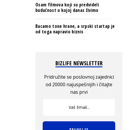
Osam filmova koji su predvideli
budućnost u kojoj danas živimo
Bacamo tone hrane, a srpski startap je
od toga napravio biznis
BIZLIFE NEWSLETTER
Pridružite se poslovnoj zajednici
od 20000 najuspešnijih i čitajte
nas prvi
PRIJAVI SE