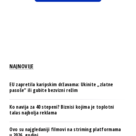
NAJNOVIJE
EU zapretila karipskim državama: Ukinite „zlatne
pasoše“ ili gubite bezvizni režim
Ko navija za 40 stepeni? Biznisi kojima je toplotni
talas najbolja reklama
Ovo su najgledaniji filmovi na striming platformama
u 2026. godini