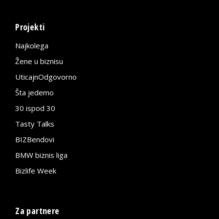
Projekti
Najkolega
Žene u biznisu
UticajnOdgovorno
Šta jedemo
30 ispod 30
Tasty Talks
BIZBendovi
BMW biznis liga
Bizlife Week
Za partnere