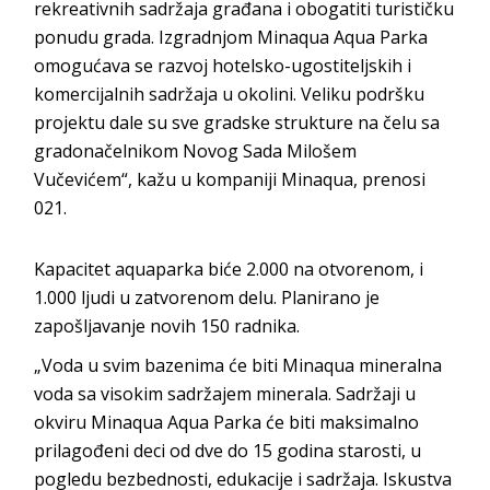
rekreativnih sadržaja građana i obogatiti turističku
ponudu grada. Izgradnjom Minaqua Aqua Parka
omogućava se razvoj hotelsko-ugostiteljskih i
komercijalnih sadržaja u okolini. Veliku podršku
projektu dale su sve gradske strukture na čelu sa
gradonačelnikom Novog Sada Milošem
Vučevićem“, kažu u kompaniji Minaqua, prenosi
021.
Kapacitet aquaparka biće 2.000 na otvorenom, i
1.000 ljudi u zatvorenom delu. Planirano je
zapošljavanje novih 150 radnika.
„Voda u svim bazenima će biti Minaqua mineralna
voda sa visokim sadržajem minerala. Sadržaji u
okviru Minaqua Aqua Parka će biti maksimalno
prilagođeni deci od dve do 15 godina starosti, u
pogledu bezbednosti, edukacije i sadržaja. Iskustva