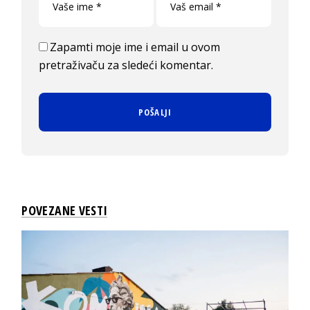
Zapamti moje ime i email u ovom
pretraživaču za sledeći komentar.
POVEZANE VESTI