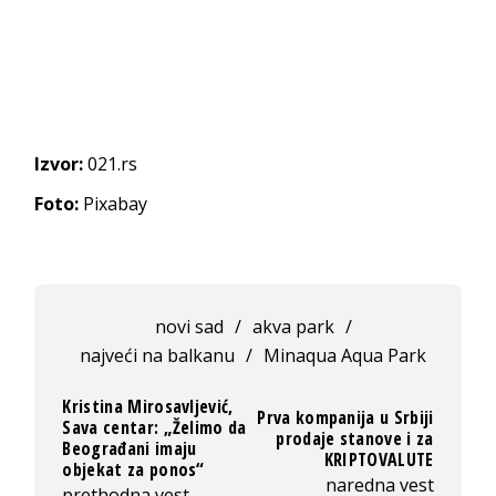
Izvor:
021.rs
Foto:
Pixabay
novi sad
/
akva park
/
najveći na balkanu
/
Minaqua Aqua Park
Kristina Mirosavljević,
Prva kompanija u Srbiji
Sava centar: „Želimo da
prodaje stanove i za
Beograđani imaju
KRIPTOVALUTE
objekat za ponos“
naredna vest
prethodna vest