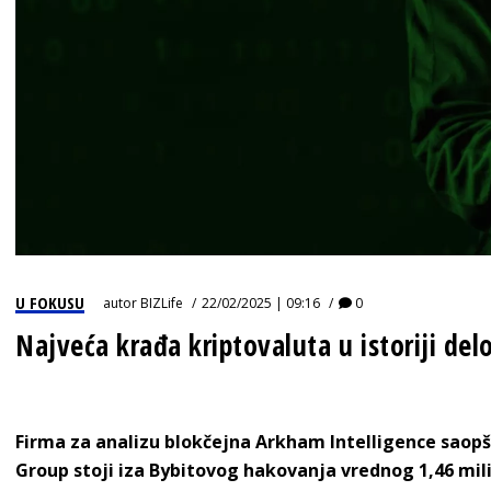
U FOKUSU
autor
BIZLife
22/02/2025 | 09:16
0
Najveća krađa kriptovaluta u istoriji de
Firma za analizu blokčejna Arkham Intelligence saopš
Group stoji iza Bybitovog hakovanja vrednog 1,46 mili