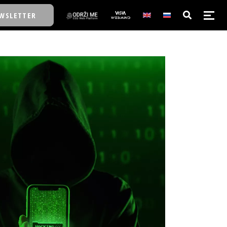
WSLETTER
E/SCHOOL
E/SCHOOL
A
A