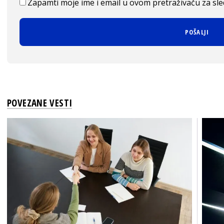
Zapamti moje ime i email u ovom pretraživaču za sl
POVEZANE VESTI