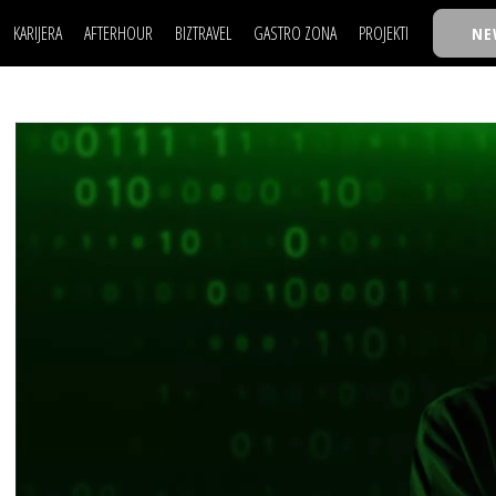
KARIJERA
AFTERHOUR
BIZTRAVEL
GASTRO ZONA
PROJEKTI
NE
POSAO
FILM I SCENA
NAJKOLEGA
LJUDI (HR)
KNJIGE
TASTY TALKS
POSAO
FILM I SCENA
NAJKOLEGA
JE
MOJ UGAO
AUTO SVET
30 ISPOD 30
LJUDI (HR)
KNJIGE
TASTY TALKS
USAVRŠAVANJE
STIL
BACK TO OFFIC
JE
MOJ UGAO
AUTO SVET
30 ISPOD 30
KNOW-HOW
WELLBEING
BIZBENDOVI
USAVRŠAVANJE
STIL
BACK TO OFFIC
BIZKOLEGIJUM
KNOW-HOW
WELLBEING
BIZBENDOVI
BMW BIZNIS LIG
BIZKOLEGIJUM
BIZLIFE WEEK
BMW BIZNIS LIG
IZJAVA GODINE
BIZLIFE WEEK
IZJAVA GODINE