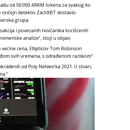
gradu od 50.000 ARKM tokena za svakog ko
je ončejn detektiv ZachXBT dostavio
akerska grupa.
ansakcija i povezanih novčanika korišćenih
remenske analize“, stoji u objavi.
a većine cena, Ellipticov Tom Robinson
rađom svih vremena, s određenom razlikom“.
ukradenih od Poly Networka 2021. U stvari,
na.“