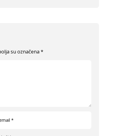
olja su označena
*