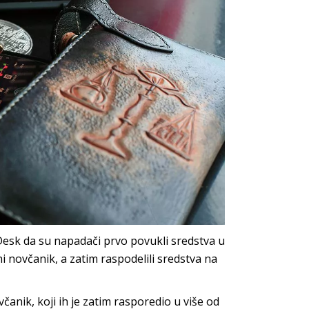
Desk da su napadači prvo povukli sredstva u
i novčanik, a zatim raspodelili sredstva na
anik, koji ih je zatim rasporedio u više od