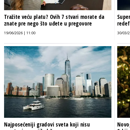
Tražite veću platu? Ovih 7 stvari morate da
Super
znate pre nego što uđete u pregovore
redef
19/06/2026 | 11:00
30/03/2
Najposećeniji gradovi sveta koji nisu
Novog