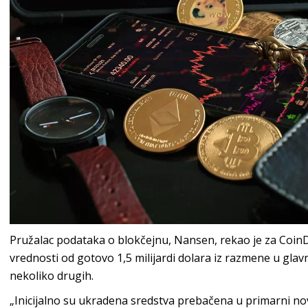
Pružalac podataka o blokčejnu, Nansen, rekao je za Coin
vrednosti od gotovo 1,5 milijardi dolara iz razmene u glavn
nekoliko drugih.
„Inicijalno su ukradena sredstva prebačena u primarni novč