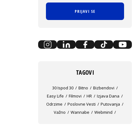
PRIJAVI SE
TAGOVI
30 Ispod 30
Bitno
Bizbendovi
Easy Life
Filmovi
HR
Izjava Dana
Odrzime
Poslovne Vesti
Putovanja
Važno
Wannabe
Webmind