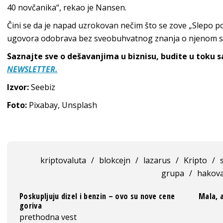
40 novčanika“, rekao je Nansen.
Čini se da je napad uzrokovan nečim što se zove „Slepo p
ugovora odobrava bez sveobuhvatnog znanja o njenom s
Saznajte sve o dešavanjima u biznisu, budite u toku 
NEWSLETTER.
Izvor:
Seebiz
Foto:
Pixabay, Unsplash
kriptovaluta
/
blokcejn
/
lazarus
/
Kripto
/
grupa
/
hakova
Poskupljuju dizel i benzin – ovo su nove cene
Mala, a
goriva
prethodna vest