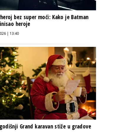
heroj bez super moći: Kako je Batman
inisao heroje
026 | 13:40
odišnji Grand karavan stiže u gradove