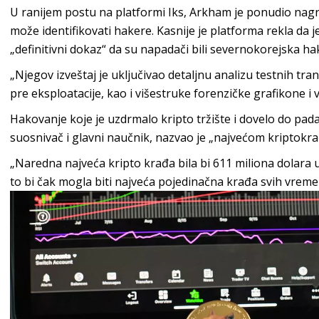
U ranijem postu na platformi Iks, Arkham je ponudio na
može identifikovati hakere. Kasnije je platforma rekla da 
„definitivni dokaz“ da su napadači bili severnokorejska h
„Njegov izveštaj je uključivao detaljnu analizu testnih tr
pre eksploatacije, kao i višestruke forenzičke grafikone i v
Hakovanje koje je uzdrmalo kripto tržište i dovelo do pad
suosnivač i glavni naučnik, nazvao je „najvećom kriptok
„Naredna najveća kripto krađa bila bi 611 miliona dolara 
to bi čak mogla biti najveća pojedinačna krađa svih vreme