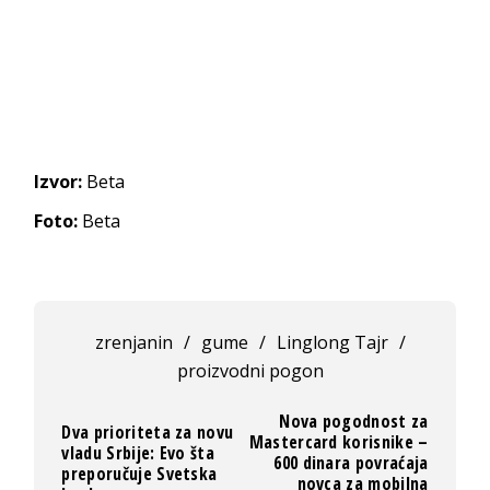
Izvor:
Beta
Foto:
Beta
zrenjanin
/
gume
/
Linglong Tajr
/
proizvodni pogon
Nova pogodnost za
Dva prioriteta za novu
Mastercard korisnike –
vladu Srbije: Evo šta
600 dinara povraćaja
preporučuje Svetska
novca za mobilna