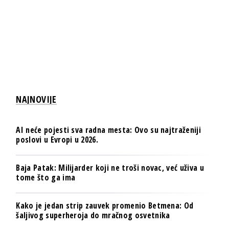
NAJNOVIJE
AI neće pojesti sva radna mesta: Ovo su najtraženiji
poslovi u Evropi u 2026.
Baja Patak: Milijarder koji ne troši novac, već uživa u
tome što ga ima
Kako je jedan strip zauvek promenio Betmena: Od
šaljivog superheroja do mračnog osvetnika