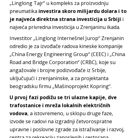
„Linglong Tajr“ u kompleks za proizvodnju
pneumatika
investira skoro milijardu dolara i to
je najveća direktna strana investicija u Srbiji
i
najveća privredna investicija u Zrenjaninu ikada.
Investitor „Linglong Internešnel Jurop“ Zrenjanin
odredio je za izvođače radova kineske kompanije
„China Energy Engineering Group“ (CEEC) i „China
Road and Bridge Corporation“ (CRBC), koje su
angažovale i brojne podizvođače iz Srbije,
uključujući i zrenjaninske, a za projektanta
beogradsku firmu „Mašinoprojekt Kopring“.
U prvoj fazi podižu se tri ulazne kapije, dve
trafostanice i mreža lokalnih električnih
vodova
, a istovremeno, u sklopu druge faze,
izvode se radovi na izgradnji četvorospratne
upravne i poslovne zgrade za istraživanje i razvoj,
centra za rekreaciju zaposlenih i restorana,