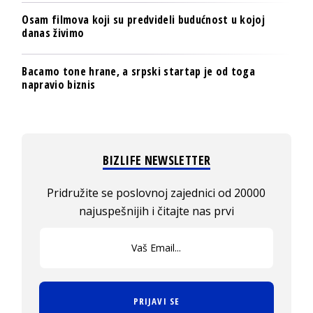
Osam filmova koji su predvideli budućnost u kojoj
danas živimo
Bacamo tone hrane, a srpski startap je od toga
napravio biznis
BIZLIFE NEWSLETTER
Pridružite se poslovnoj zajednici od 20000
najuspešnijih i čitajte nas prvi
PRIJAVI SE