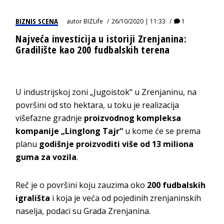
BIZNIS SCENA
autor
BIZLife
26/10/2020 | 11:33
1
Najveća investicija u istoriji Zrenjanina:
Gradilište kao 200 fudbalskih terena
U industrijskoj zoni „Jugoistok“ u Zrenjaninu, na
površini od sto hektara, u toku je realizacija
višefazne gradnje
proizvodnog kompleksa
kompanije „Linglong Tajr“
u kome će se prema
planu
godišnje proizvoditi više od 13 miliona
guma za vozila
.
Reč je o površini koju zauzima oko
200 fudbalskih
igrališta
i koja je veća od pojedinih zrenjaninskih
naselja, podaci su Grada Zrenjanina.