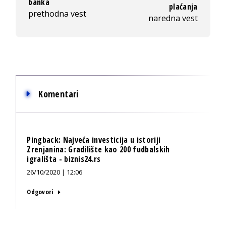
banka
plaćanja
prethodna vest
naredna vest
Komentari
Pingback:
Najveća investicija u istoriji
Zrenjanina: Gradilište kao 200 fudbalskih
igrališta - biznis24.rs
26/10/2020 | 12:06
Odgovori