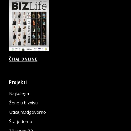
ČITAJ ONLINE
Projekti
Najkolega
Žene u biznisu
UticajnOdgovorno
Šta jedemo
30 ispod 30