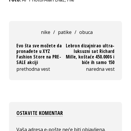
nike
/
patike
/
obuca
Evo šta sve možete da
Lebron dizajnirao ultra-
pronađete u XYZ
luksuzni sat Richard
Fashion Store na PRE-
Mille, koštaće 450.000$ i
SALE akciji
biće ih samo 150
prethodna vest
naredna vest
OSTAVITE KOMENTAR
Vaša adresa e-pošte neće biti objavljena.