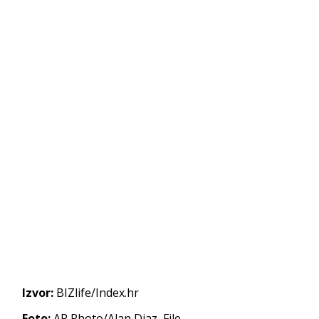
Izvor:
BIZlife/Index.hr
Foto:
AP Photo/Alan Diaz, File