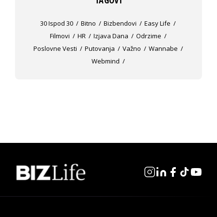
30 Ispod 30
Bitno
Bizbendovi
Easy Life
Filmovi
HR
Izjava Dana
Odrzime
Poslovne Vesti
Putovanja
Važno
Wannabe
Webmind