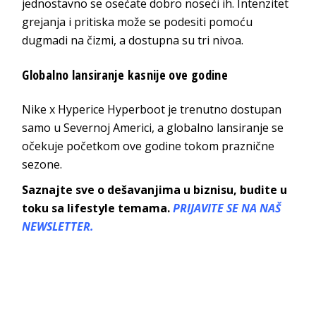
jednostavno se osećate dobro noseći ih. Intenzitet
grejanja i pritiska može se podesiti pomoću
dugmadi na čizmi, a dostupna su tri nivoa.
Globalno lansiranje kasnije ove godine
Nike x Hyperice Hyperboot je trenutno dostupan
samo u Severnoj Americi, a globalno lansiranje se
očekuje početkom ove godine tokom praznične
sezone.
Saznajte sve o dešavanjima u biznisu, budite u
toku sa lifestyle temama.
PRIJAVITE SE NA NAŠ
NEWSLETTER.