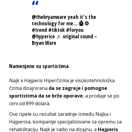
@thebryanware
yeah it’s the
technology for me… 🤖⚙️
#trend
#tiktok
#foryou
@hyperice
♬ original sound –
Bryan Ware
Namenjene su sportistima
Najk x Hajperis Hiperčizma je visokotehnološka
čizma dizajnirana
da se zagreje i pomogne
sportistima da se brže oporave
, a prodaje se po
ceni od 899 dolara.
Ove cipele su rezultat saradnje između Najka i
Hajperisa, kompanije specijalizovane za opremu za
rehabilitaciju. Najk je radio na dizajnu, a
Hajperis