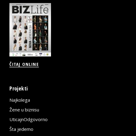
ČITAJ ONLINE
Projekti
Najkolega
Žene u biznisu
UticajnOdgovorno
Šta jedemo