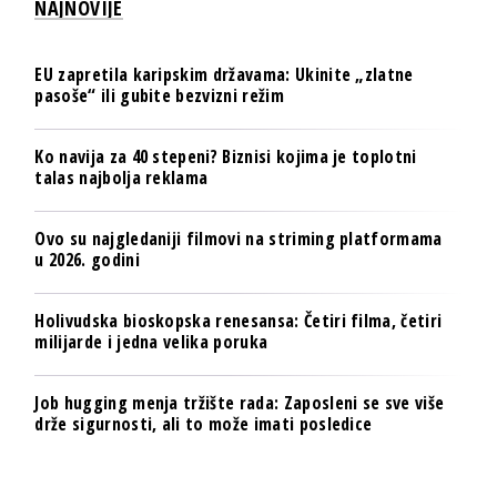
NAJNOVIJE
EU zapretila karipskim državama: Ukinite „zlatne
pasoše“ ili gubite bezvizni režim
Ko navija za 40 stepeni? Biznisi kojima je toplotni
talas najbolja reklama
Ovo su najgledaniji filmovi na striming platformama
u 2026. godini
Holivudska bioskopska renesansa: Četiri filma, četiri
milijarde i jedna velika poruka
Job hugging menja tržište rada: Zaposleni se sve više
drže sigurnosti, ali to može imati posledice