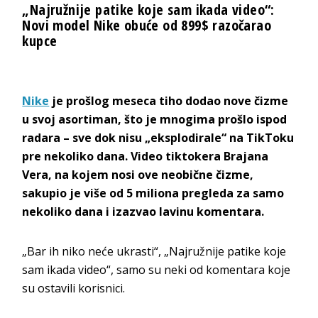
„Najružnije patike koje sam ikada video“:
Novi model Nike obuće od 899$ razočarao
kupce
Nike
je prošlog meseca tiho dodao nove čizme
u svoj asortiman, što je mnogima prošlo ispod
radara – sve dok nisu „eksplodirale“ na TikToku
pre nekoliko dana. Video tiktokera Brajana
Vera, na kojem nosi ove neobične čizme,
sakupio je više od 5 miliona pregleda za samo
nekoliko dana i izazvao lavinu komentara.
„Bar ih niko neće ukrasti“, „Najružnije patike koje
sam ikada video“, samo su neki od komentara koje
su ostavili korisnici.