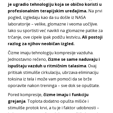
je ugradio tehnologiju koja se obično koristi u
profesionalnim terapijskim uređajima.
Na prvi
pogled, izgledaju kao da su došle iz NASA
laboratorije – velike, glomazne i veoma uočljive.
Iako su sportisti već navikli na glomazne patike za
trčanje, ove cipele ipak podižu lestvicu
. Ali postoji
razlog za njihov neobičan izgled.
Čizme imaju tehnologiju kompresije vazduha.
Jednostavno rečeno,
čizme se same naduvaju i
ispuštaju vazduh u ritmičnim talasima
. Ovaj
pritisak stimuliše cirkulaciju, ubrzava eliminaciju
toksina iz tela i može vam pomoći da se brže
oporavite nakon treninga – sve dok se opuštate.
Pored kompresije,
čizme imaju i funkciju
grejanja
. Toplota dodatno opušta mišiće i
stimuliše protok krvi, a tu je i faktor udobnosti –