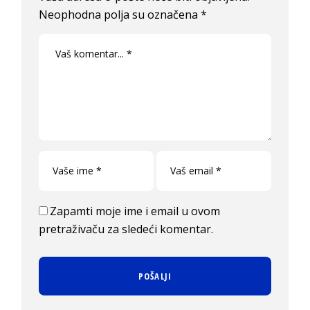
Neophodna polja su označena
*
Zapamti moje ime i email u ovom
pretraživaču za sledeći komentar.