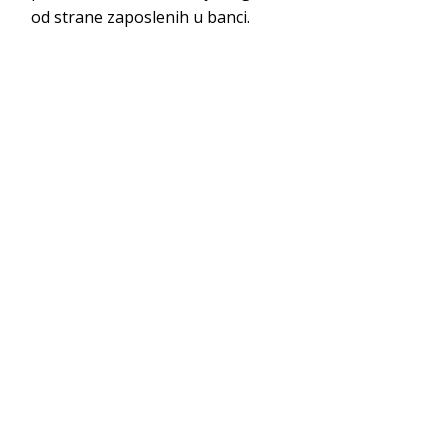
od strane zaposleni
h u banci.