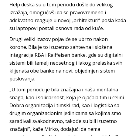
Help deska
su u tom periodu došle do velikog
izražaja, omogućivši da se pravovremeno i
adekvatno reaguje u novoj „arhitekturi” posla kada
su laptopovi postali osnova rad
a od kuće.
Drugi veliki izazov pojaviće se ubrzo nakon
korone. Bila je to izuzetno zahtevna i složena
integracija RBA i
Raiffeisen
banke, gde su digitalni
sistemi bili temelj neosetnog i lakog prelaska svih
klijenata obe banke na novi, objedinjen sistem
p
oslovanja.
„U tom periodu je bila značajna i naša mentalna
snaga, kao i solidarnost, koja je ojačala tim u celini.
Dobra organizacija i timski rad, kao i logistika sa
drugim organizacionim jedinicama sa kojima smo
sarađivali svakodnevno, takođe su bili izuzetno
značajni”, kaže Mirko, dodajući da nema