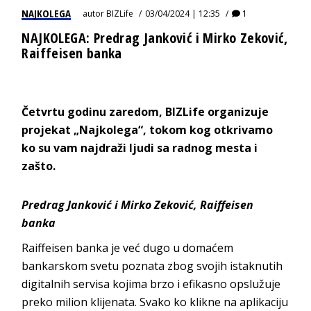
NAJKOLEGA
autor
BIZLife
03/04/2024 | 12:35
1
NAJKOLEGA: Predrag Janković i Mirko Zeković,
Raiffeisen banka
Četvrtu godinu zaredom,
BIZLife
organizuje
projekat „
Najkolega
“, tokom kog otkrivamo
ko su vam najdraži ljudi sa radnog mesta i
zašto.
Predrag Janković i Mirko Zeković,
Raiffeisen
banka
Raiffeisen
banka je već dugo u domaćem
bankarskom svetu poznata zbog svojih istaknutih
digitalnih servisa kojima brzo i efikasno opslužuje
preko milion klijenata. Svako ko klikne na aplikaciju