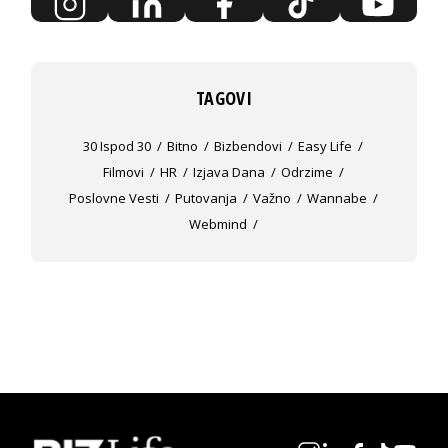
TAGOVI
30 Ispod 30
Bitno
Bizbendovi
Easy Life
Filmovi
HR
Izjava Dana
Odrzime
Poslovne Vesti
Putovanja
Važno
Wannabe
Webmind