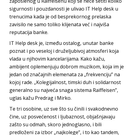
zaposlenog u
Raiffeisenu
koji se neće setiti koliko
sigurnosti i pouzdanosti je ulivao
IT Help
desk
u
trenucima kada je od besprekornog prelaska
zavisilo ne samo toliko klijenata već i najviša
reputac
ija banke.
IT Help desk
je, između ostalog, unutar banke
poznat i po veseloj i druželjubivoj atmosferi koja
vlada u njihovim kancelarijama. Kako kažu,
ambijent oplemenjuju dobrom muzikom, koja im je
jedan od značajnih elemenata za „frekvenciju” na
kojoj rade. „Kolegijalnost, timski duh i solidarnost
generalno su najveća snaga sistema
Raiffeisen
”,
uglas kažu Predra
g i Mirko.
Te tri osobine, uz sve što su činili i svakodnevno
čine, uz posvećenost i ljubaznost, objašnjavaju
zašto su odmah, skoro jednoglasno, i bili
predloženi za izbor „najkolege”, i to kao tandem,