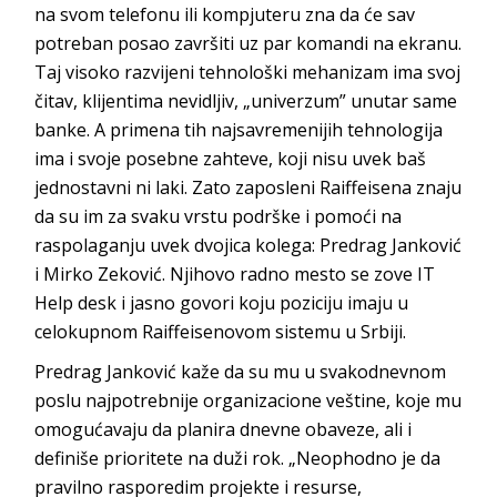
na svom telefonu ili kompjuteru zna da će sav
potreban posao završiti uz par komandi na ekranu.
Taj visoko razvijeni tehnološki mehanizam ima svoj
čitav, klijentima nevidljiv, „univerzum” unutar same
banke. A primena tih najsavremenijih tehnologija
ima i svoje posebne zahteve, koji nisu uvek baš
jednostavni ni laki. Zato zaposleni
Raiffeisena
znaju
da su im za svaku vrstu podrške i pomoći na
raspolaganju uvek dvojica kolega: Predrag Janković
i Mirko Zeković. Njihovo radno mesto se zove
IT
Help desk
i jasno govori koju poziciju imaju u
celokupnom
Raiffeisenovom
sistemu
u Srbiji.
Predrag Janković
kaže da su mu u svakodnevnom
poslu najpotrebnije organizacione veštine, koje mu
omogućavaju da planira dnevne obaveze, ali i
definiše prioritete na duži rok. „Neophodno je da
pravilno rasporedim projekte i resurse,