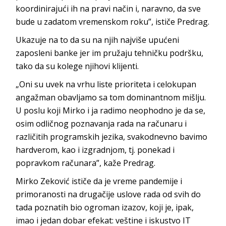
koordinirajući ih na pravi način i, naravno, da sve
bude u zadatom vremenskom roku”, istič
e Predrag.
Ukazuje na to da su na njih najviše upućeni
zaposleni banke jer im pružaju tehničku podršku,
tako da su kolege njihovi
klijenti.
„Oni su uvek na vrhu liste prioriteta i celokupan
angažman obavljamo sa tom dominantnom mišlju.
U poslu koji Mirko i ja radimo neophodno je da se,
osim odličnog poznavanja rada na računaru i
različitih programskih jezika, svakodnevno bavimo
hardverom, kao i izgradnjom, tj. ponekad i
popravkom računara”, kaž
e Predrag.
Mirko Zeković
ističe da je vreme pandemije i
primoranosti na drugačije uslove rada od svih do
tada poznatih bio ogroman izazov, koji je, ipak,
imao i jedan dobar efekat: veštine i iskustvo
IT