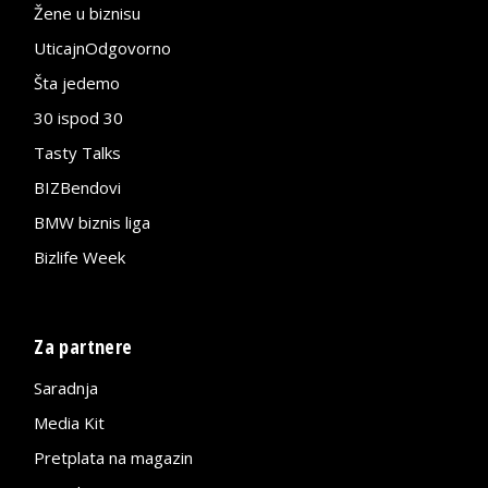
Žene u biznisu
UticajnOdgovorno
Šta jedemo
30 ispod 30
Tasty Talks
BIZBendovi
BMW biznis liga
Bizlife Week
Za partnere
Saradnja
Media Kit
Pretplata na magazin