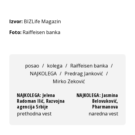
Izvor:
BIZLife Magazin
Foto:
Raiffeisen banka
posao
/
kolega
/
Raiffeisen banka
/
NAJKOLEGA
/
Predrag Janković
/
Mirko Zeković
NAJKOLEGA: Jelena
NAJKOLEGA: Jasmina
Radoman Ilić, Razvojna
Belovuković,
agencija Srbije
Pharmanova
prethodna vest
naredna vest