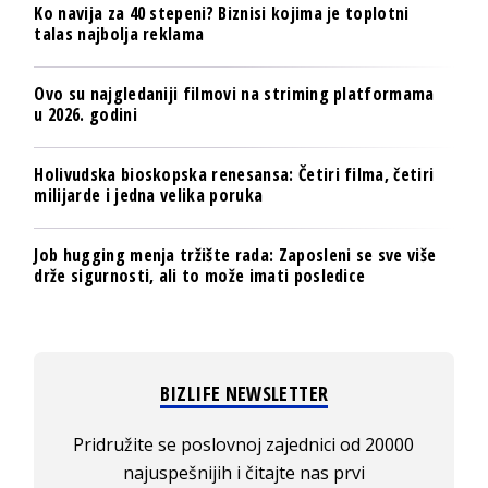
Ko navija za 40 stepeni? Biznisi kojima je toplotni
talas najbolja reklama
Ovo su najgledaniji filmovi na striming platformama
u 2026. godini
Holivudska bioskopska renesansa: Četiri filma, četiri
milijarde i jedna velika poruka
Job hugging menja tržište rada: Zaposleni se sve više
drže sigurnosti, ali to može imati posledice
BIZLIFE NEWSLETTER
Pridružite se poslovnoj zajednici od 20000
najuspešnijih i čitajte nas prvi