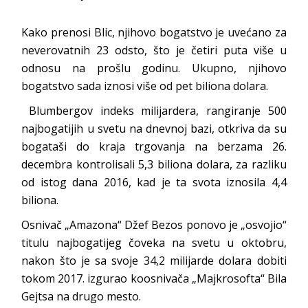
Kako prenosi Blic, njihovo bogatstvo je uvećano za
neverovatnih 23 odsto, što je četiri puta više u
odnosu na prošlu godinu. Ukupno, njihovo
bogatstvo sada iznosi više od pet biliona dolara.
Blumbergov indeks milijardera, rangiranje 500
najbogatijih u svetu na dnevnoj bazi, otkriva da su
bogataši do kraja trgovanja na berzama 26.
decembra kontrolisali 5,3 biliona dolara, za razliku
od istog dana 2016, kad je ta svota iznosila 4,4
biliona.
Osnivač „Amazona“ Džef Bezos ponovo je „osvojio“
titulu najbogatijeg čoveka na svetu u oktobru,
nakon što je sa svoje 34,2 milijarde dolara dobiti
tokom 2017. izgurao koosnivača „Majkrosofta“ Bila
Gejtsa na drugo mesto.