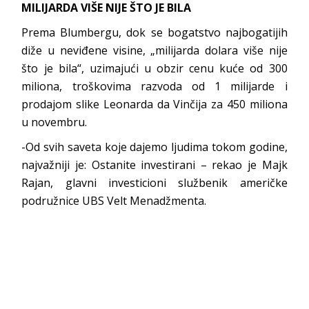
MILIJARDA VIŠE NIJE ŠTO JE BILA
Prema Blumbergu, dok se bogatstvo najbogatijih
diže u neviđene visine, „milijarda dolara više nije
što je bila“, uzimajući u obzir cenu kuće od 300
miliona, troškovima razvoda od 1 milijarde i
prodajom slike Leonarda da Vinčija za 450 miliona
u novembru.
-Od svih saveta koje dajemo ljudima tokom godine,
najvažniji je: Ostanite investirani – rekao je Majk
Rajan, glavni investicioni službenik američke
podružnice UBS Velt Menadžmenta.