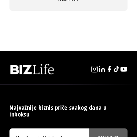
Najvažnije biznis priče svakog dana u
inboksu