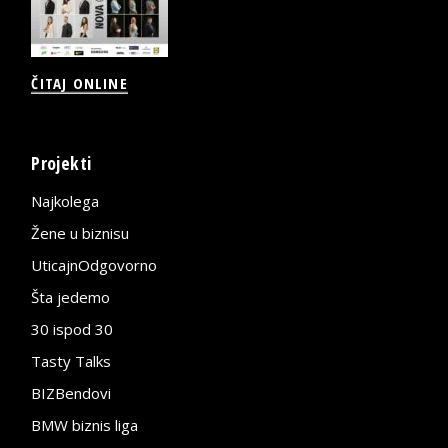
ČITAJ ONLINE
Projekti
Najkolega
Žene u biznisu
UticajnOdgovorno
Šta jedemo
30 ispod 30
Tasty Talks
BIZBendovi
BMW biznis liga