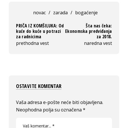
novac
/
zarada
/
bogaćenje
PRIČA IZ KOMŠILUKA: Od
Šta nas čeka:
kuće do kuće u potrazi
Ekonomska predviđanja
za radnicima
za 2018.
prethodna vest
naredna vest
OSTAVITE KOMENTAR
Vaša adresa e-pošte neće biti objavljena.
Neophodna polja su označena
*