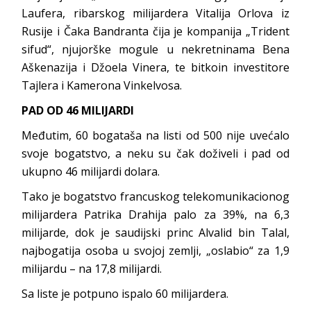
Laufera, ribarskog milijardera Vitalija Orlova iz
Rusije i Čaka Bandranta čija je kompanija „Trident
sifud“, njujorške mogule u nekretninama Bena
Aškenazija i Džoela Vinera, te bitkoin investitore
Tajlera i Kamerona Vinkelvosa.
PAD OD 46 MILIJARDI
Međutim, 60 bogataša na listi od 500 nije uvećalo
svoje bogatstvo, a neku su čak doživeli i pad od
ukupno 46 milijardi dolara.
Tako je bogatstvo francuskog telekomunikacionog
milijardera Patrika Drahija palo za 39%, na 6,3
milijarde, dok je saudijski princ Alvalid bin Talal,
najbogatija osoba u svojoj zemlji, „oslabio“ za 1,9
milijardu – na 17,8 milijardi.
Sa liste je potpuno ispalo 60 milijardera.