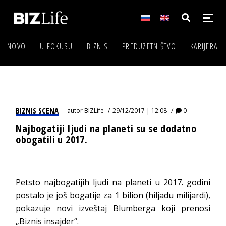
NOVO
U FOKUSU
BIZNIS
PREDUZETNIŠTVO
KARIJERA
BIZNIS SCENA
autor
BIZLife
29/12/2017 | 12:08
0
Najbogatiji ljudi na planeti su se dodatno
obogatili u 2017.
Petsto najbogatijih ljudi na planeti u 2017. godini
postalo je još bogatije za 1 bilion (hiljadu milijardi),
pokazuje novi izveštaj Blumberga koji prenosi
„Biznis insajder“.