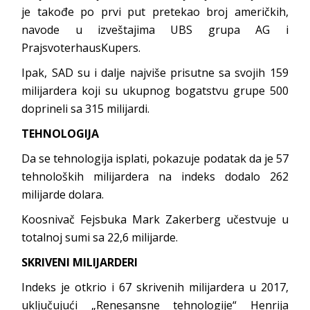
je takođe po prvi put pretekao broj američkih,
navode u izveštajima UBS grupa AG i
PrajsvoterhausKupers.
Ipak, SAD su i dalje najviše prisutne sa svojih 159
milijardera koji su ukupnog bogatstvu grupe 500
doprineli sa 315 milijardi.
TEHNOLOGIJA
Da se tehnologija isplati, pokazuje podatak da je 57
tehnoloških milijardera na indeks dodalo 262
milijarde dolara.
Koosnivač Fejsbuka Mark Zakerberg učestvuje u
totalnoj sumi sa 22,6 milijarde.
SKRIVENI MILIJARDERI
Indeks je otkrio i 67 skrivenih milijardera u 2017,
uključujući „Renesansne tehnologije“ Henrija