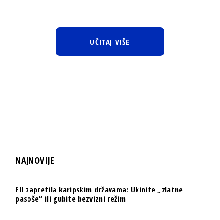
UČITAJ VIŠE
NAJNOVIJE
EU zapretila karipskim državama: Ukinite „zlatne
pasoše“ ili gubite bezvizni režim