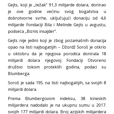
Gejts, koji je „težak“ 91,3 milijarde dolara, donirao
je ove godine većinu svog bogatstva u
dobrotvorne svrhe, uključujući donaciju od 4,6
milijarde Fondaciji Bila i Melinde Gejts u avgustu,
podseća „Biznis insajder“.
Gejts nije jedini koji je zbog pozamašnih donacija
opao na listi najbogatijih – Džordž Soroš je otkrio
u oktobru da je njegova porodica donirala 18
milijardi dolara njegovoj Fondaciji Otvoreno
društvo tokom proteklih godina, podaci su
Blumberga.
Soroš je sada 195. na listi najbogatijih, sa svojih 8
milijardi dolara.
Prema Blumbergovom indeksu, 38 kineskih
milijardera nadodalo je na ukupnu sumu u 2017.
svojih 177 milijardi dolara. Broj azijskih milijardera