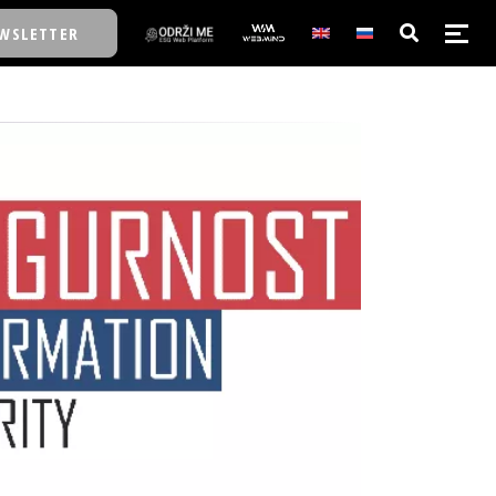
WSLETTER
E/SCHOOL
E/SCHOOL
A
A