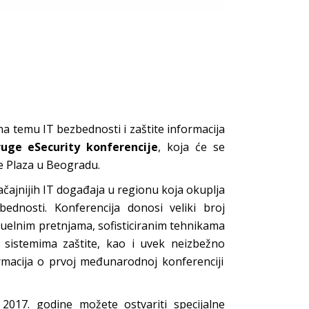
temu IT bezbednosti i zaštite informacija
ruge eSecurity konferencije
, koja će se
 Plaza u Beogradu.
ačajnijih IT događaja u regionu koja okuplja
bednosti. Konferencija donosi veliki broj
uelnim pretnjama, sofisticiranim tehnikama
m sistemima zaštite, kao i uvek neizbežno
ormacija o prvoj međunarodnoj konferenciji
2017. godine možete ostvariti specijalne