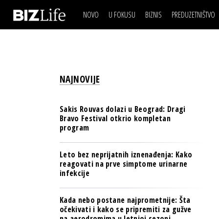
NOVO
U FOKUSU
BIZNIS
PREDUZETNIŠTVO
IZJAVA DANA
BIZNIS SCENA
VIDEO
REAL ESTATE
IZJAVA DANA
BIZNIS SCENA
BREND I KOMUNIKACI
VIDEO
REAL ESTATE
ESG & ENERGY
NAJNOVIJE
BREND I KOMUNIKACI
BANKE
ESG & ENERGY
OSIGURANJE
Sakis Rouvas dolazi u Beograd: Dragi
BANKE
Bravo Festival otkrio kompletan
TECH I AI
program
OSIGURANJE
BIZNIS & SPORT
TECH I AI
Leto bez neprijatnih iznenađenja: Kako
PULS REGIONA
reagovati na prve simptome urinarne
BIZNIS & SPORT
infekcije
NOVO NA RAFU
PULS REGIONA
Kada nebo postane najprometnije: Šta
NOVO NA RAFU
očekivati i kako se pripremiti za gužve
na aerodromima u letnjoj sezoni