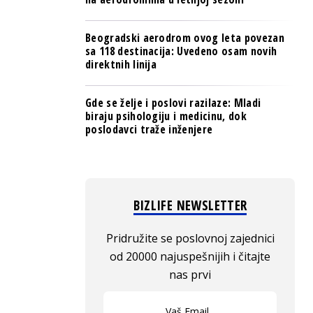
Beogradski aerodrom ovog leta povezan
sa 118 destinacija: Uvedeno osam novih
direktnih linija
Gde se želje i poslovi razilaze: Mladi
biraju psihologiju i medicinu, dok
poslodavci traže inženjere
BIZLIFE NEWSLETTER
Pridružite se poslovnoj zajednici
od 20000 najuspešnijih i čitajte
nas prvi