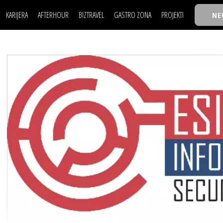
KARIJERA
AFTERHOUR
BIZTRAVEL
GASTRO ZONA
PROJEKTI
NE
POSAO
FILM I SCENA
NAJKOLEGA
LJUDI (HR)
KNJIGE
TASTY TALKS
POSAO
FILM I SCENA
NAJKOLEGA
JE
MOJ UGAO
AUTO SVET
30 ISPOD 30
LJUDI (HR)
KNJIGE
TASTY TALKS
USAVRŠAVANJE
STIL
BACK TO OFFIC
JE
MOJ UGAO
AUTO SVET
30 ISPOD 30
KNOW-HOW
WELLBEING
BIZBENDOVI
USAVRŠAVANJE
STIL
BACK TO OFFIC
BIZKOLEGIJUM
KNOW-HOW
WELLBEING
BIZBENDOVI
BMW BIZNIS LIG
BIZKOLEGIJUM
BIZLIFE WEEK
BMW BIZNIS LIG
IZJAVA GODINE
BIZLIFE WEEK
IZJAVA GODINE