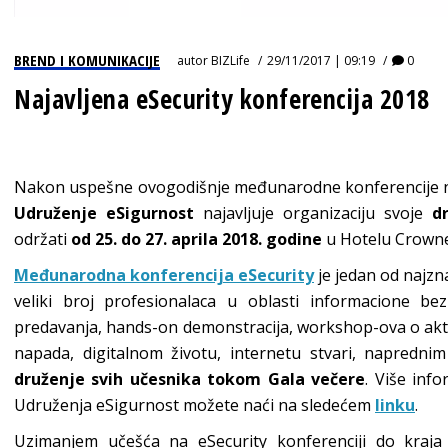
BREND I KOMUNIKACIJE
autor
BIZLife
29/11/2017 | 09:19
0
Najavljena eSecurity konferencija 2018
Nakon uspešne ovogodišnje međunarodne konferencije na 
Udruženje eSigurnost
najavljuje organizaciju svoje
d
održati
od 25. do 27. aprila
2018. godine
u Hotelu Crowne
Međunarodna konferencija eSecurity
je jedan od najzn
veliki broj profesionalaca u oblasti informacione bez
predavanja, hands-on demonstracija, workshop-ova o akt
napada, digitalnom životu, internetu stvari, napredni
druženje svih učesnika tokom Gala večere
. Više inf
Udruženja eSigurnost možete naći na sledećem
linku
.
Uzimanjem učešća na eSecurity konferenciji do kraja 