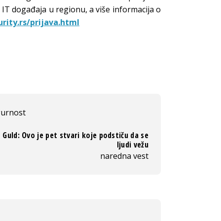
 IT događaja u regionu, a više informacija o
rity.rs/prijava.html
gurnost
 Guld: Ovo je pet stvari koje podstiču da se
ljudi vežu
naredna vest