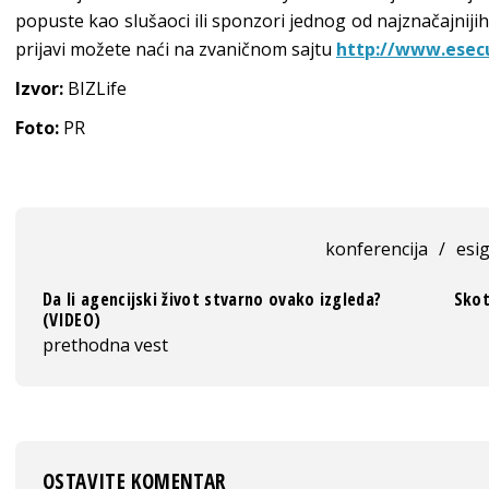
popuste kao slušaoci ili sponzori jednog od najznačajnijih
prijavi možete naći na zvaničnom sajtu
http://www.esecu
Izvor:
BIZLife
Foto:
PR
konferencija
/
esi
Da li agencijski život stvarno ovako izgleda?
Skot
(VIDEO)
prethodna vest
OSTAVITE KOMENTAR