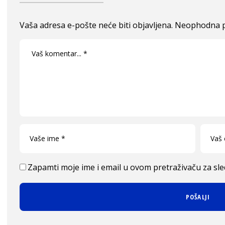
Vaša adresa e-pošte neće biti objavljena.
Neophodna p
Zapamti moje ime i email u ovom pretraživaču za sl