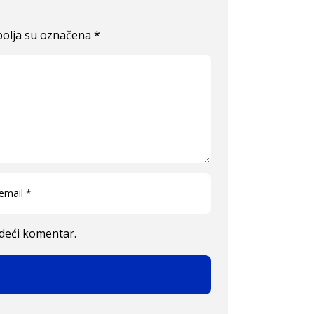
olja su označena
*
edeći komentar.