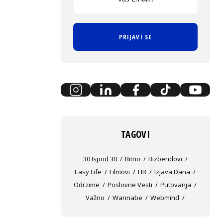
PRIJAVI SE
TAGOVI
30 Ispod 30
Bitno
Bizbendovi
Easy Life
Filmovi
HR
Izjava Dana
Odrzime
Poslovne Vesti
Putovanja
Važno
Wannabe
Webmind