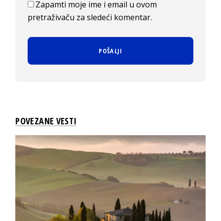
Zapamti moje ime i email u ovom
pretraživaču za sledeći komentar.
POVEZANE VESTI