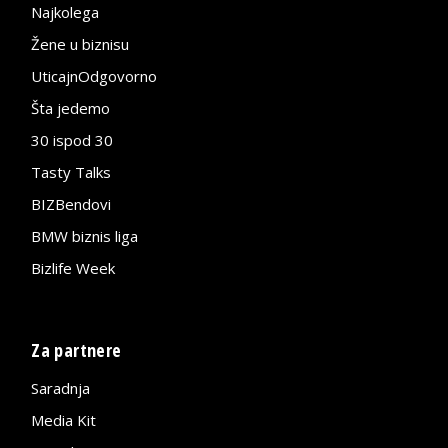
Najkolega
Žene u biznisu
UticajnOdgovorno
Šta jedemo
30 ispod 30
Tasty Talks
BIZBendovi
BMW biznis liga
Bizlife Week
Za partnere
Saradnja
Media Kit