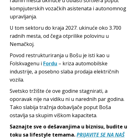
radnih mesta ukinuće u oblasti softvera poput
kompjuterskih vozačkih asistenata i autonomnog
upravljanja.
U tom sektoru do kraja 2027. ukinuće oko 3.700
radnih mesta, od čega otprilike polovinu u
Nemačkoj.
Povod restrukturiranja u Bošu je isti kao u
Folskvagenu i
Fordu
– kriza automobilske
industrije, a posebno slaba prodaja električnih
vozila.
Svetsko tržište će ove godine stagnirati, a
oporavak nije na vidiku ni u narednih par godina.
Tako slabija tražnja dobavljače poput Boša
ostavlja sa skupim viškom kapaciteta.
Saznajte sve o dešavanjima u biznisu, budite u
toku sa lifestyle temama.
PRIJAVITE SE NA NAŠ