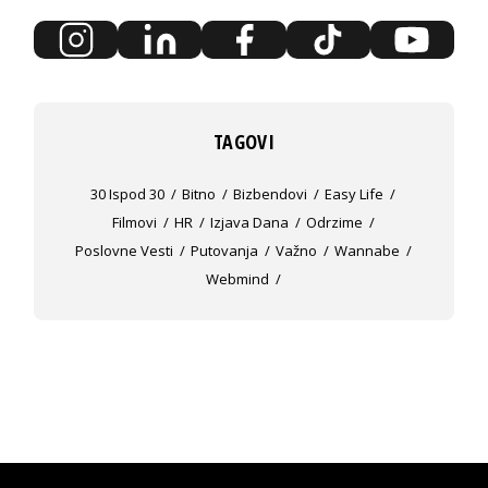
TAGOVI
30 Ispod 30
Bitno
Bizbendovi
Easy Life
Filmovi
HR
Izjava Dana
Odrzime
Poslovne Vesti
Putovanja
Važno
Wannabe
Webmind