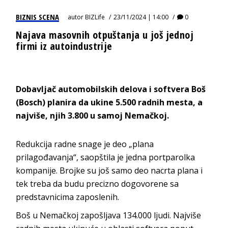
BIZNIS SCENA
autor
BIZLife
23/11/2024 | 14:00
0
Najava masovnih otpuštanja u još jednoj
firmi iz autoindustrije
Dobavljač automobilskih delova i softvera Boš
(Bosch) planira da ukine 5.500 radnih mesta, a
najviše, njih 3.800 u samoj Nemačkoj.
Redukcija radne snage je deo „plana
prilagođavanja“, saopštila je jedna portparolka
kompanije. Brojke su još samo deo nacrta plana i
tek treba da budu precizno dogovorene sa
predstavnicima zaposlenih.
Boš u Nemačkoj zapošljava 134.000 ljudi. Najviše