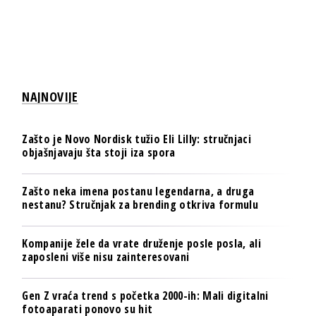
NAJNOVIJE
Zašto je Novo Nordisk tužio Eli Lilly: stručnjaci
objašnjavaju šta stoji iza spora
Zašto neka imena postanu legendarna, a druga
nestanu? Stručnjak za brending otkriva formulu
Kompanije žele da vrate druženje posle posla, ali
zaposleni više nisu zainteresovani
Gen Z vraća trend s početka 2000-ih: Mali digitalni
fotoaparati ponovo su hit