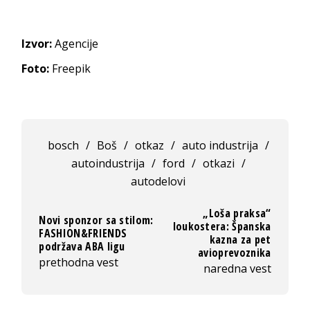
Izvor:
Agencije
Foto:
Freepik
bosch
/
Boš
/
otkaz
/
auto industrija
/
autoindustrija
/
ford
/
otkazi
/
autodelovi
„Loša praksa“
Novi sponzor sa stilom:
loukostera: Španska
FASHION&FRIENDS
kazna za pet
podržava ABA ligu
avioprevoznika
prethodna vest
naredna vest