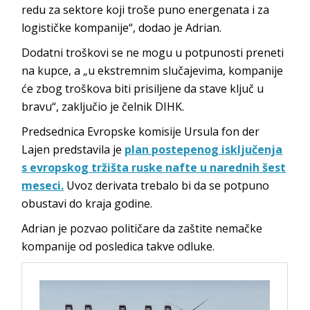
redu za sektore koji troše puno energenata i za
logističke kompanije“, dodao je Adrian.
Dodatni troškovi se ne mogu u potpunosti preneti
na kupce, a „u ekstremnim slučajevima, kompanije
će zbog troškova biti prisiljene da stave ključ u
bravu“, zaključio je čelnik DIHK.
Predsednica Evropske komisije Ursula fon der
Lajen predstavila je
plan postepenog isključenja
s evropskog tržišta ruske nafte u narednih šest
meseci.
Uvoz derivata trebalo bi da se potpuno
obustavi do kraja godine.
Adrian je pozvao političare da zaštite nemačke
kompanije od posledica takve odluke.