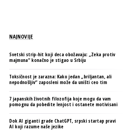
NAJNOVIJE
Svetski strip-hit koji deca obožavaju: „Zeka protiv
majmuna“ konačno je stigao u Srbiju
Toksičnost je zarazna: Kako jedan „briljantan, ali
nepodnošljiv“ zaposleni može da uništi ceo tim
7 japanskih životnih filozofija koje mogu da vam
pomognu da pobedite lenjost i ostanete motivisani
Dok AI giganti grade ChatGPT, srpski startap pravi
AI koji razume naše jezike