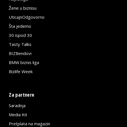
Žene u biznisu
UticajnOdgovorno
Šta jedemo
30 ispod 30
Tasty Talks
BIZBendovi
BMW biznis liga
Bizlife Week
Za partnere
Saradnja
Media Kit
Pretplata na magazin