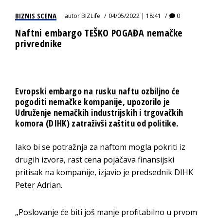
BIZNIS SCENA
autor
BIZLife
04/05/2022 | 18:41
0
Naftni embargo TEŠKO POGAĐA nemačke
privrednike
Evropski embargo na rusku naftu ozbiljno će
pogoditi nemačke kompanije, upozorilo je
Udruženje nemačkih industrijskih i trgovačkih
komora (DIHK) zatraživši zaštitu od politike.
Iako bi se potražnja za naftom mogla pokriti iz
drugih izvora, rast cena pojačava finansijski
pritisak na kompanije, izjavio je predsednik DIHK
Peter Adrian.
„Poslovanje će biti još manje profitabilno u prvom