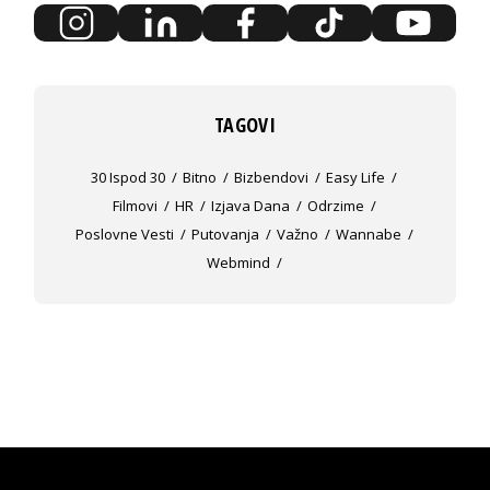
TAGOVI
30 Ispod 30
Bitno
Bizbendovi
Easy Life
Filmovi
HR
Izjava Dana
Odrzime
Poslovne Vesti
Putovanja
Važno
Wannabe
Webmind