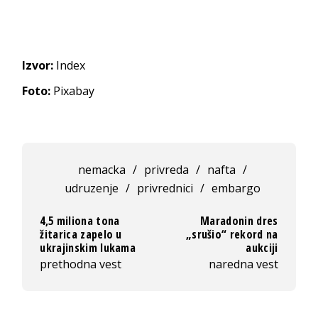
Izvor:
Index
Foto:
Pixabay
nemacka
/
privreda
/
nafta
/
udruzenje
/
privrednici
/
embargo
4,5 miliona tona
Maradonin dres
žitarica zapelo u
„srušio“ rekord na
ukrajinskim lukama
aukciji
prethodna vest
naredna vest