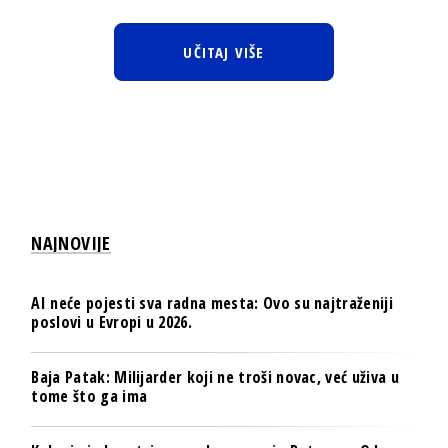
UČITAJ VIŠE
NAJNOVIJE
AI neće pojesti sva radna mesta: Ovo su najtraženiji
poslovi u Evropi u 2026.
Baja Patak: Milijarder koji ne troši novac, već uživa u
tome što ga ima