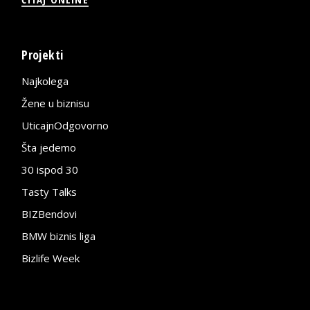
Projekti
Najkolega
Žene u biznisu
UticajnOdgovorno
Šta jedemo
30 ispod 30
Tasty Talks
BIZBendovi
BMW biznis liga
Bizlife Week