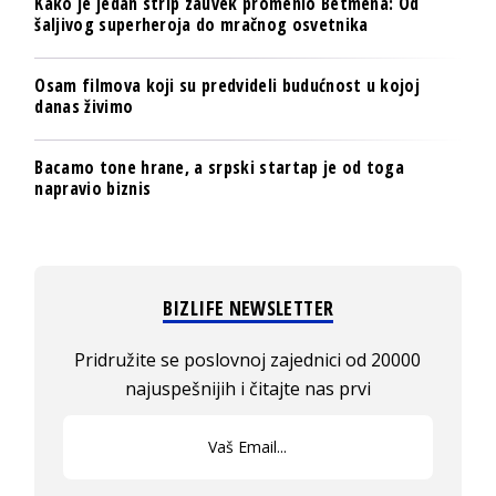
Kako je jedan strip zauvek promenio Betmena: Od
šaljivog superheroja do mračnog osvetnika
Osam filmova koji su predvideli budućnost u kojoj
danas živimo
Bacamo tone hrane, a srpski startap je od toga
napravio biznis
BIZLIFE NEWSLETTER
Pridružite se poslovnoj zajednici od 20000
najuspešnijih i čitajte nas prvi