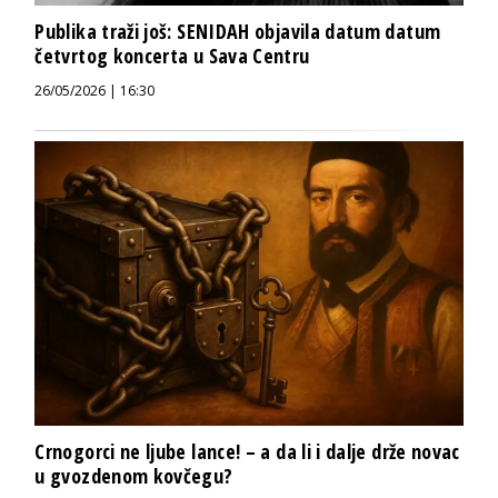
Publika traži još: SENIDAH objavila datum datum
četvrtog koncerta u Sava Centru
26/05/2026 | 16:30
Crnogorci ne ljube lance! – a da li i dalje drže novac
u gvozdenom kovčegu?