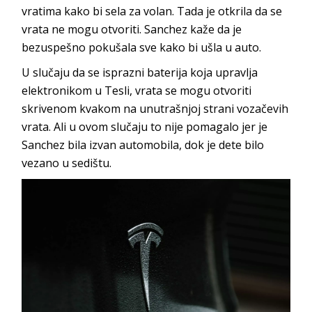
vratima kako bi sela za volan. Tada je otkrila da se
vrata ne mogu otvoriti. Sanchez kaže da je
bezuspešno pokušala sve kako bi ušla u auto.
U slučaju da se isprazni baterija koja upravlja
elektronikom u Tesli, vrata se mogu otvoriti
skrivenom kvakom na unutrašnjoj strani vozačevih
vrata. Ali u ovom slučaju to nije pomagalo jer je
Sanchez bila izvan automobila, dok je dete bilo
vezano u sedištu.