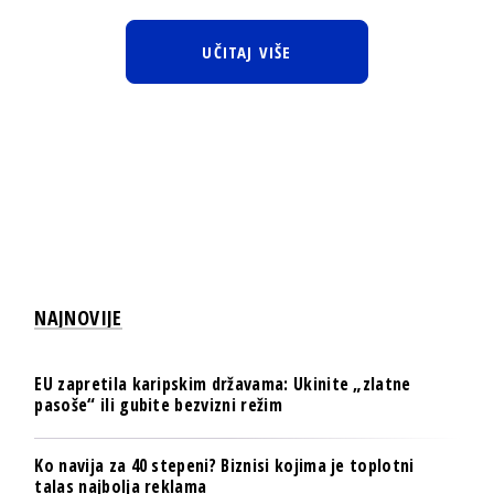
UČITAJ VIŠE
NAJNOVIJE
EU zapretila karipskim državama: Ukinite „zlatne
pasoše“ ili gubite bezvizni režim
Ko navija za 40 stepeni? Biznisi kojima je toplotni
talas najbolja reklama