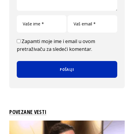
Zapamti moje ime i email u ovom
pretraživaču za sledeći komentar.
POVEZANE VESTI