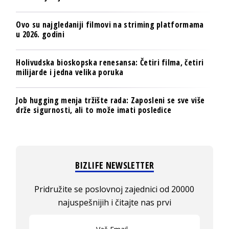
Ovo su najgledaniji filmovi na striming platformama
u 2026. godini
Holivudska bioskopska renesansa: Četiri filma, četiri
milijarde i jedna velika poruka
Job hugging menja tržište rada: Zaposleni se sve više
drže sigurnosti, ali to može imati posledice
BIZLIFE NEWSLETTER
Pridružite se poslovnoj zajednici od 20000
najuspešnijih i čitajte nas prvi