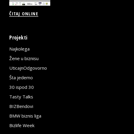
ČITAJ ONLINE
Projekti
Najkolega
Žene u biznisu
UticajnOdgovorno
Šta jedemo
30 ispod 30
Tasty Talks
BIZBendovi
BMW biznis liga
Bizlife Week