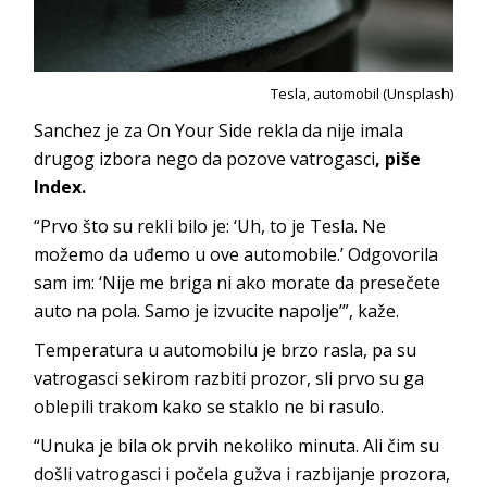
Tesla, automobil (Unsplash)
Sanchez je za On Your Side rekla da nije imala
drugog izbora nego da pozove vatrogasci
, piše
Index
.
“Prvo što su rekli bilo je: ‘Uh, to je Tesla. Ne
možemo da uđemo u ove automobile.’ Odgovorila
sam im: ‘Nije me briga ni ako morate da presečete
auto na pola. Samo je izvucite napolje’”, kaže.
Temperatura u automobilu je brzo rasla, pa su
vatrogasci sekirom razbiti prozor, sli prvo su ga
oblepili trakom kako se staklo ne bi rasulo.
“Unuka je bila ok prvih nekoliko minuta. Ali čim su
došli vatrogasci i počela gužva i razbijanje prozora,