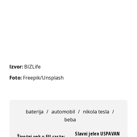
Izvor:
BIZLife
Foto:
Freepik/Unsplash
baterija
/
automobil
/
nikola tesla
/
beba
Slavni jelen USPAVAN
Životni vek u EU raste: