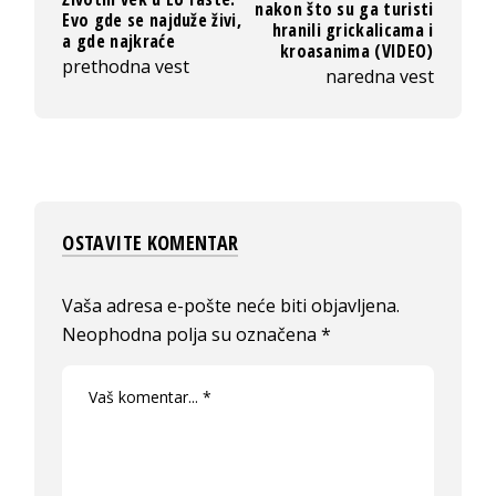
nakon što su ga turisti
Evo gde se najduže živi,
hranili grickalicama i
a gde najkraće
kroasanima (VIDEO)
prethodna vest
naredna vest
OSTAVITE KOMENTAR
Vaša adresa e-pošte neće biti objavljena.
Neophodna polja su označena
*