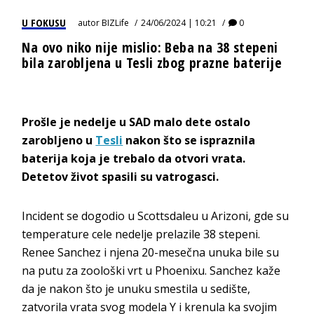
U FOKUSU
autor
BIZLife
24/06/2024 | 10:21
0
Na ovo niko nije mislio: Beba na 38 stepeni
bila zarobljena u Tesli zbog prazne baterije
Prošle je nedelje u SAD malo dete ostalo
zarobljeno u
Tesli
nakon što se ispraznila
baterija koja je trebalo da otvori vrata.
Detetov život spasili su vatrogasci.
Incident se dogodio u Scottsdaleu u Arizoni, gde su
temperature cele nedelje prelazile 38 stepeni.
Renee Sanchez i njena 20-mesečna unuka bile su
na putu za zoološki vrt u Phoenixu. Sanchez kaže
da je nakon što je unuku smestila u sedište,
zatvorila vrata svog modela Y i krenula ka svojim