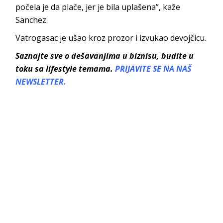
počela je da plače, jer je bila uplašena”, kaže
Sanchez.
Vatrogasac je ušao kroz prozor i izvukao devojčicu.
Saznajte sve o dešavanjima u biznisu, budite u
toku sa lifestyle temama.
PRIJAVITE SE NA NAŠ
NEWSLETTER.