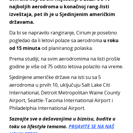
najboljih aerodroma u konačnoj rang-listi
izveštaja, pet ih je u Sjedinjenim američkim
državama.
Da bi se napravilo rangiranje, Cirium je posebno
pogledao da li letovi polaze sa aerodroma
u roku
od 15 minuta
od planiranog polaska.
Prema studiji, na svim aerodromima na listi prošle
godine je više od 75 odsto letova polazilo na vreme.
Sjedinjene američke države na isti su sa 5
aerodroma u prvih 10, uključuju Salt Lake Citi
International, Detroit Metropolitan Waine County
Airport, Seattle-Tacoma International Airport i
Philadelphia International Airport.
Saznajte sve o dešavanjima u biznisu, budite u
toku sa lifestyle temama.
PRIJAVITE SE NA NAŠ