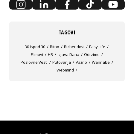
TAGOVI
30 Ispod 30
Bitno
Bizbendovi
Easy Life
Filmovi
HR
Izjava Dana
Odrzime
Poslovne Vesti
Putovanja
Važno
Wannabe
Webmind