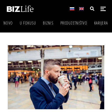
NOVO
U FOKUSU
BIZNIS
PREDUZETNIŠTVO
KARIJERA