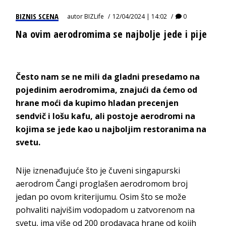
BIZNIS SCENA
autor
BIZLife
12/04/2024 | 14:02
0
Na ovim aerodromima se najbolje jede i pije
Često nam se ne mili da gladni presedamo na
pojedinim aerodromima, znajući da ćemo od
hrane moći da kupimo hladan precenjen
sendvič i lošu kafu, ali postoje aerodromi na
kojima se jede kao u najboljim restoranima na
svetu.
Nije iznenađujuće što je čuveni singapurski
aerodrom Čangi proglašen aerodromom broj
jedan po ovom kriterijumu. Osim što se može
pohvaliti najvišim vodopadom u zatvorenom na
svetu, ima više od 200 prodavaca hrane od kojih