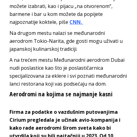
možete izabrati, kao i pijacu „na otvorenom“,
barmene i bar u kom možete da popijete
najpoznatije koktele, piše
CNN.
Na drugom mestu nalazi se međunarodni
aerodrom Tokio-Narita, gde gosti mogu uživati u
japanskoj kulinarskoj tradiciji.
A na trećem mestu Međunarodni aerodrom Dubai
nudi poslastice kao što je poslastičarnica
specijalizovana za eklere i svi poznati međunarodni
lanci restorana koji vas podsećaju na dom.
Aerodromi na kojima se najmanje kasni
Firma za podatke o vazdušnim putovanjima
Cirium pregledala je učinak avio-kompanija i
kako rade aerodromi širom sveta kako bi
utvrdila koji su bili najtačniji u 2023. Od 10