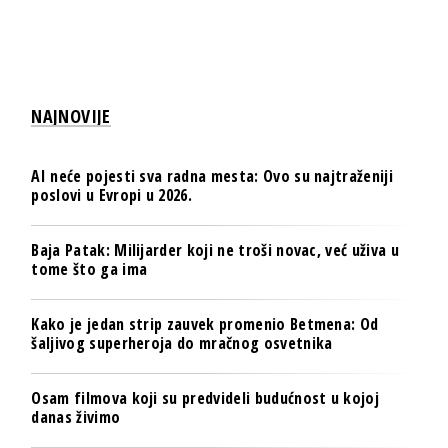
NAJNOVIJE
AI neće pojesti sva radna mesta: Ovo su najtraženiji
poslovi u Evropi u 2026.
Baja Patak: Milijarder koji ne troši novac, već uživa u
tome što ga ima
Kako je jedan strip zauvek promenio Betmena: Od
šaljivog superheroja do mračnog osvetnika
Osam filmova koji su predvideli budućnost u kojoj
danas živimo