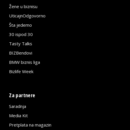
Žene u biznisu
UticajnOdgovorno
Šta jedemo
30 ispod 30
Tasty Talks
BIZBendovi
BMW biznis liga
Bizlife Week
Za partnere
Saradnja
Media Kit
Pretplata na magazin