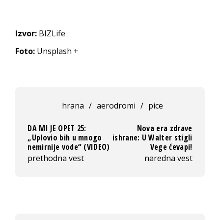
Izvor:
BIZLife
Foto:
Unsplash +
hrana
/
aerodromi
/
pice
DA MI JE OPET 25:
Nova era zdrave
„Uplovio bih u mnogo
ishrane: U Walter stigli
nemirnije vode“ (VIDEO)
Vege ćevapi!
prethodna vest
naredna vest