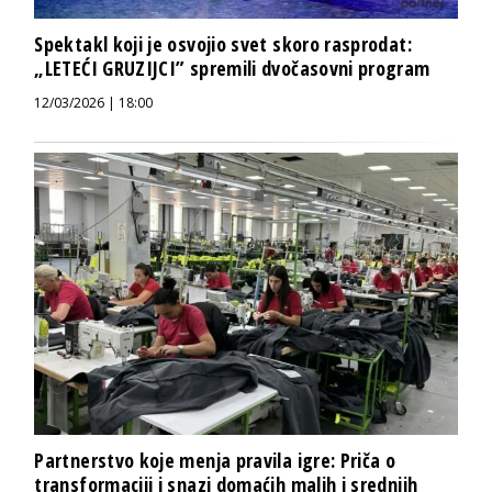
Spektakl koji je osvojio svet skoro rasprodat:
„LETEĆI GRUZIJCI” spremili dvočasovni program
12/03/2026 | 18:00
Partnerstvo koje menja pravila igre: Priča o
transformaciji i snazi domaćih malih i srednjih