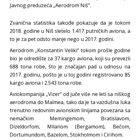
Javnog preduzeća „Aerodrom Niš“.
Zvanična statistika takođe pokazuje da je tokom
2018. godine u Niš sletelo 1.417 putničkih aviona, a
to je za pet odsto manje nego u 2017. godini.
Aerodrom „Konstantin Veliki“ tokom prošle godine
bio je odredište za 37 kargo aviona, koji su prevezli
688 tona robe, što je značajan pad u odnosu na
2017. godinu, pošto je u toj godini registrovano 85
kargo aviona i 2.543 tona robe.
Aviokompanija „Vizer“ od juče više ne leti sa niškog
aerodroma do Malmea, tako da je ta vazdušna luka
trenutno redovnim avionskim linijama povezana sa
nemačkim Memingemom, Bratislavom,
Dizeldorfom, Milanom (Bergamom), Bečom,
Dortumundom, Bazelom, Stokholmom i Cirihom.