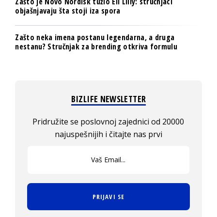
Zašto je Novo Nordisk tužio Eli Lilly: stručnjaci
objašnjavaju šta stoji iza spora
Zašto neka imena postanu legendarna, a druga
nestanu? Stručnjak za brending otkriva formulu
BIZLIFE NEWSLETTER
Pridružite se poslovnoj zajednici od 20000
najuspešnijih i čitajte nas prvi
PRIJAVI SE