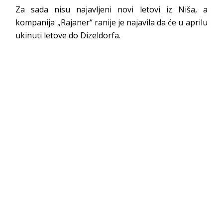
Za sada nisu najavljeni novi letovi iz Niša, a
kompanija „Rajaner“ ranije je najavila da će u aprilu
ukinuti letove do Dizeldorfa.