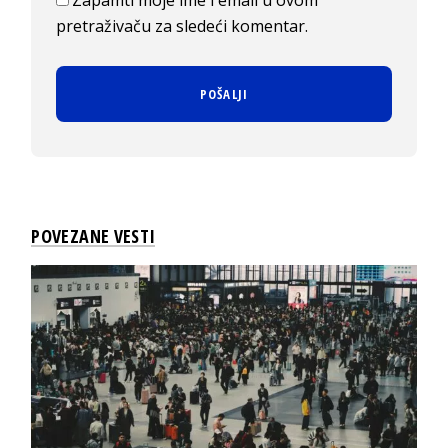
Zapamti moje ime i email u ovom
pretraživaču za sledeći komentar.
POVEZANE VESTI