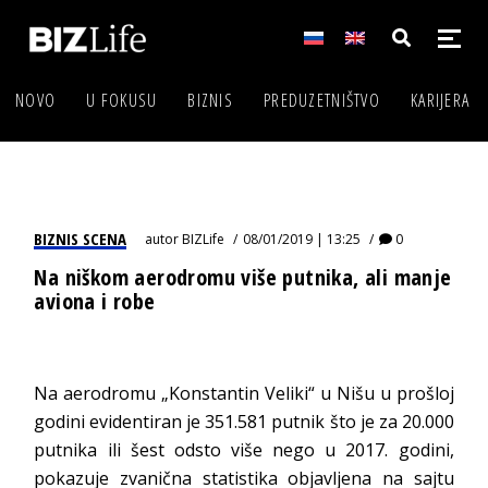
NOVO
U FOKUSU
BIZNIS
PREDUZETNIŠTVO
KARIJERA
BIZNIS SCENA
autor
BIZLife
08/01/2019 | 13:25
0
Na niškom aerodromu više putnika, ali manje
aviona i robe
Na aerodromu „Konstantin Veliki“ u Nišu u prošloj
godini evidentiran je 351.581 putnik što je za 20.000
putnika ili šest odsto više nego u 2017. godini,
pokazuje zvanična statistika objavljena na sajtu