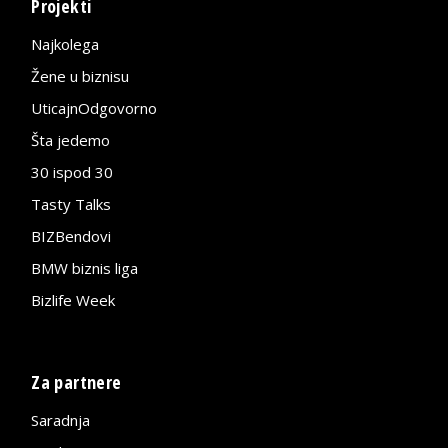
Projekti
Najkolega
Žene u biznisu
UticajnOdgovorno
Šta jedemo
30 ispod 30
Tasty Talks
BIZBendovi
BMW biznis liga
Bizlife Week
Za partnere
Saradnja