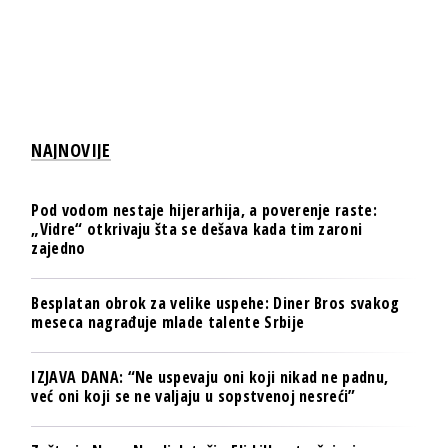
NAJNOVIJE
Pod vodom nestaje hijerarhija, a poverenje raste:
„Vidre“ otkrivaju šta se dešava kada tim zaroni
zajedno
Besplatan obrok za velike uspehe: Diner Bros svakog
meseca nagrađuje mlade talente Srbije
IZJAVA DANA: “Ne uspevaju oni koji nikad ne padnu,
već oni koji se ne valjaju u sopstvenoj nesreći”