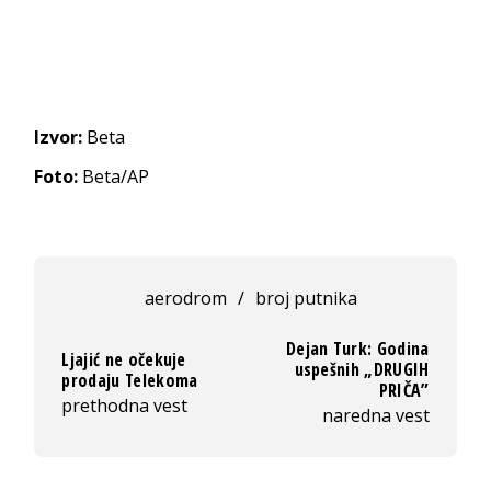
Izvor:
Beta
Foto:
Beta/AP
aerodrom
/
broj putnika
Dejan Turk: Godina
Ljajić ne očekuje
uspešnih „DRUGIH
prodaju Telekoma
PRIČA”
prethodna vest
naredna vest