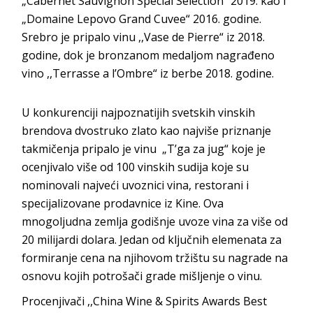
„Cabernet Sauvignon Special Selection“ 2019. kao i
„Domaine Lepovo Grand Cuvee“ 2016. godine.
Srebro je pripalo vinu ,,Vase de Pierre“ iz 2018.
godine, dok je bronzanom medaljom nagrađeno
vino ,,Тerrasse a l’Ombre“ iz berbe 2018. godine.
U konkurenciji najpoznatijih svetskih vinskih
brendova dvostruko zlato kao najviše priznanje
takmičenja pripalo je vinu „T’ga za jug“ koje je
ocenjivalo više od 100 vinskih sudija koje su
nominovali najveći uvoznici vina, restorani i
specijalizovane prodavnice iz Kine. Ova
mnogoljudna zemlja godišnje uvoze vina za više od
20 milijardi dolara. Jedan od ključnih elemenata za
formiranje cena na njihovom tržištu su nagrade na
osnovu kojih potrošači grade mišljenje o vinu.
Procenjivači ,,China Wine & Spirits Awards Best