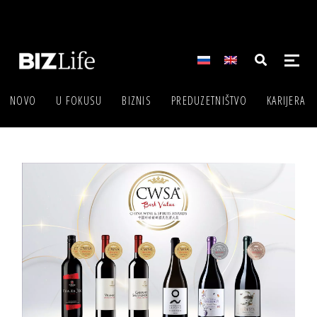
NOVO
U FOKUSU
BIZNIS
PREDUZETNIŠTVO
KARIJERA