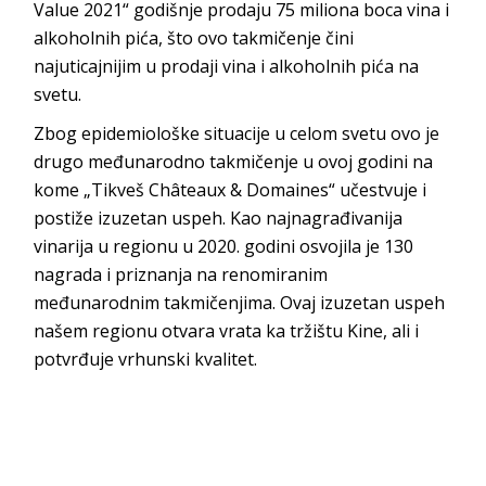
Value 2021“ godišnje prodaju 75 miliona boca vina i
alkoholnih pića, što ovo takmičenje čini
najuticajnijim u prodaji vina i alkoholnih pića na
svetu.
Zbog epidemiološke situacije u celom svetu ovo je
drugo međunarodno takmičenje u ovoj godini na
kome „Tikveš Châteaux & Domainеs“ učestvuje i
postiže izuzetan uspeh. Kao najnagrađivanija
vinarija u regionu u 2020. godini osvojila je 130
nagrada i priznanja na renomiranim
međunarodnim takmičenjima. Ovaj izuzetan uspeh
našem regionu otvara vrata ka tržištu Kine, ali i
potvrđuje vrhunski kvalitet.