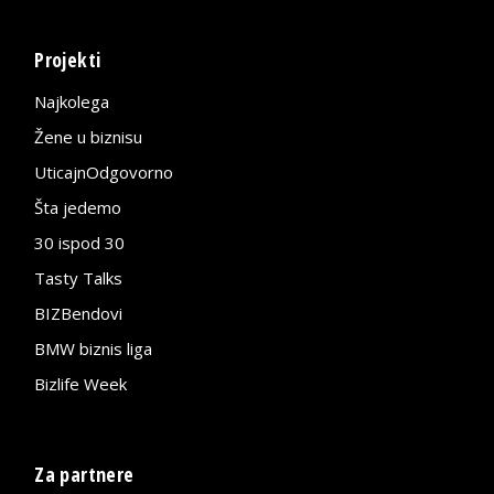
Projekti
Najkolega
Žene u biznisu
UticajnOdgovorno
Šta jedemo
30 ispod 30
Tasty Talks
BIZBendovi
BMW biznis liga
Bizlife Week
Za partnere