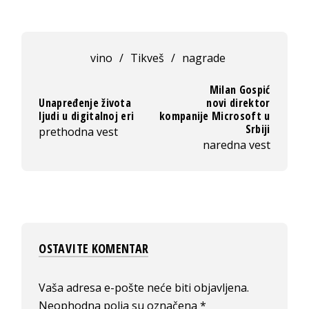
vino
/
Tikveš
/
nagrade
Milan Gospić
Unapređenje života
novi direktor
ljudi u digitalnoj eri
kompanije Microsoft u
Srbiji
prethodna vest
naredna vest
OSTAVITE KOMENTAR
Vaša adresa e-pošte neće biti objavljena.
Neophodna polja su označena
*