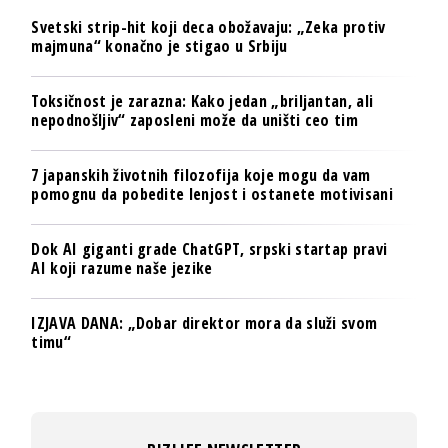
Svetski strip-hit koji deca obožavaju: „Zeka protiv
majmuna“ konačno je stigao u Srbiju
Toksičnost je zarazna: Kako jedan „briljantan, ali
nepodnošljiv“ zaposleni može da uništi ceo tim
7 japanskih životnih filozofija koje mogu da vam
pomognu da pobedite lenjost i ostanete motivisani
Dok AI giganti grade ChatGPT, srpski startap pravi
AI koji razume naše jezike
IZJAVA DANA: „Dobar direktor mora da služi svom
timu“