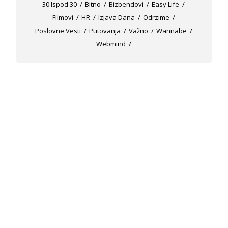
30 Ispod 30
Bitno
Bizbendovi
Easy Life
Filmovi
HR
Izjava Dana
Odrzime
Poslovne Vesti
Putovanja
Važno
Wannabe
Webmind