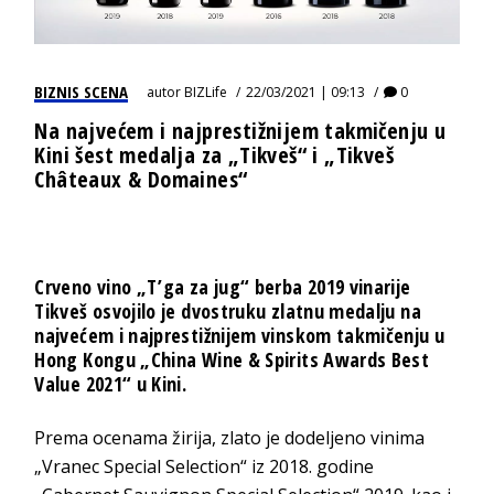
BIZNIS SCENA
autor
BIZLife
22/03/2021 | 09:13
0
Na najvećem i najprestižnijem takmičenju u
Kini šest medalja za „Tikveš“ i „Tikveš
Châteaux & Domainеs“
Crveno vino „T’ga za jug“ berba 2019 vinarije
Tikveš osvojilo je dvostruku zlatnu medalju na
najvećem i najprestižnijem vinskom takmičenju u
Hong Kongu „China Wine & Spirits Awards Best
Value 2021“ u Kini.
Prema ocenama žirija, zlato je dodeljeno vinima
„Vranec Special Selection“ iz 2018. godine