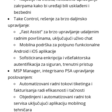
zakrpama kako bi uređaji bili usklađeni i
bezbedni
Take Control, rešenje za brzo daljinsko
upravljanje:
„Fast Assist“ za brzo upravljanje udaljenim
radnim površinama, uključujući uživo chat
Mobilna podrška za potpuno funkcionalne
Android i iOS aplikacije
Sofisticirana enkripcija i višefaktorska
autentifikacija za siguran, trenutni pristup
MSP Manager, integrisano PSA upravljanje
poslovanjem:
Automatizovani radni tokovi tiketinga i
fakturisanja radi efikasnosti i tačnosti
Objedinjeni i automatizovani radni tok
servisa uključujući aplikaciju mobilnog
tehničara