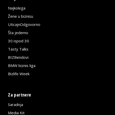
Najkolega
Žene u biznisu
UticajnOdgovorno
Šta jedemo
30 ispod 30
Tasty Talks
BIZBendovi
BMW biznis liga
Bizlife Week
Za partnere
Saradnja
Media Kit