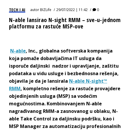
TECH I AI
autor
BIZLife
29/07/2022 | 11:42
0
N-able lansirao N-sight RMM – sve-u-jednom
platformu za rastuće MSP-ove
N-able
, Inc., globalna softverska kompanija
koja pomaže dobavljačima IT usluga da
isporuče daljinski nadzor i upravljanje, zaštitu
podataka u vidu usluge i bezbednosna rešenja,
objavila je da je lansirala
N-able N-sight™
RMM
, kompletno rešenje za rastuće provajdere
objedinjenih usluga (MSP) sa vodećim
mogućnostima. Kombinovanjem N-able
nagrađivanog RMM-a zasnovanog u oblaku, N-
able Take Control za daljinsku podršku, kao i
MSP Manager za automatizaciju profesionalnih