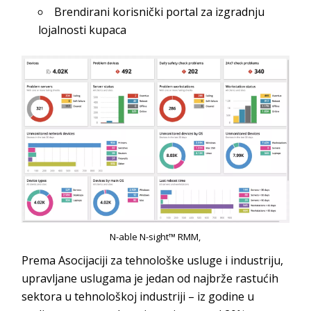
Brendirani korisnički portal za izgradnju
lojalnosti kupaca
N-able N-sight™ RMM,
Prema Asocijaciji za tehnološke usluge i industriju,
upravljane uslugama je jedan od najbrže rastućih
sektora u tehnološkoj industriji – iz godine u