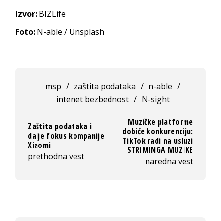
Izvor:
BIZLife
Foto:
N-able / Unsplash
msp
/
zaštita podataka
/
n-able
/
intenet bezbednost
/
N-sight
Muzičke platforme
Zaštita podataka i
dobiće konkurenciju:
dalje fokus kompanije
TikTok radi na usluzi
Xiaomi
STRIMINGA MUZIKE
prethodna vest
naredna vest