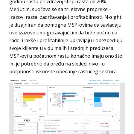
godinu rastu po zdravoj stopi rasta od 20%.
Međutim, suočava se sa tri glavne prepreke –
izazovi rasta, zadržavanja i profitabilnosti. N-sight
je dizajniran da pomogne MSP-ovima da savladaju
ove izazove omogućavajući im da brže počnu da
rade, i lakše i profitabilnije upravljaju i obezbeđuju
svoje klijente u vidu malih i srednjih preduzeća.
MSP-ovi u početnom rastu konačno imaju ono što
im je potrebno da pređu na sledeći nivo i u
potpunosti iskoriste obećanje rastućeg sektora.