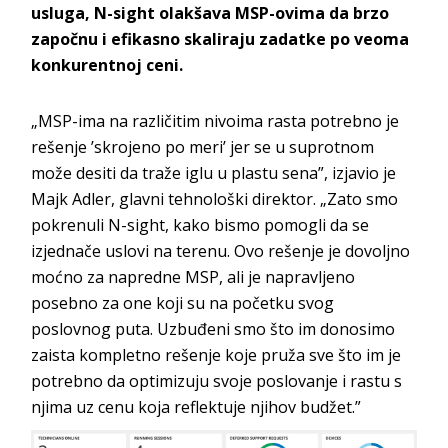
usluga, N-sight olakšava MSP-ovima da brzo
započnu i efikasno skaliraju zadatke po veoma
konkurentnoj ceni.
„MSP-ima na različitim nivoima rasta potrebno je
rešenje ’skrojeno po meri’ jer se u suprotnom
može desiti da traže iglu u plastu sena”, izjavio je
Majk Adler, glavni tehnološki direktor. „Zato smo
pokrenuli N-sight, kako bismo pomogli da se
izjednače uslovi na terenu. Ovo rešenje je dovoljno
moćno za napredne MSP, ali je napravljeno
posebno za one koji su na početku svog
poslovnog puta. Uzbuđeni smo što im donosimo
zaista kompletno rešenje koje pruža sve što im je
potrebno da optimizuju svoje poslovanje i rastu s
njima uz cenu koja reflektuje njihov budžet.”