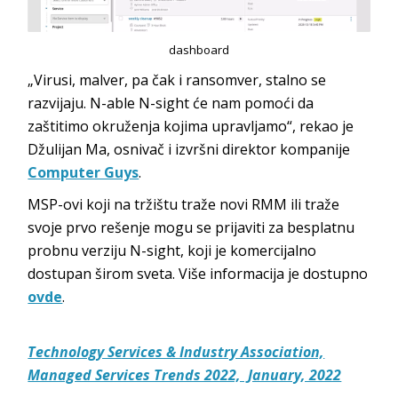
dashboard
„Virusi, malver, pa čak i ransomver, stalno se
razvijaju. N-able N-sight će nam pomoći da
zaštitimo okruženja kojima upravljamo“, rekao je
Džulijan Ma, osnivač i izvršni direktor kompanije
Computer Guys
.
MSP-ovi koji na tržištu traže novi RMM ili traže
svoje prvo rešenje mogu se prijaviti za besplatnu
probnu verziju N-sight, koji je komercijalno
dostupan širom sveta. Više informacija je dostupno
ovde
.
Technology Services & Industry Association,
Managed Services Trends 2022, January, 2022