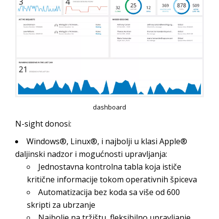
dashboard
N-sight donosi:
Windows®, Linux®, i najbolji u klasi Apple®
daljinski nadzor i mogućnosti upravljanja:
Jednostavna kontrolna tabla koja ističe
kritične informacije tokom operativnih špiceva
Automatizacija bez koda sa više od 600
skripti za ubrzanje
Najbolje na tržištu, fleksibilno upravljanje