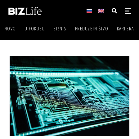
NOVO
U FOKUSU
BIZNIS
PREDUZETNIŠTVO
KARIJERA