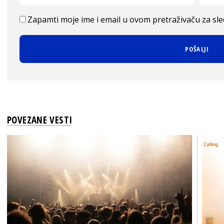
Zapamti moje ime i email u ovom pretraživaču za sl
POVEZANE VESTI