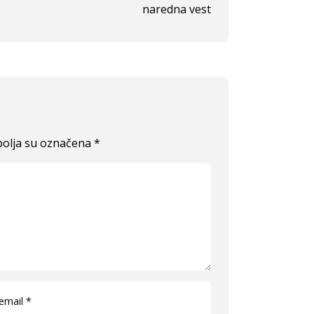
naredna vest
olja su označena
*