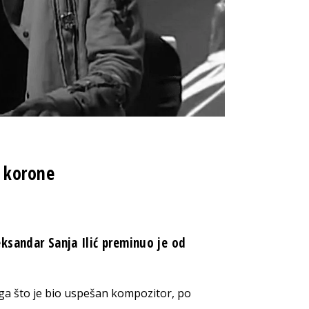
a korone
ksandar Sanja Ilić preminuo je od
oga što je bio uspešan kompozitor, po