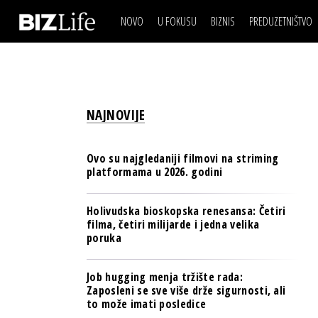
NOVO
U FOKUSU
BIZNIS
PREDUZETNIŠTVO
IZJAVA DANA
BIZNIS SCENA
VIDEO
REAL ESTATE
IZJAVA DANA
BIZNIS SCENA
BREND I KOMUNIKACI
VIDEO
REAL ESTATE
ESG & ENERGY
NAJNOVIJE
BREND I KOMUNIKACI
BANKE
ESG & ENERGY
OSIGURANJE
Ovo su najgledaniji filmovi na striming
BANKE
platformama u 2026. godini
TECH I AI
OSIGURANJE
BIZNIS & SPORT
Holivudska bioskopska renesansa: Četiri
TECH I AI
filma, četiri milijarde i jedna velika
PULS REGIONA
poruka
BIZNIS & SPORT
NOVO NA RAFU
PULS REGIONA
Job hugging menja tržište rada:
Zaposleni se sve više drže sigurnosti, ali
NOVO NA RAFU
to može imati posledice