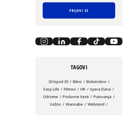
PRIJAVI SE
TAGOVI
30 Ispod 30
Bitno
Bizbendovi
Easy Life
Filmovi
HR
Izjava Dana
Odrzime
Poslovne Vesti
Putovanja
Važno
Wannabe
Webmind