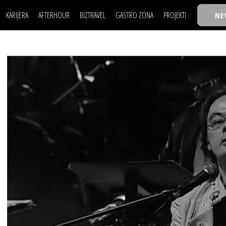
KARIJERA
AFTERHOUR
BIZTRAVEL
GASTRO ZONA
PROJEKTI
NE
POSAO
FILM I SCENA
NAJKOLEGA
LJUDI (HR)
KNJIGE
TASTY TALKS
POSAO
FILM I SCENA
NAJKOLEGA
JE
MOJ UGAO
AUTO SVET
30 ISPOD 30
LJUDI (HR)
KNJIGE
TASTY TALKS
USAVRŠAVANJE
STIL
BACK TO OFFIC
JE
MOJ UGAO
AUTO SVET
30 ISPOD 30
KNOW-HOW
WELLBEING
BIZBENDOVI
USAVRŠAVANJE
STIL
BACK TO OFFIC
BIZKOLEGIJUM
KNOW-HOW
WELLBEING
BIZBENDOVI
BMW BIZNIS LIG
BIZKOLEGIJUM
BIZLIFE WEEK
BMW BIZNIS LIG
IZJAVA GODINE
BIZLIFE WEEK
IZJAVA GODINE