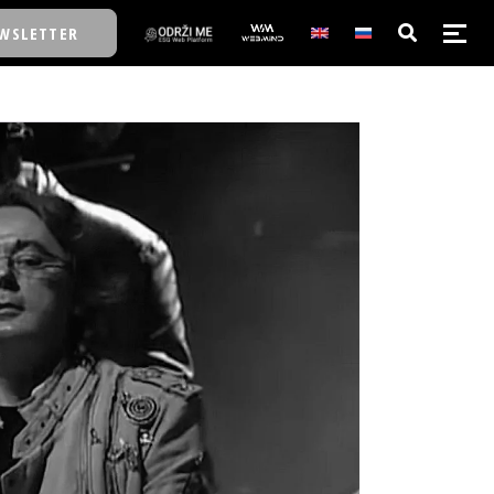
WSLETTER
E/SCHOOL
E/SCHOOL
A
A