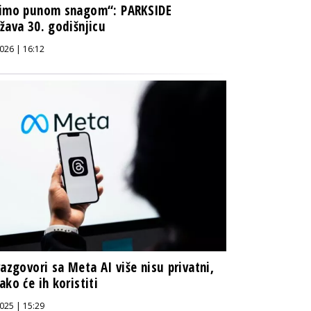
vimo punom snagom“: PARKSIDE
žava 30. godišnjicu
026 | 16:12
razgovori sa Meta AI više nisu privatni,
ako će ih koristiti
025 | 15:29