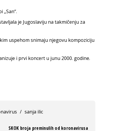
i „San“.
avljala je Jugoslaviju na takmičenju za
elikim uspehom snimaju njegovu kompoziciju
izuje i prvi koncert u junu 2000. godine.
navirus
/
sanja ilic
SKOK broja preminulih od koronavirusa