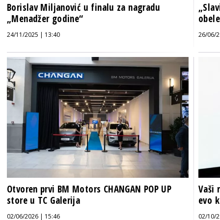
Borislav Miljanović u finalu za nagradu
„Sla
„Menadžer godine“
obele
24/11/2025 | 13:40
26/06/2
Otvoren prvi BM Motors CHANGAN POP UP
Vaši 
store u TC Galerija
evo k
02/06/2026 | 15:46
02/10/2