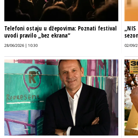
Telefoni ostaju u džepovima: Poznati festival
„NIS 
uvodi pravilo „bez ekrana“
sezon
28/06/2026 | 10:30
02/09/2