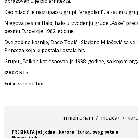
obrazovanju je bio arhitekta.
Kao mladić je nastupao u grupi „Vragolani“, a zatim u grup
Njegova pesma Halo, halo u izvođenju grupe „Aske“ predst
pesmu Evrovizije 1982. godine.
Dve godine kasnije, Dado Topić i Slađana Milošević sa v
Princeza koja je postala i ostala hit.
Grupu „Balkanika“ osnovao je 1998. godine, sa kojom organ
Izvor:
RTS
Foto:
screenshot
in memoriam
/
muzičar
/
koro
PREKINUTA još jedna „korona“ žurka, ovog puta u
Novom Sadu