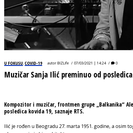
U FOKUSU
COVID-19
autor
BIZLife
07/03/2021 | 14:24
0
,
Muzičar Sanja Ilić preminuo od posledic
Kompozitor i muzičar, frontmen grupe „Balkanika“ Ale
posledica kovida 19, saznaje RTS.
Ilić je rođen u Beogradu 27. marta 1951. godine, a osim t